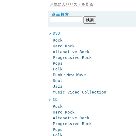
お気に入りリストを見る
商品検索
DVD
Rock
Hard Rock
Altanative Rock
Progressive Rock
Pops
Folk
Punk・New Wave
Soul
Jazz
Music Video Collection
CD
Rock
Hard Rock
Altanative Rock
Progressive Rock
Pops
Folk