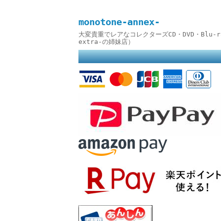
monotone-annex-
大変貴重でレアなコレクターズCD・DVD・Blu-
extra-の姉妹店）