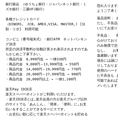
銀行振込 （ゆうちょ銀行・ジャパンネット銀行・ミ
恐れ入ります
ズホ銀行・三菱UFJ銀行）
ようご了承く
返品送料： 
各種クレジットカード
だし、不良品
（DINERS, JCB, AMEX,VISA, MASTER,) [分
いにてお送り
割・リボ] 利用可能
不良品： 商
コンビニ（番号端末式）・銀行ATM ネットバンキン
心がけており
グ決済
のみ無償で交
所定の決済手数料が自動計算され表示されますのであ
なし。 お客
らかじめご了承下さい。
遠慮願います
・商品代金 8,999円迄 → 一律330円
場合には誠に
・商品代金 9,000円～13,999円迄 → 550円
りしておりま
・商品代金 14,000円～19,999円迄 → 770円
使用のハード
・商品代金 20,000円～27,999円迄 → 990円
た不具合も 
・商品代金 28,000円以上 → 一律1,100円
可能であれば
メいたします
楽天Pay ID決済
楽天スーパーポイントがご利用いただけます。
・楽天ID決済とは,楽天会員の方が楽天グループ以外
のサイトでも「あんしん」「簡単」「便利」に,お支
払いをすることができるサービスです。
・お支払い額に応じて楽天スーパーポイントを貯める