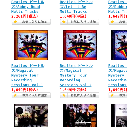
Beatles ビートル
Beatles ビートル
Beatle
ズ/Abbey Road
ズ/Let it Be
ズ/Rubbe
Multi Tracks
Multi Tracks
Multi Tr
2,261円(税込)
1,649円(税込)
1,649円(
Beatles ビートル
Beatles ビートル
Beatle
ズ/Magical
ズ/Magical
ズ/Magic
Mystery Tour
Mystery Tour
Mystery 
Recording
Recording
Recordin
Sessions Vol.1
Sessions Vol.2
Sessions
1,649円(税込)
1,649円(税込)
1,649円(