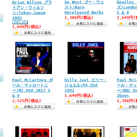
Go West ゴー・ウェ
Beatle
Brian Wilson ブラ
スト/Rare
ズ/London
イアン・ウィルソ
Unreleased Works
S & V
ン/Tokyo,Japan
1,386円(税込)
1,649円(
2005
1,649円(税込)
Paul McCartney ポ
Billy Joel ビリー・
Paul McC
ール・マッカートニ
ジョエル/PA,USA
ール・マッ
ー/MI,USA 2017 S
1982
ー/BBC Ra
& V
1,649円(税込)
2Days
2,525円(税込)
1,386円(