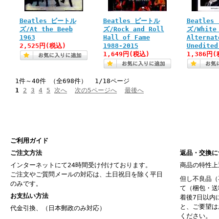
Beatles ビートル
Beatles ビートル
Beatle
ズ/At the Beeb
ズ/Rock and Roll
ズ/White
1963
Hall of Fame
Alternat
2,525円(税込)
1988-2015
Unedited
1,649円(税込)
1,386円(
1件～40件 （全698件） 1/18ページ
1
2
3
4
5
次へ
次の5ページへ
最後へ
ご利用ガイド
ご注文方法
返品・交換に
インターネットにて24時間受け付けております。
商品の特性上
ご注文やご質問メールの対応は、土日祝日を除く平日
但し不良品（
のみです。
て（梱包・送
お支払い方法
着後7日以内
と、ご要望は
代金引換、（日本郵政のみ対応）
ください。