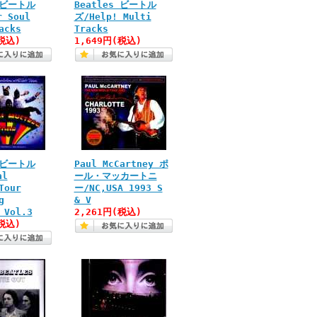
s ビートル
Beatles ビートル
r Soul
ズ/Help! Multi
acks
Tracks
税込)
1,649円(税込)
s ビートル
Paul McCartney ポ
al
ール・マッカートニ
Tour
ー/NC,USA 1993 S
g
& V
 Vol.3
2,261円(税込)
税込)