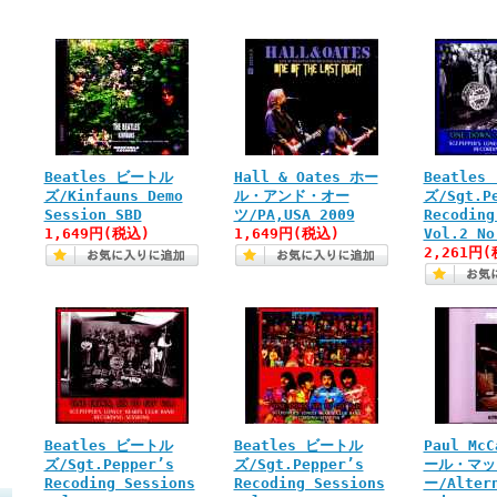
Beatles ビートル
Hall & Oates ホー
Beatle
ズ/Kinfauns Demo
ル・アンド・オー
ズ/Sgt.P
Session SBD
ツ/PA,USA 2009
Recoding
1,649円(税込)
1,649円(税込)
Vol.2 No
2,261円(
Beatles ビートル
Beatles ビートル
Paul McC
ズ/Sgt.Pepper’s
ズ/Sgt.Pepper’s
ール・マッ
Recoding Sessions
Recoding Sessions
ー/Alter