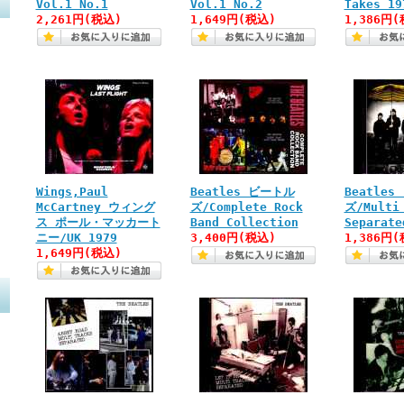
Vol.1 No.1
Vol.1 No.2
Takes 19
2,261円(税込)
1,649円(税込)
1,386円(
Wings,Paul
Beatles ビートル
Beatle
McCartney ウィング
ズ/Complete Rock
ズ/Multi
ス ポール・マッカート
Band Collection
Separate
ニー/UK 1979
3,400円(税込)
1,386円(
1,649円(税込)