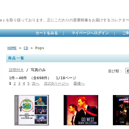
raｙを取り扱っております。正にこだわりの貴重映像をお届けするコレクターズC
カートをみる
｜
マイページへログイン
｜
ご
HOME
>
CD
> Pops
商品一覧
説明付き
/ 写真のみ
並び順：
1件～40件 （全698件） 1/18ページ
1
2
3
4
5
次へ
次の5ページへ
最後へ