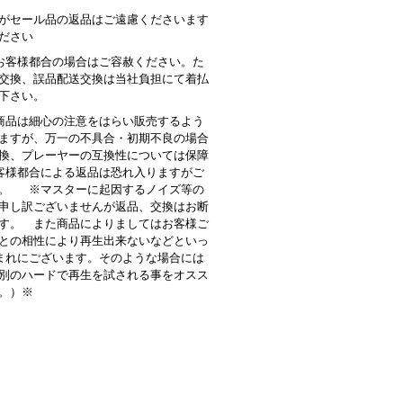
がセール品の返品はご遠慮くださいます
ださい
お客様都合の場合はご容赦ください。た
交換、誤品配送交換は当社負担にて着払
下さい。
品は細心の注意をはらい販売するよう
ますが、万一の不具合・初期不良の場合
換、プレーヤーの互換性については保障
様都合による返品は恐れ入りますがご
。 ※マスターに起因するノイズ等の
申し訳ございませんが返品、交換はお断
す。 また商品によりましてはお客様ご
との相性により再生出来ないなどといっ
まれにございます。そのような場合には
別のハードで再生を試される事をオスス
。）※