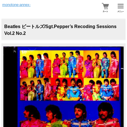
monotone-annex-
Beatles ビートルズ/Sgt.Pepper’s Recoding Sessions
Vol.2 No.2