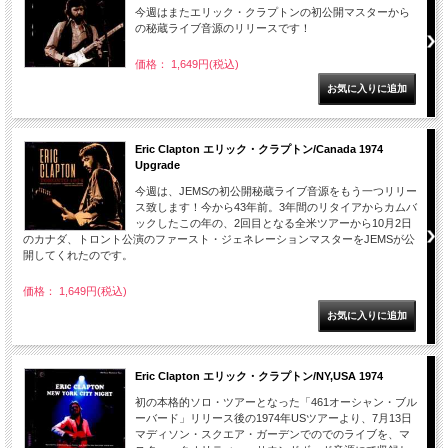
今週はまたエリック・クラプトンの初公開マスターから
の秘蔵ライブ音源のリリースです！
価格： 1,649円(税込)
Eric Clapton エリック・クラプトン/Canada 1974
Upgrade
今週は、JEMSの初公開秘蔵ライブ音源をもう一つリリー
ス致します！今から43年前。3年間のリタイアからカムバ
ックしたこの年の、2回目となる全米ツアーから10月2日
のカナダ、トロント公演のファースト・ジェネレーションマスターをJEMSが公
開してくれたのです。
価格： 1,649円(税込)
Eric Clapton エリック・クラプトン/NY,USA 1974
初の本格的ソロ・ツアーとなった「461オーシャン・ブル
ーバード」リリース後の1974年USツアーより、7月13日
マディソン・スクエア・ガーデンでのでのライブを、マ