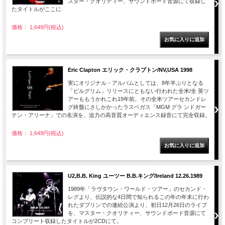
スター・クオリティー、サウンドボード音源にて収録し
たタイトルがここに
価格： 1,649円(税込)
Eric Clapton エリック・クラプトン/NV,USA 1998
実にオリジナル・アルバムとしては、8年半ぶりとなる
「ピルグリム」リリースにともない行われた全米/全 英ツ
アーももうかれこれ19年前。その全米ツアーセカンドレ
グ終盤にさしかかったラスベガス「MGM グラ ンドガー
テン・アリーナ」での名演を、迫力の高音質オーディエンス録音にて完全収録。
価格： 1,649円(税込)
U2,B.B. King ユーツー B.B.キング/Ireland 12.26.1989
1989年「ラヴタウン・ワールド・ツアー」のセカンド・
レグより、伝説的な4日間で知られるこの年の年末に行わ
れたダブリンでの連続公演より、初日12月26日のライブ
を、マスター・クオリティー、サウンドボード音源にて
コンプリート収録したタイトルが2CDにて。