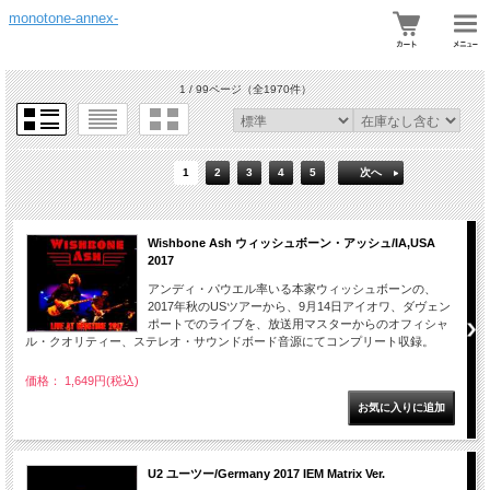
monotone-annex-
1 / 99ページ
（全1970件）
1
2
3
4
5
次へ
Wishbone Ash ウィッシュボーン・アッシュ/IA,USA
2017
アンディ・パウエル率いる本家ウィッシュボーンの、
2017年秋のUSツアーから、9月14日アイオワ、ダヴェン
ポートでのライブを、放送用マスターからのオフィシャ
ル・クオリティー、ステレオ・サウンドボード音源にてコンプリート収録。
価格： 1,649円(税込)
U2 ユーツー/Germany 2017 IEM Matrix Ver.