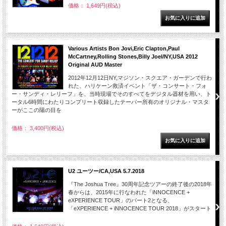
価格： 1,649円(税込)
Various Artists Bon Jovi,Eric Clapton,Paul
McCartney,Rolling Stones,Billy Joel/NY,USA 2012
Original AUD Master
2012年12月12日NY,マジソン・スクエア・ガーデンで行わ
れた、ハリケーン救済イベント「ザ・コンサート・フォ
ー・サンディ・レリーフ」を、当時現場でそのすべてをデジタル器材を用い、ト
ータル6時間にわたりコンプリート収録したテーパー所有のオリジナル・マスタ
ーがここの陽の目を
価格： 3,400円(税込)
U2 ユーツー/CA,USA 5.7.2018
『The Joshua Tree』30周年記念ツアーの終了後の2018年
春からは、2015年に行なわれた「iNNOCENCE +
eXPERIENCE TOUR」のパート2となる、
「eXPERIENCE + iNNOCENCE TOUR 2018」がスタート