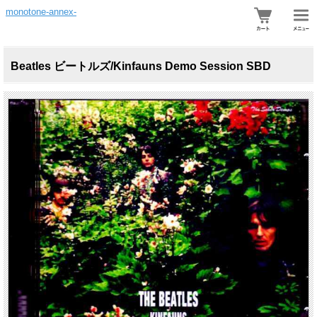
monotone-annex-
Beatles ビートルズ/Kinfauns Demo Session SBD