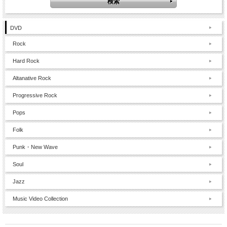
DVD
Rock
Hard Rock
Altanative Rock
Progressive Rock
Pops
Folk
Punk・New Wave
Soul
Jazz
Music Video Collection