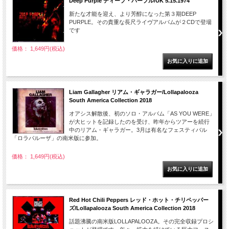
Deep Purple ディープ・パープル/UK 5.15.1974
新たな才能を迎え、より芳醇になった第３期DEEP
PURPLE。その貴重な長尺ライヴアルバムが２CDで登場
です
価格： 1,649円(税込)
Liam Gallagher リアム・ギャラガー/Lollapalooza
South America Collection 2018
オアシス解散後、初のソロ・アルバム「AS YOU WERE」
が大ヒットを記録したのを受け、昨年からツアーを続行
中のリアム・ギャラガー。3月は有名なフェスティバル
「ロラパルーザ」の南米版に参加。
価格： 1,649円(税込)
Red Hot Chili Peppers レッド・ホット・チリペッパー
ズ/Lollapalooza South America Collection 2018
話題沸騰の南米版LOLLAPALOOZA。その完全収録プロシ