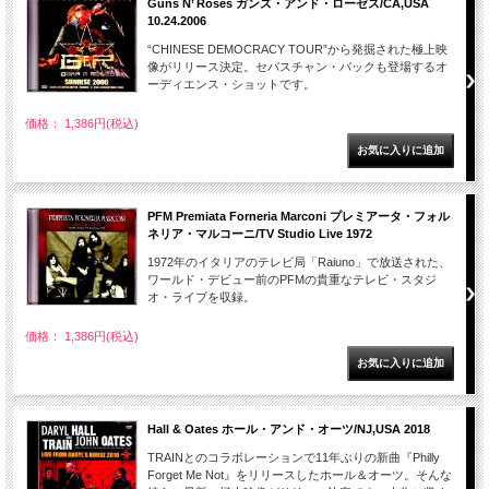
Guns N’ Roses ガンズ・アンド・ローゼス/CA,USA
10.24.2006
“CHINESE DEMOCRACY TOUR”から発掘された極上映
像がリリース決定。セバスチャン・バックも登場するオ
ーディエンス・ショットです。
価格： 1,386円(税込)
PFM Premiata Forneria Marconi プレミアータ・フォル
ネリア・マルコーニ/TV Studio Live 1972
1972年のイタリアのテレビ局「Raiuno」で放送された、
ワールド・デビュー前のPFMの貴重なテレビ・スタジ
オ・ライブを収録。
価格： 1,386円(税込)
Hall & Oates ホール・アンド・オーツ/NJ,USA 2018
TRAINとのコラボレーションで11年ぶりの新曲『Philly
Forget Me Not』をリリースしたホール＆オーツ。そんな