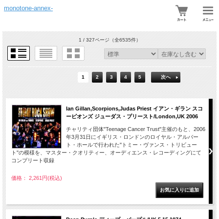
monotone-annex-
1 / 327ページ
（全6535件）
1
2
3
4
5
次へ
Ian Gillan,Scorpions,Judas Priest イアン・ギラン スコ
ーピオンズ ジューダス・プリースト/London,UK 2006
チャリティ団体"Teenage Cancer Trust"主催のもと、2006
年3月31日にイギリス・ロンドンのロイヤル・アルバー
ト・ホールで行われた"トミー・ヴァンス・トリビュー
ト"の模様を、マスター・クオリティー、オーディエンス・レコーディングにて
コンプリート収録
価格： 2,261円(税込)