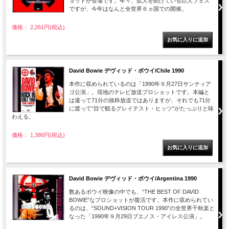
ョットが登場です。年々、拡大を続けている巨大フェス
ですが、今年はなんと全世界６ヵ国での開催。
価格： 2,261円(税込)
David Bowie デヴィッド・ボウイ/Chile 1990
本作に収められているのは「1990年９月27日サンティア
ゴ公演」。現地のテレビ放送プロショットです。本編と
は違って71分の抜粋放送ではありますが、それでも71分
に渡って“目で観るグレイテスト・ヒッツ”がたっぷりと味
わえる。
価格： 1,386円(税込)
David Bowie デヴィッド・ボウイ/Argentina 1990
数あるボウイ映像の中でも、“THE BEST OF DAVID
BOWIE”なプロショットが復活です。本作に収められてい
るのは、“SOUND+VISION TOUR 1990”の全世界千秋楽と
なった「1990年９月29日ブエノス・アイレス公演」。