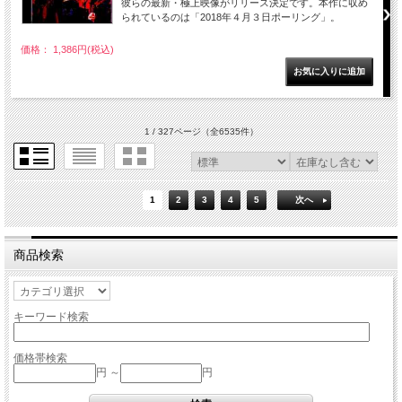
彼らの最新・極上映像がリリース決定です。本作に収め
られているのは「2018年４月３日ポーリング」。
価格： 1,386円(税込)
1 / 327ページ
（全6535件）
1
2
3
4
5
次へ
商品検索
キーワード検索
価格帯検索
円 ～
円