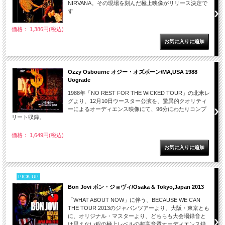
NIRVANA。その現場を刻んだ極上映像がリリース決定で
す
価格： 1,386円(税込)
Ozzy Osbourne オジー・オズボーン/MA,USA 1988
Uograde
1988年「NO REST FOR THE WICKED TOUR」の北米レ
グより、12月10日ウースター公演を、驚異的クオリティ
ーによるオーディエンス映像にて、96分にわたりコンプ
リート収録。
価格： 1,649円(税込)
PICK UP
Bon Jovi ボン・ジョヴィ/Osaka & Tokyo,Japan 2013
「WHAT ABOUT NOW」に伴う、BECAUSE WE CAN
THE TOUR 2013のジャパンツアーより、大阪・東京とも
に、オリジナル・マスターより、どちらも大会場録音と
は思えない程の極上レベルの超高音質オーディエンス録