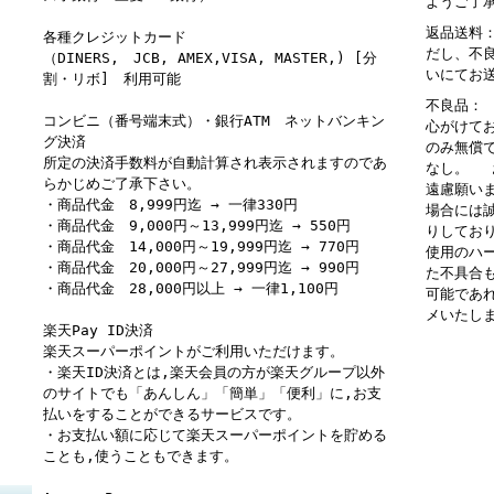
ようご了
返品送料
各種クレジットカード
だし、不
（DINERS, JCB, AMEX,VISA, MASTER,) [分
いにてお
割・リボ] 利用可能
不良品：
コンビニ（番号端末式）・銀行ATM ネットバンキン
心がけて
グ決済
のみ無償
所定の決済手数料が自動計算され表示されますのであ
なし。 
らかじめご了承下さい。
遠慮願い
・商品代金 8,999円迄 → 一律330円
場合には
・商品代金 9,000円～13,999円迄 → 550円
りしてお
・商品代金 14,000円～19,999円迄 → 770円
使用のハ
・商品代金 20,000円～27,999円迄 → 990円
た不具合
・商品代金 28,000円以上 → 一律1,100円
可能であ
メいたし
楽天Pay ID決済
楽天スーパーポイントがご利用いただけます。
・楽天ID決済とは,楽天会員の方が楽天グループ以外
のサイトでも「あんしん」「簡単」「便利」に,お支
払いをすることができるサービスです。
・お支払い額に応じて楽天スーパーポイントを貯める
ことも,使うこともできます。