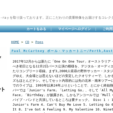
lu-raｙを取り扱っております。正にこだわりの貴重映像をお届けするコレクタ
カートをみる
｜
マイページへログイン
｜
ご利用
HOME
>
CD
>
Pops
Paul McCartney ポール・マッカートニー/Perth,Austr
2017年12月からは新たに「One On One Tour」オースト
べき初日となる12月2日パース公演の模様を、デジタル・オーディエ
たりコンプリート収録。まず3,2000人収容の野外サッカー・スタ
グゆえ、大会場とは思えないほどの安定したクオリティーで、しか
ズもほとんどナシ。そしてセット内容的には先の北米・南米ツアー
でのライブは、1993年以来24年ぶりということで、とにかく終始
バーでは「Junior's Farm」「Letting Go」、そして「All My 
Face」「Birthday」が披露され、しかもアンコールでは「Mull 
パイプ・バンドと共演しているところは要チェック。 Disc 1 : 1. Int
Junior's Farm 4. Can't Buy Me Love 5. Letting Go 
It 8. I've Got A Feeling 9. My Valentine 10. Nine