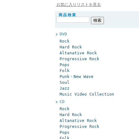
お気に入りリストを見る
商品検索
DVD
Rock
Hard Rock
Altanative Rock
Progressive Rock
Pops
Folk
Punk・New Wave
Soul
Jazz
Music Video Collection
CD
Rock
Hard Rock
Altanative Rock
Progressive Rock
Pops
Folk