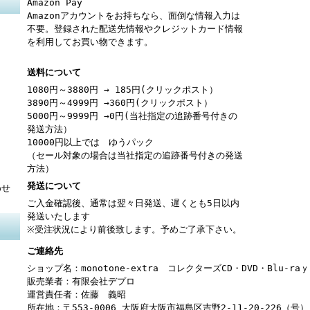
Amazon Pay
Amazonアカウントをお持ちなら、面倒な情報入力は
不要。登録された配送先情報やクレジットカード情報
を利用してお買い物できます。
送料について
1080円～3880円 → 185円(クリックポスト）
3890円～4999円 →360円(クリックポスト）
5000円～9999円 →0円(当社指定の追跡番号付きの
発送方法）
10000円以上では ゆうパック
（セール対象の場合は当社指定の追跡番号付きの発送
方法）
発送について
わせ
ご入金確認後、通常は翌々日発送、遅くとも5日以内
発送いたします
※受注状況により前後致します。予めご了承下さい。
ご連絡先
ショップ名：monotone-extra コレクターズCD・DVD・Blu-r
販売業者：有限会社デプロ
運営責任者：佐藤 義昭
所在地：〒553-0006 大阪府大阪市福島区吉野2-11-20-226（号）