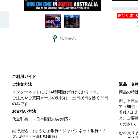
拡大表示
ご利用ガイド
ご注文方法
返品・交
インターネットにて24時間受け付けております。
商品の特
ご注文やご質問メールの対応は、土日祝日を除く平日
但し不良
のみです。
て（梱包
お支払い方法
着後7日
と、ご要
代金引換、（日本郵政のみ対応）
ください
銀行振込 （ゆうちょ銀行・ジャパンネット銀行・ミ
恐れ入り
ズホ銀行・三菱UFJ銀行）