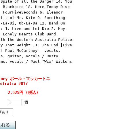
 Spite of all the Danger 14. You
. Blackbird 18. Here Today Disc
. FourFiveSeconds 6. Eleanor
efit of Mr. Kite 9. Something
b-La-Di, Ob-La-Da 12. Band On
 : 1. Live and Let Die 2. Hey
s Lonely Hearts Club Band
ith the Western Australia Police
ry That Weight 11. The End [Live
7] Paul McCartney - vocals,
ss, guitar, vocals / Rusty
ums, vocals / Paul "Wix" Wickens
artney ポール・マッカートニ
stralia 2017
2,525円 (税込)
個
庫あり