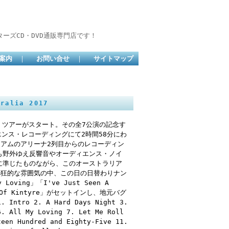
ーズCD・DVD通販専門店です！
案内
｜
お問い合せ
｜
サイトマップ
alia 2017
ラリア・ツアーがスタート。その全7公演の記念す
ンス・レコーディングにて2時間58分にわ
ジアムのアリーナ2列目からのレコーディン
も野外ゆえ反響音やオーディエンス・ノイ
に準じたものながら、このオーストラリア
熱狂的な雰囲気の中、この日の日替わりナン
Loving」「I've Just Seen A
Of Kintyre」がセットインし、地元バグ
ro 2. A Hard Days Night 3.
6. All My Loving 7. Let Me Roll
teen Hundred and Eighty-Five 11.