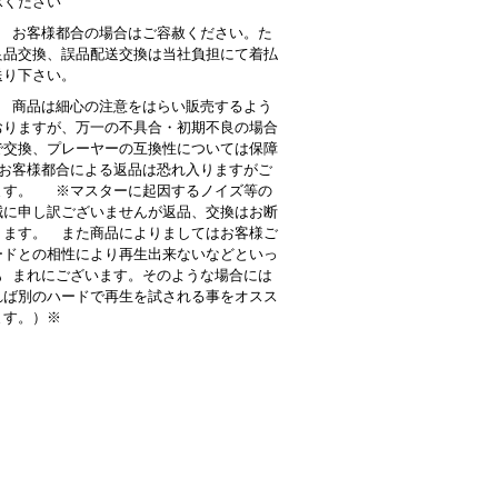
承ください
： お客様都合の場合はご容赦ください。た
良品交換、誤品配送交換は当社負担にて着払
送り下さい。
 商品は細心の注意をはらい販売するよう
おりますが、万一の不具合・初期不良の場合
で交換、プレーヤーの互換性については保障
お客様都合による返品は恐れ入りますがご
ます。 ※マスターに起因するノイズ等の
誠に申し訳ございませんが返品、交換はお断
ります。 また商品によりましてはお客様ご
ードとの相性により再生出来ないなどといっ
も まれにございます。そのような場合には
れば別のハードで再生を試される事をオスス
ます。）※