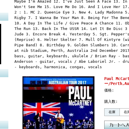
Maybe I'm Amazed 12. I've Just Seen A Face 13. In
Won't See Me 15. Love Me Do 16. And I Love Her 17
2 : 1. MC 2. Queenie Eye 3. New 4. Lady Madonna 5
Rigby 7. I Wanna Be Your Man 8. Being For The Ben
10. A Day In The Life / Give Peace A Chance 11. O
The Run 13. Back In The USSR 14. Let It Be Disc 3
Jude 3. Encore Break 4. Yesterday 5. Sgt. Pepper'
(Reprise) 6. Helter Skelter 7. Mull Of Kintyre (w
Pipe Band) 8. Birthday 9. Golden Slumbers 10. Car
at nib Stadium, Perth, Australia 2nd December 201
bass, guitar, keyboards, ukulele / Brian Ray - ba
Anderson - guitar, vocals / Abe Laboriel Jr. - dr
- keyboards, harmonica, congas, vocals
Paul McC
ー/Perth,Au
価格:
購入数:
在庫
在