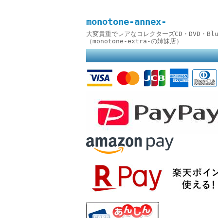
monotone-annex-
大変貴重でレアなコレクターズCD・DVD・B
（monotone-extra-の姉妹店）