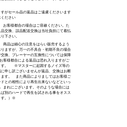
。
ますがセール品の返品はご遠慮くださいます
承ください
： お客様都合の場合はご容赦ください。た
良品交換、誤品配送交換は当社負担にて着払
送り下さい。
 商品は細心の注意をはらい販売するよう
おりますが、万一の不具合・初期不良の場合
で交換、プレーヤーの互換性については保障
お客様都合による返品は恐れ入りますがご
ます。 ※マスターに起因するノイズ等の
誠に申し訳ございませんが返品、交換はお断
ります。 また商品によりましてはお客様ご
ードとの相性により再生出来ないなどといっ
も まれにございます。そのような場合には
れば別のハードで再生を試される事をオスス
ます。）※