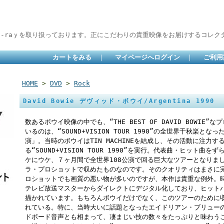
lu-raｙを取り扱っております。正にこだわりの貴重映像をお届けするコレクタ
カートをみる
｜
マイページへログイン
｜
ご利用
HOME
>
DVD
>
Rock
David Bowie デヴィッド・ボウイ/Argentina 1990
数あるボウイ映像の中でも、“THE BEST OF DAVID BOWI
いるのは、“SOUND+VISION TOUR 1990”の全世界千秋楽と
演」。当時のボウイはTIN MACHINEを結成し、その活動に注力
る“SOUND+VISION TOUR 1990”を実行。代表曲・ヒット
ケにウケ、７ヶ月間で全世界108公演で回る巨大なツアーとなりま
ラ・プロショットで収めたものなのです。そのクオリティはまさに完
ロショットでも画質の悪い物が多いのですが、本作は貴重な例外。
テレビ放送マスターからダイレクトにデジタル化しており、ヒット
描かれています。もちろんボウイだけでなく、このツアーのために
れている。特に、当時大いに話題となったエイドリアン・ブリュー
ドボード音声とも相まって、凄まじい技の数々をたっぷりと味わう