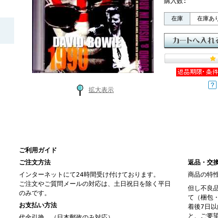
購入数:
在庫
在庫あ
拡大表示
ご利用ガイド
ご注文方法
返品・交
インターネットにて24時間受け付けております。
商品の特
ご注文やご質問メールの対応は、土日祝日を除く平日
但し不良
のみです。
て（梱包
お支払い方法
着後7日
と、ご要
代金引換、（日本郵政のみ対応）