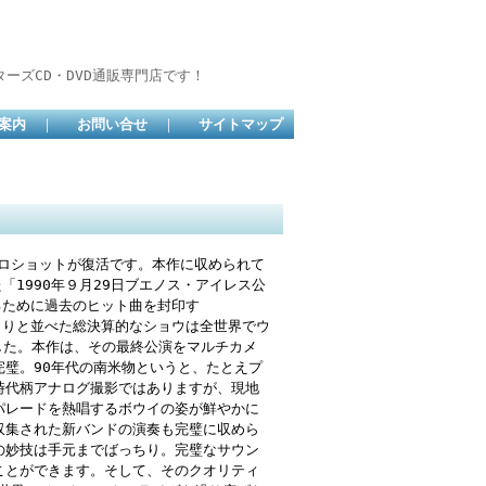
ーズCD・DVD通販専門店です！
案内
｜
お問い合せ
｜
サイトマップ
E”なプロショットが復活です。本作に収められて
なった「1990年９月29日ブエノス・アイレス公
するために過去のヒット曲を封印す
曲をずらりと並べた総決算的なショウは全世界でウ
した。本作は、その最終公演をマルチカメ
璧。90年代の南米物というと、たとえプ
時代柄アナログ撮影ではありますが、現地
パレードを熱唱するボウイの姿が鮮やかに
収集された新バンドの演奏も完璧に収めら
の妙技は手元までばっちり。完璧なサウン
ことができます。そして、そのクオリティ