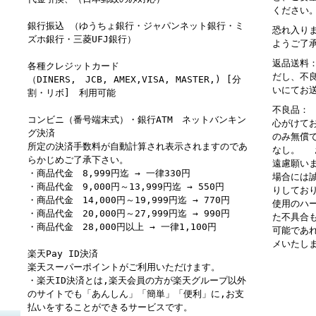
ください
銀行振込 （ゆうちょ銀行・ジャパンネット銀行・ミ
恐れ入り
ズホ銀行・三菱UFJ銀行）
ようご了
返品送料
各種クレジットカード
だし、不
（DINERS, JCB, AMEX,VISA, MASTER,) [分
いにてお
割・リボ] 利用可能
不良品：
コンビニ（番号端末式）・銀行ATM ネットバンキン
心がけて
グ決済
のみ無償
所定の決済手数料が自動計算され表示されますのであ
なし。 
らかじめご了承下さい。
遠慮願い
・商品代金 8,999円迄 → 一律330円
場合には
・商品代金 9,000円～13,999円迄 → 550円
りしてお
・商品代金 14,000円～19,999円迄 → 770円
使用のハ
・商品代金 20,000円～27,999円迄 → 990円
た不具合
・商品代金 28,000円以上 → 一律1,100円
可能であ
メいたし
楽天Pay ID決済
楽天スーパーポイントがご利用いただけます。
・楽天ID決済とは,楽天会員の方が楽天グループ以外
のサイトでも「あんしん」「簡単」「便利」に,お支
払いをすることができるサービスです。