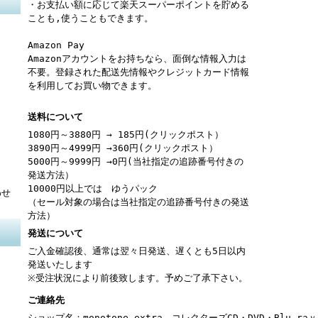
・お支払い額に応じて楽天スーパーポイントを貯める
ことも,使うこともできます。
Amazon Pay
Amazonアカウントをお持ちなら、面倒な情報入力は
不要。登録された配送先情報やクレジットカード情報
を利用してお買い物できます。
送料について
1080円～3880円 → 185円(クリックポスト）
3890円～4999円 →360円(クリックポスト）
5000円～9999円 →0円(当社指定の追跡番号付きの
発送方法）
10000円以上では ゆうパック
わせ
（セール対象の場合は当社指定の追跡番号付きの発送
方法）
発送について
ご入金確認後、通常は翌々日発送、遅くとも5日以内
発送いたします
※受注状況により前後致します。予めご了承下さい。
ご連絡先
ショップ名：monotone-extra コレクターズCD・DVD・Blu-r