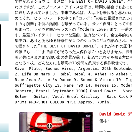
で描かれるショウは、まさに“THE BEST OF DAVID BOWI
わけですが、このブエノス・アイレス公演は、時間の都合でもあった
に絞り込まれていました。本来であれば、大は小を兼ねると思われ
めてくれ、ヒットパレードの中でも“コレぞ！”の曲に厳選されたシ
中力は演奏する側の熱演にも繋がっている。ボウイ自身にとっての
相まって、ライヴ冒頭からラストの「Modern Love」まで、一
す。厳選グレイテスト・ヒッツな選曲、強力なバンド、全世界的な
集中力。ありとあらゆる好条件が１つのショウにギュウ詰めされ、
で描ききった“THE BEST OF DAVID BOWIE”。それが本
映像でも、ここまで総てがそろった大傑作は２つとありません。長
美と共にさまざまな想い出の光景が蘇り、初めてボウイを知る方に
となる１枚。どんな方にも最高の73分間を約束する傑作映像です。 Live a
River Plate, Buenos Aires, Argentina 29th Septemb
2. Life On Mars 3. Rebel Rebel 4. Ashes To Ashes 
Blue Jean 8. Let's Dance 9. Sound & Vision 10. Zi
Suffragette City 13. Fame '90 14. Heroes 15. Mode
Janeiro, Brazil September 1990) David Bowie - Voc
Belew - Guitar, Vocal Erdel Kizilcay - Bass Rick 
Drums PRO-SHOT COLOUR NTSC Approx. 73min.
David Bowie
価格: