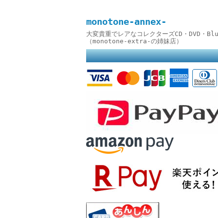
monotone-annex-
大変貴重でレアなコレクターズCD・DVD・B
（monotone-extra-の姉妹店）