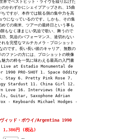
E”。全世界でベストヒット・ライヴを繰り広げた
のかわずかにシェイプアップされ、15曲
がちですが、本作では観る側の集中力を高
ョウになっているのです。しかも、その集
初めての南米、ツアーの最終日という事も
瞬の隙もなく凄まじい気迫で歌い、舞うので
成功、気迫のパフォーマンス、途切れない
それを完璧なマルチカメラ・プロショット
作の正体なのです。長い長い彼のキャリア、無数の
年のファンの方には、プロショットの映像
も魅力の粋を一気に味わえる最高の入門書
t Estadio Monumental de
er 1990 PRO-SHOT 1. Space Oddity
5. Stay 6. Pretty Pink Rose 7.
ggy Stardust 11. China Girl 12.
rn Love 16. Interviews (Rio de
als, Guitar, Saxophone Adrian
Fox - Keyboards Michael Hodges -
 デヴィッド・ボウイ/Argentina 1990
1,386円 (税込)