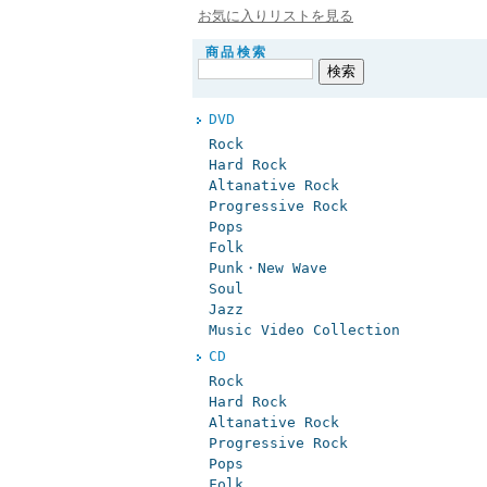
お気に入りリストを見る
商品検索
DVD
Rock
Hard Rock
Altanative Rock
Progressive Rock
Pops
Folk
Punk・New Wave
Soul
Jazz
Music Video Collection
CD
Rock
Hard Rock
Altanative Rock
Progressive Rock
Pops
Folk