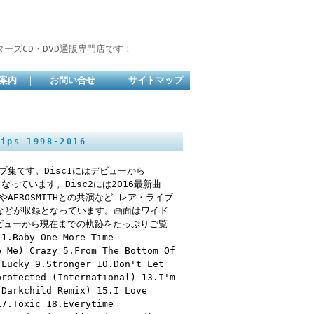
ーズCD・DVD通販専門店です！
案内
｜
お問い合せ
｜
サイトマップ
ps 1998-2016
プ集です。Disc1にはデビューから
なっています。Disc2には2016最新曲
ONやAEROSMITHとの共演など レア・ライブ
曲などが収録となっています。画面はワイド
ビューから現在までの軌跡をたっぷりご覧
by One More Time
e Me) Crazy 5.From The Bottom Of
.Lucky 9.Stronger 10.Don't Let
protected (International) 13.I'm
 Darkchild Remix) 15.I Love
17.Toxic 18.Everytime