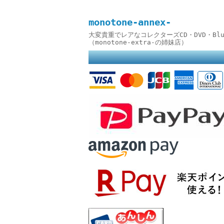
monotone-annex-
大変貴重でレアなコレクターズCD・DVD・B
（monotone-extra-の姉妹店）