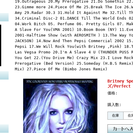
19.Outrageous 20.My Prerogative 21.Do Somethin 22
23.Gimme more 24.Piece Of Me 25.Break The Ice 26.
Amy 29.Radar 30.3 31.Hold It Against Me 32.Till T
34.Criminal Disc-2 01.DANCE Till The World Ends 0
04.Work Bitch 05. Perfume 06. Pretty Girls 07. Ma
A Slave For You(VMA 2001) 10.Boom Boom (NY) 11.Ev
2001-Halftime Show (with AEROSMITH ) 13.The Way Y
JACKSON) 14.Now And Then Pepsi Commercial 2002 15
Pepsi 17.We Will Rock You(with Britney ,Pink) 18.
Las Vegsa Promo 20.I'm A Slave 4 U (THUNDER PUSS 
You Get 22.(You Drive Me) Crazy Mix 23.I Love Roc
Prerogative (Bed Version) 25.Someday (H.B.S Remix
Mix) 27.Piece Of Me (Bimbo Jones Remix)
Britney 
ズ/Perfect 
価格:
購入数:
在庫
在