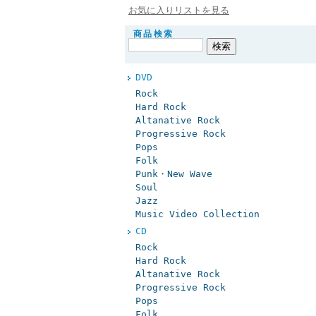
お気に入りリストを見る
商品検索
DVD
Rock
Hard Rock
Altanative Rock
Progressive Rock
Pops
Folk
Punk・New Wave
Soul
Jazz
Music Video Collection
CD
Rock
Hard Rock
Altanative Rock
Progressive Rock
Pops
Folk