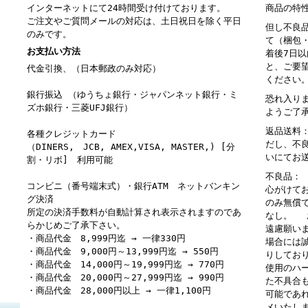
インターネットにて24時間受け付けております。
商品の特
ご注文やご質問メールの対応は、土日祝日を除く平日
但し不良
のみです。
て（梱包
お支払い方法
着後7日
と、ご要
代金引換、（日本郵政のみ対応）
ください
銀行振込 （ゆうちょ銀行・ジャパンネット銀行・ミ
恐れ入り
ズホ銀行・三菱UFJ銀行）
ようご了
返品送料
各種クレジットカード
だし、不
（DINERS, JCB, AMEX,VISA, MASTER,) [分
いにてお
割・リボ] 利用可能
不良品：
コンビニ（番号端末式）・銀行ATM ネットバンキン
心がけて
グ決済
のみ無償
所定の決済手数料が自動計算され表示されますのであ
なし。 
らかじめご了承下さい。
遠慮願い
・商品代金 8,999円迄 → 一律330円
場合には
・商品代金 9,000円～13,999円迄 → 550円
りしてお
・商品代金 14,000円～19,999円迄 → 770円
使用のハ
・商品代金 20,000円～27,999円迄 → 990円
た不具合
・商品代金 28,000円以上 → 一律1,100円
可能であ
メいたし