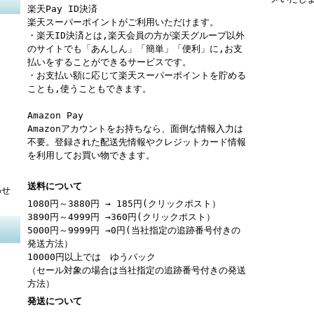
楽天Pay ID決済
楽天スーパーポイントがご利用いただけます。
・楽天ID決済とは,楽天会員の方が楽天グループ以外
のサイトでも「あんしん」「簡単」「便利」に,お支
払いをすることができるサービスです。
・お支払い額に応じて楽天スーパーポイントを貯める
ことも,使うこともできます。
Amazon Pay
Amazonアカウントをお持ちなら、面倒な情報入力は
不要。登録された配送先情報やクレジットカード情報
を利用してお買い物できます。
送料について
わせ
1080円～3880円 → 185円(クリックポスト）
3890円～4999円 →360円(クリックポスト）
5000円～9999円 →0円(当社指定の追跡番号付きの
発送方法）
10000円以上では ゆうパック
（セール対象の場合は当社指定の追跡番号付きの発送
方法）
発送について