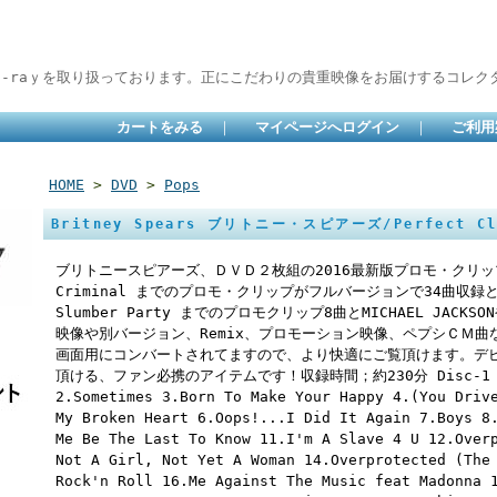
lu-raｙを取り扱っております。正にこだわりの貴重映像をお届けするコレクタ
カートをみる
｜
マイページへログイン
｜
ご利用
HOME
>
DVD
>
Pops
Britney Spears ブリトニー・スピアーズ/Perfect Cli
ブリトニースピアーズ、ＤＶＤ２枚組の2016最新版プロモ・クリッ
Criminal までのプロモ・クリップがフルバージョンで34曲収録と
Slumber Party までのプロモクリップ8曲とMICHAEL JACKS
映像や別バージョン、Remix、プロモーション映像、ペプシＣＭ
画面用にコンバートされてますので、より快適にご覧頂けます。デ
頂ける、ファン必携のアイテムです！収録時間；約230分 Disc-1 1.Ba
2.Sometimes 3.Born To Make Your Happy 4.(You Driv
My Broken Heart 6.Oops!...I Did It Again 7.Boys 8
Me Be The Last To Know 11.I'm A Slave 4 U 12.Over
Not A Girl, Not Yet A Woman 14.Overprotected (The
Rock'n Roll 16.Me Against The Music feat Madonna 