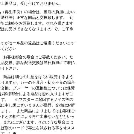
性上返品は、受け付けておりません。
品（再生不良）の場合は、当店の負担におい
・送料等）正常な同品と交換致します。 到
以内に連絡をお願致します。それを過ぎます
望はお受けできなくなりますの で、ご了承
。
ますがセール品の返品はご遠慮くださいます
承ください
： お客様都合の場合はご容赦ください。た
良品交換、誤品配送交換は当社負担にて着払
送り下さい。
 商品は細心の注意をはらい販売するよう
おりますが、万一の不具合・初期不良の場合
で交換、プレーヤーの互換性については保障
お客様都合による返品は恐れ入りますがご
ます。 ※マスターに起因するノイズ等の
誠に申し訳ございませんが返品、交換はお断
ります。 また商品によりましてはお客様ご
ードとの相性により再生出来ないなどといっ
も まれにございます。そのような場合には
れば別のハードで再生を試される事をオスス
ます。）※