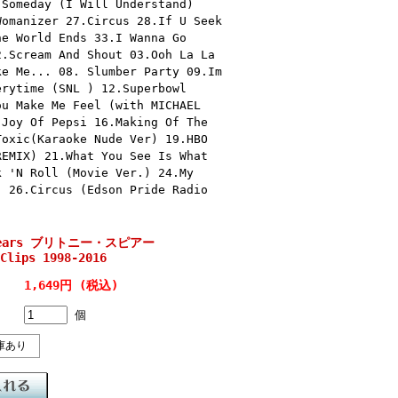
.Someday (I Will Understand)
Womanizer 27.Circus 28.If U Seek
he World Ends 33.I Wanna Go
2.Scream And Shout 03.Ooh La La
ke Me... 08. Slumber Party 09.Im
erytime (SNL ) 12.Superbowl
ou Make Me Feel (with MICHAEL
.Joy Of Pepsi 16.Making Of The
Toxic(Karaoke Nude Ver) 19.HBO
REMIX) 21.What You See Is What
k 'N Roll (Movie Ver.) 24.My
) 26.Circus (Edson Pride Radio
Spears ブリトニー・スピアー
Clips 1998-2016
1,649円 (税込)
個
庫あり