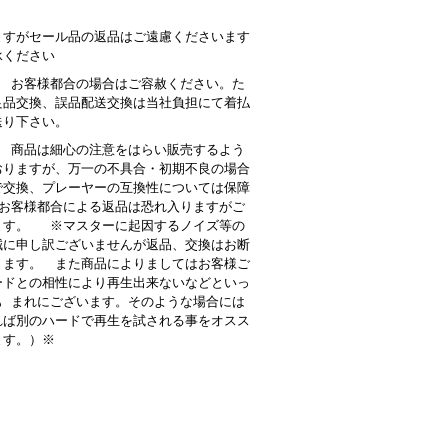
。
ますがセール品の返品はご遠慮くださいます
承ください
： お客様都合の場合はご容赦ください。た
良品交換、誤品配送交換は当社負担にて着払
送り下さい。
 商品は細心の注意をはらい販売するよう
おりますが、万一の不具合・初期不良の場合
で交換、プレーヤーの互換性については保障
お客様都合による返品は恐れ入りますがご
ます。 ※マスターに起因するノイズ等の
誠に申し訳ございませんが返品、交換はお断
ります。 また商品によりましてはお客様ご
ードとの相性により再生出来ないなどといっ
も まれにございます。そのような場合には
れば別のハードで再生を試される事をオスス
ます。）※