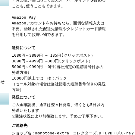
・お支払い額に応じて楽天スーパーポイントを貯める
ことも,使うこともできます。
Amazon Pay
Amazonアカウントをお持ちなら、面倒な情報入力は
不要。登録された配送先情報やクレジットカード情報
を利用してお買い物できます。
送料について
1080円～3880円 → 185円(クリックポスト）
3890円～4999円 →360円(クリックポスト）
5000円～9999円 →0円(当社指定の追跡番号付きの
発送方法）
10000円以上では ゆうパック
わせ
（セール対象の場合は当社指定の追跡番号付きの発送
方法）
発送について
ご入金確認後、通常は翌々日発送、遅くとも5日以内
発送いたします
※受注状況により前後致します。予めご了承下さい。
ご連絡先
ショップ名：monotone-extra コレクターズCD・DVD・Blu-r