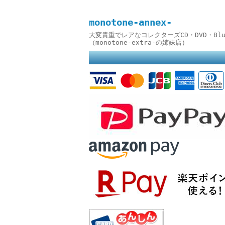
monotone-annex-
大変貴重でレアなコレクターズCD・DVD・B
（monotone-extra-の姉妹店）