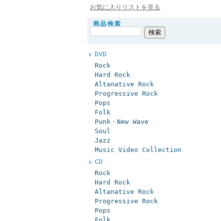
お気に入りリストを見る
商品検索
DVD
Rock
Hard Rock
Altanative Rock
Progressive Rock
Pops
Folk
Punk・New Wave
Soul
Jazz
Music Video Collection
CD
Rock
Hard Rock
Altanative Rock
Progressive Rock
Pops
Folk