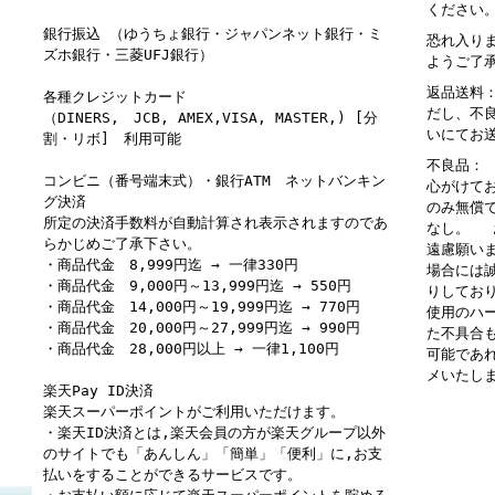
ください
銀行振込 （ゆうちょ銀行・ジャパンネット銀行・ミ
恐れ入り
ズホ銀行・三菱UFJ銀行）
ようご了
返品送料
各種クレジットカード
だし、不
（DINERS, JCB, AMEX,VISA, MASTER,) [分
いにてお
割・リボ] 利用可能
不良品：
コンビニ（番号端末式）・銀行ATM ネットバンキン
心がけて
グ決済
のみ無償
所定の決済手数料が自動計算され表示されますのであ
なし。 
らかじめご了承下さい。
遠慮願い
・商品代金 8,999円迄 → 一律330円
場合には
・商品代金 9,000円～13,999円迄 → 550円
りしてお
・商品代金 14,000円～19,999円迄 → 770円
使用のハ
・商品代金 20,000円～27,999円迄 → 990円
た不具合
・商品代金 28,000円以上 → 一律1,100円
可能であ
メいたし
楽天Pay ID決済
楽天スーパーポイントがご利用いただけます。
・楽天ID決済とは,楽天会員の方が楽天グループ以外
のサイトでも「あんしん」「簡単」「便利」に,お支
払いをすることができるサービスです。