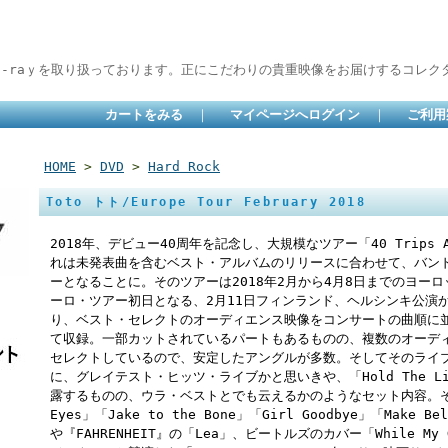
lu-raｙを取り扱っております。正にこだわりの貴重映像をお届けするコレクタ
カートをみる
｜
マイページへログイン
｜
ご利用
HOME
>
DVD
>
Hard Rock
Toto トト/Europe Tour February 2018
2018年、デビュー40周年を記念し、大規模なツアー「40 Trips A
れは未発表曲を含むベスト・アルバムのリリースに合わせて、バン
ーとなることに。そのツアーは2018年2月から4月8日までのヨー
ーロ・ツアー初日となる、2月11日フィンランド、ヘルシンキ公演か
り、ベスト・セレクトのオーディエンス映像をコンサートの曲順に並
て収録。一部カットされているパートもあるものの、複数のオーデ
セレクトしているので、安定したアングルが多数。そしてそのライ
に、グレイテスト・ヒッツ・ライブかと思いきや、「Hold The Lin
露するものの、ウラ・ベストとでも云えるかのようなセット内容。それ
Eyes」「Jake to the Bone」「Girl Goodbye」「Make
や『FAHRENHEIT』の「Lea」、ビートルズのカバー「While My G