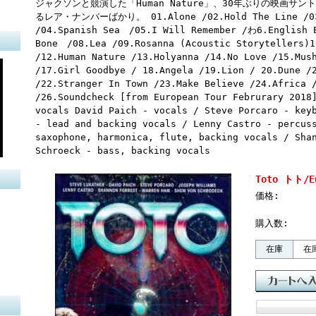
ジャクソンと競演した「Human Nature」、30年ぶりの映画サントラ「
るレア・ナンバーばかり。 01.Alone /02.Hold The Line /03.
/04.Spanish Sea /05.I Will Remember /わ6.English 
Bone /08.Lea /09.Rosanna (Acoustic Storytellers)1
/12.Human Nature /13.Holyanna /14.No Love /15.Mus
/17.Girl Goodbye / 18.Angela /19.Lion / 20.Dune /
/22.Stranger In Town /23.Make Believe /24.Africa 
/26.Soundcheck [from European Tour Februrary 2018
vocals David Paich - vocals / Steve Porcaro - key
- lead and backing vocals / Lenny Castro - percus
saxophone, harmonica, flute, backing vocals / Sha
Schroeck - bass, backing vocals
Toto トト/Eu
価格:
購入数:
在庫
在