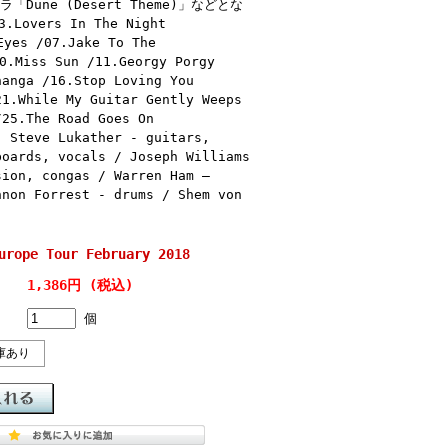
Dune (Desert Theme)」などとな
Lovers In The Night
Eyes /07.Jake To The
0.Miss Sun /11.Georgy Porgy
hanga /16.Stop Loving You
21.While My Guitar Gently Weeps
/25.The Road Goes On
] Steve Lukather - guitars,
boards, vocals / Joseph Williams
sion, congas / Warren Ham –
nnon Forrest - drums / Shem von
rope Tour February 2018
1,386円 (税込)
個
庫あり