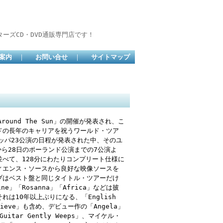
ーズCD・DVD通販専門店です！
案内
｜
お問い合せ
｜
サイトマップ
round The Sun」の開催が発表され、こ
ドの長年のキャリアを祝うワールド・ツア
ロッパ23公演の日程が発表された中、そのユ
ら28日のポーランド公演までの7公演よ
べて、128分にわたりコンプリート仕様に
ィエンス・ソースから良好な映像ソースを
ブはベスト盤と同じタイトル・ツアーだけ
e」「Rosanna」「Africa」などは披
は10年以上ぶりになる、「English
 Believe」も含め、デビュー作の「Angela」
uitar Gently Weeps」、マイケル・