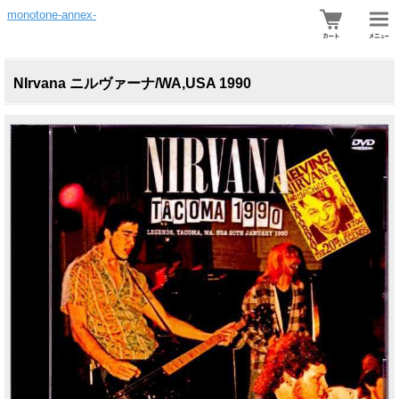
monotone-annex-
NIrvana ニルヴァーナ/WA,USA 1990