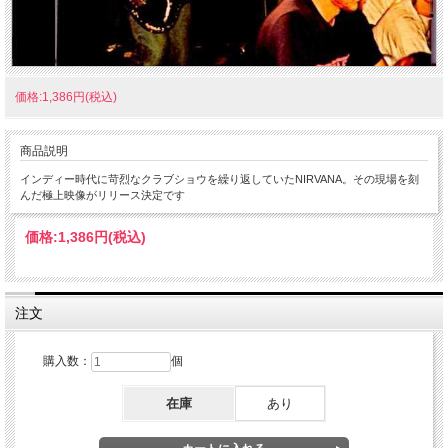
価格:1,386円(税込)
商品説明
インディー時代に苛烈なクラブショウを繰り返していたNIRVANA。その現場を刻
んだ極上映像がリリース決定です
価格:
1,386円
(税込)
注文
購入数：
個
在庫
あり