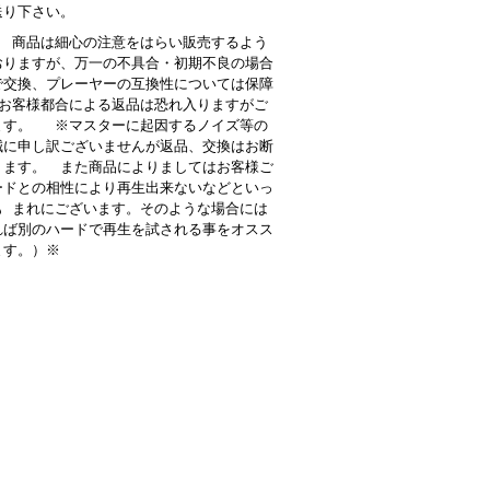
送り下さい。
 商品は細心の注意をはらい販売するよう
おりますが、万一の不具合・初期不良の場合
で交換、プレーヤーの互換性については保障
お客様都合による返品は恐れ入りますがご
ます。 ※マスターに起因するノイズ等の
誠に申し訳ございませんが返品、交換はお断
ります。 また商品によりましてはお客様ご
ードとの相性により再生出来ないなどといっ
も まれにございます。そのような場合には
れば別のハードで再生を試される事をオスス
ます。）※