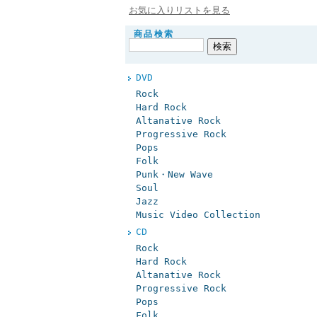
お気に入りリストを見る
商品検索
DVD
Rock
Hard Rock
Altanative Rock
Progressive Rock
Pops
Folk
Punk・New Wave
Soul
Jazz
Music Video Collection
CD
Rock
Hard Rock
Altanative Rock
Progressive Rock
Pops
Folk