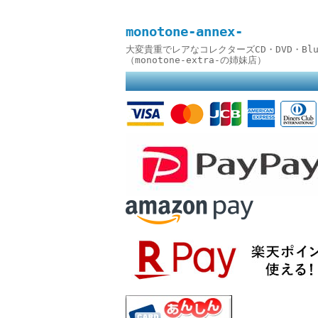
monotone-annex-
大変貴重でレアなコレクターズCD・DVD・B
（monotone-extra-の姉妹店）