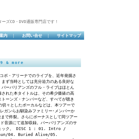
ーズCD・DVD通販専門店です！
案内
｜
お問い合せ
｜
サイトマップ
9 & more
トのコボ・アリーナでのライブを、近年発掘さ
。まず当時としては充分迫力のある良好な
、バーバリアンズのフル・ライブはほとん
録された本タイトルは、その希少価値の高
ストーンズ・ナンバーなど、すべてが聴き
e”での切々としたボーカルなどは、本ツアーで
レガンらお馴染みファミリー･メンバーか
後まで炸裂。さらにボーナスとして同ツアー
ード音源にて追加収録。バーバリアンズのサ
DISC 1 : 01. Intro /
hun/04. Buried Alive/05.