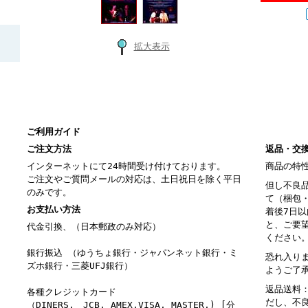
拡大表示
ご利用ガイド
ご注文方法
返品・交
インターネットにて24時間受け付けております。
商品の特
ご注文やご質問メールの対応は、土日祝日を除く平日
但し不良
のみです。
て（梱包
お支払い方法
着後7日
と、ご要
代金引換、（日本郵政のみ対応）
ください
銀行振込 （ゆうちょ銀行・ジャパンネット銀行・ミ
恐れ入り
ズホ銀行・三菱UFJ銀行）
ようご了
返品送料
各種クレジットカード
だし、不
（DINERS, JCB, AMEX,VISA, MASTER,) [分