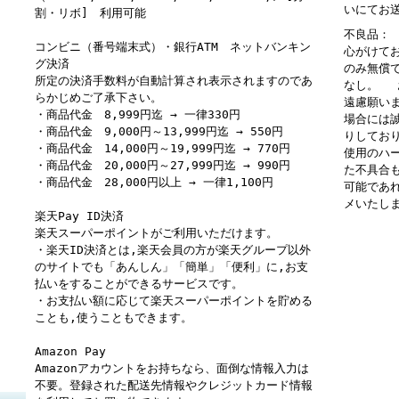
いにてお
割・リボ] 利用可能
不良品：
コンビニ（番号端末式）・銀行ATM ネットバンキン
心がけて
グ決済
のみ無償
所定の決済手数料が自動計算され表示されますのであ
なし。 
らかじめご了承下さい。
遠慮願い
・商品代金 8,999円迄 → 一律330円
場合には
・商品代金 9,000円～13,999円迄 → 550円
りしてお
・商品代金 14,000円～19,999円迄 → 770円
使用のハ
・商品代金 20,000円～27,999円迄 → 990円
た不具合
・商品代金 28,000円以上 → 一律1,100円
可能であ
メいたし
楽天Pay ID決済
楽天スーパーポイントがご利用いただけます。
・楽天ID決済とは,楽天会員の方が楽天グループ以外
のサイトでも「あんしん」「簡単」「便利」に,お支
払いをすることができるサービスです。
・お支払い額に応じて楽天スーパーポイントを貯める
ことも,使うこともできます。
Amazon Pay
Amazonアカウントをお持ちなら、面倒な情報入力は
不要。登録された配送先情報やクレジットカード情報