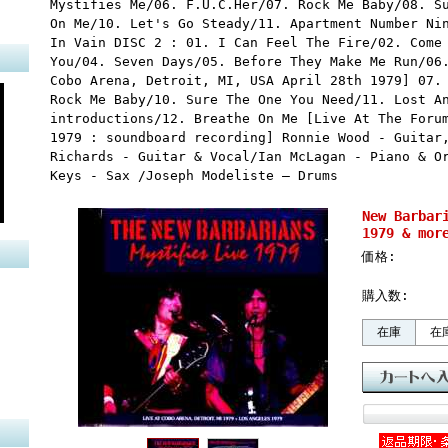
Mystifies Me/06. F.U.C.Her/07. Rock Me Baby/08. S
On Me/10. Let's Go Steady/11. Apartment Number Ni
In Vain DISC 2 : 01. I Can Feel The Fire/02. Come
You/04. Seven Days/05. Before They Make Me Run/06
Cobo Arena, Detroit, MI, USA April 28th 1979] 07.
Rock Me Baby/10. Sure The One You Need/11. Lost A
introductions/12. Breathe On Me [Live At The Foru
1979 : soundboard recording] Ronnie Wood - Guitar
Richards - Guitar & Vocal/Ian McLagan - Piano & O
Keys - Sax /Joseph Modeliste – Drums
New Barb
1979 & mor
価格:
購入数:
在庫
在