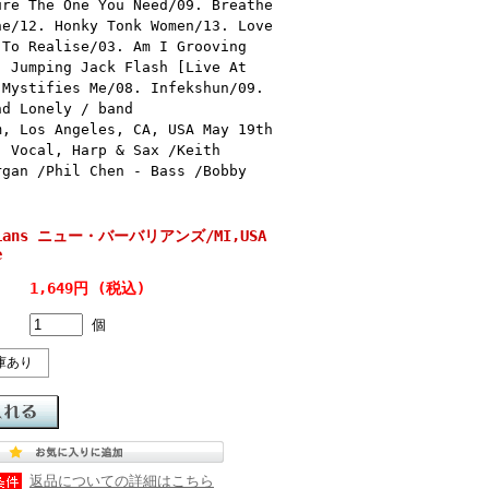
ure The One You Need/09. Breathe
ne/12. Honky Tonk Women/13. Love
 To Realise/03. Am I Grooving
. Jumping Jack Flash [Live At
 Mystifies Me/08. Infekshun/09.
nd Lonely / band
m, Los Angeles, CA, USA May 19th
, Vocal, Harp & Sax /Keith
rgan /Phil Chen - Bass /Bobby
arians ニュー・バーバリアンズ/MI,USA
e
1,649円 (税込)
個
庫あり
返品についての詳細はこちら