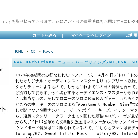
lu-raｙを取り扱っております。正にこだわりの貴重映像をお届けするコレクタ
カートをみる
｜
マイページへログイン
｜
ご利用
HOME
>
CD
>
Rock
New Barbarians ニュー・バーバリアンズ/MI,USA 197
1979年短期間のみ行なわれたUSツアーより、4月28日デトロイ
れたオリジナル・オーディエンス・マスターよりコンプリート収録
クオリティーによるもので、しかもこれまでこの日の音源を含めて
ど流通しておらず、今回現存するオーディエンス・マスターから収
さも相当なもの。そしてロニーのソロにＲ＆Ｒカヴァー、もちろん
どころの中、キースのソロによる”Apartment Number Nin
しか聞けない名唱ナンバー。 そしてボビー・キーズ、イアン・マク
ら、凄腕スタンリー・クラークまでを配した最強R&Rグルーヴが最
から5月19日LA公演からの6曲を放送用マスターからのサウンドボ
ウンドボード音源はごく限られているので、こちらもファンは要チェック。 
Tune up/02. Sweet Little Rock'n'roller/03. Infeks