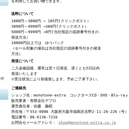
を利用してお買い物できます。
送料について
1080円～3880円 → 185円(クリックポスト）
3890円～4999円 →360円(クリックポスト）
5000円～9999円 →0円(当社指定の追跡番号付きの
発送方法）
10000円以上では ゆうパック
（セール対象の場合は当社指定の追跡番号付きの発送
方法）
発送について
ご入金確認後、通常は翌々日発送、遅くとも5日以内
発送いたします
わせ
※受注状況により前後致します。予めご了承下さい。
ご連絡先
ショップ名：monotone-extra コレクターズCD・DVD・Blu-r
販売業者：有限会社デプロ
運営責任者：佐藤 義昭
所在地：〒553-0006 大阪府大阪市福島区吉野2-11-20-226（号）
電話番号：06-6136-7216
お問合せメールアドレス：
shop@monotone-extra.co.jp