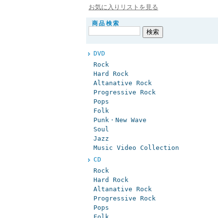
お気に入りリストを見る
商品検索
DVD
Rock
Hard Rock
Altanative Rock
Progressive Rock
Pops
Folk
Punk・New Wave
Soul
Jazz
Music Video Collection
CD
Rock
Hard Rock
Altanative Rock
Progressive Rock
Pops
Folk