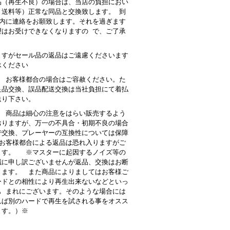
品（再生不良）の場合は、当店の負担におい
・送料等）正常な同品と交換致します。 到
以内に連絡をお願致します。それを過ぎます
望はお受けできなくなりますの で、ご了承
。
ますがセール品の返品はご遠慮くださいます
承ください
： お客様都合の場合はご容赦ください。た
良品交換、誤品配送交換は当社負担にて着払
送り下さい。
 商品は細心の注意をはらい販売するよう
おりますが、万一の不具合・初期不良の場合
で交換、プレーヤーの互換性については保障
お客様都合による返品は恐れ入りますがご
ます。 ※マスターに起因するノイズ等の
誠に申し訳ございませんが返品、交換はお断
ります。 また商品によりましてはお客様ご
ードとの相性により再生出来ないなどといっ
も まれにございます。そのような場合には
れば別のハードで再生を試される事をオスス
ます。）※