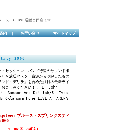
ーズCD・DVD通販専門店です！
案内
｜
お問い合せ
｜
サイトマップ
aly 2006
ー・セッション・バンド待望のサウンドボ
をＦＭ放送マスター音源から収録したもの
アンド・デリラ」を含めた注目の最新ライ
楽しみください！！ 1. John
/4. Samson And Delilah/5. Eyes
My Oklahoma Home LIVE AT ARENA
ringsteen ブルース・スプリングスティ
2006
1,386円 (税込)