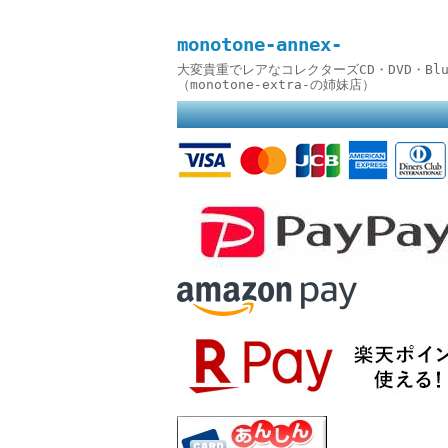
monotone-annex-
大変貴重でレアなコレクターズCD・DVD・B
（monotone-extra-の姉妹店）