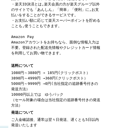
・楽天ID決済とは,楽天会員の方が楽天グループ以外
のサイトでも「あんしん」「簡単」「便利」に,お支
払いをすることができるサービスです。
・お支払い額に応じて楽天スーパーポイントを貯める
ことも,使うこともできます。
Amazon Pay
Amazonアカウントをお持ちなら、面倒な情報入力は
不要。登録された配送先情報やクレジットカード情報
を利用してお買い物できます。
送料について
1080円～3880円 → 185円(クリックポスト）
3890円～4999円 →360円(クリックポスト）
5000円～9999円 →0円(当社指定の追跡番号付きの
発送方法）
10000円以上では ゆうパック
（セール対象の場合は当社指定の追跡番号付きの発送
方法）
発送について
ご入金確認後、通常は翌々日発送、遅くとも5日以内
発送いたします