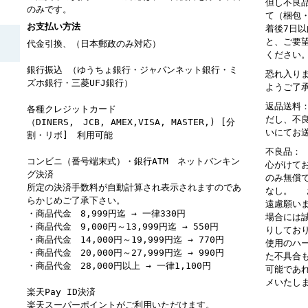
但し不良
のみです。
て（梱包
お支払い方法
着後7日
と、ご要
代金引換、（日本郵政のみ対応）
ください
銀行振込 （ゆうちょ銀行・ジャパンネット銀行・ミ
恐れ入り
ズホ銀行・三菱UFJ銀行）
ようご了
返品送料
各種クレジットカード
だし、不
（DINERS, JCB, AMEX,VISA, MASTER,) [分
いにてお
割・リボ] 利用可能
不良品：
コンビニ（番号端末式）・銀行ATM ネットバンキン
心がけて
グ決済
のみ無償
所定の決済手数料が自動計算され表示されますのであ
なし。 
らかじめご了承下さい。
遠慮願い
・商品代金 8,999円迄 → 一律330円
場合には
・商品代金 9,000円～13,999円迄 → 550円
りしてお
・商品代金 14,000円～19,999円迄 → 770円
使用のハ
・商品代金 20,000円～27,999円迄 → 990円
た不具合
・商品代金 28,000円以上 → 一律1,100円
可能であ
メいたし
楽天Pay ID決済
楽天スーパーポイントがご利用いただけます。