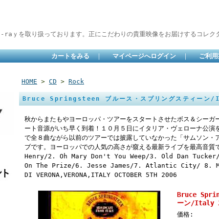
lu-raｙを取り扱っております。正にこだわりの貴重映像をお届けするコレクタ
カートをみる
｜
マイページへログイン
｜
ご利用
HOME
>
CD
>
Rock
Bruce Springsteen ブルース・スプリングスティーン/It
秋からまたもやヨーロッパ・ツアーをスタートさせたボス＆シーガ
ート音源がいち早く到着！１０月５日にイタリア・ヴェローナ公演
で全８曲ながら以前のツアーでは披露していなかった「サムソン・
ブです。ヨーロッパでの人気の高さが窺える最新ライブを最高音質でお
Henry/2. Oh Mary Don't You Weep/3. Old Dan Tucker
On The Prize/6. Jesse James/7. Atlantic City/ 8. 
DI VERONA,VERONA,ITALY OCTOBER 5TH 2006
Bruce Sp
ーン/Italy 
価格: