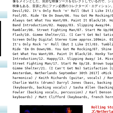
像をメインとした、良好な映像ソースをセレクトしているので、シ
映像もある、音源と共にファン必携のコレクターズ・エディション。 DISC 
Devil/02. It's Only Rock 'n' Roll (But I Like It)
Fool/05. Ride 'Em On Down/06. You Got Me Rocking/
Always Get What You Want/09. Paint It Black/10. H
Band Introduction/02. Happy/03. Slipping Away/04.
Rambler/06. Street Fighting Man/07. Start Me Up/0
Flash/10. Gimme Shelter/11. (I Can't Get No) Sati
Screen Dolby Digital Stereo time approx.109min. 0
It's Only Rock 'n' Roll (But I Like It)/03. Tumbl
Ride 'Em On Down/06. You Got Me Rocking/07. Shine
Get What You Want/09. Paint It Black/10. Honky To
Introduction/12. Happy/13. Slipping Away/ 14. Mis
Street Fighting Man/17. Start Me Up/18. Brown Sug
Gimme Shelter/21. (I Can't Get No) Satisfaction [
Amsterdam, Netherlands September 30th 2017] ◇Mick
harmonica) / Keith Richards (guitar, vocals) / Ro
Charlie Watts (drums) Darryl Jones (bass, backing
(keyboards, backing vocals) / Sasha Allen (backin
Fowler (backing vocals, percussion) / Karl Denson
keyboards) / Matt Clifford (keyboards, french hor
Rolling 
ズ/Netherla