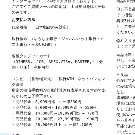
インターネットにて24時間受け付けております。
商品の特
ご注文やご質問メールの対応は、土日祝日を除く平日
但し不良
のみです。
て（梱包
お支払い方法
着後7日
と、ご要
代金引換、（日本郵政のみ対応）
ください
銀行振込 （ゆうちょ銀行・ジャパンネット銀行・ミ
恐れ入り
ズホ銀行・三菱UFJ銀行）
ようご了
返品送料
各種クレジットカード
だし、不
（DINERS, JCB, AMEX,VISA, MASTER,) [分
いにてお
割・リボ] 利用可能
不良品：
コンビニ（番号端末式）・銀行ATM ネットバンキン
心がけて
グ決済
のみ無償
所定の決済手数料が自動計算され表示されますのであ
なし。 
らかじめご了承下さい。
遠慮願い
・商品代金 8,999円迄 → 一律330円
場合には
・商品代金 9,000円～13,999円迄 → 550円
りしてお
・商品代金 14,000円～19,999円迄 → 770円
使用のハ
・商品代金 20,000円～27,999円迄 → 990円
た不具合
・商品代金 28,000円以上 → 一律1,100円
可能であ
メいたし