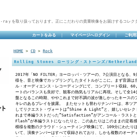
lu-raｙを取り扱っております。正にこだわりの貴重映像をお届けするコレクタ
カートをみる
｜
マイページへログイン
｜
ご利用
HOME
>
CD
>
Rock
Rolling Stones ローリング・ストーンズ/Netherlands
2017年「NO FILTER」ヨーロッパ・ツアーの、7公演目となる
様を、音と映像でカップリングしたタイトルがここに。まず音源は
ル・オーディエンス・レコーディングにて、コンプリート収録。60,
ートのバランスも良好で、観客の熱気もリアルに再現。そして全14
盤となるこの時期、ややこれまで好不調の波が激しかったキースの
キレのあるプレイを披露。 またセットも替わりナンバーは、本ツアー初の”
してリクエスト・ヴォートは”Shine A Light”と、嬉しいセ
れまで本編ラストだった”Satisfaction”がアンコール・ラストとな
Flash”が本編ラストになったりと、このあたりはこのままの定着
模様を複数のクラウド・シューティング映像にて、109分にわたり
いて、演奏ナンバーはすべて収録されており、しかも複数のオーデ