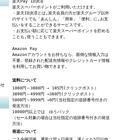
楽天Pay ID決済
楽天スーパーポイントがご利用いただけます。
・楽天ID決済とは,楽天会員の方が楽天グループ以外
のサイトでも「あんしん」「簡単」「便利」に,お支
払いをすることができるサービスです。
・お支払い額に応じて楽天スーパーポイントを貯める
ことも,使うこともできます。
Amazon Pay
Amazonアカウントをお持ちなら、面倒な情報入力は
不要。登録された配送先情報やクレジットカード情報
を利用してお買い物できます。
送料について
わせ
1080円～3880円 → 185円(クリックポスト）
3890円～4999円 →360円(クリックポスト）
5000円～9999円 →0円(当社指定の追跡番号付きの
発送方法）
10000円以上では ゆうパック
（セール対象の場合は当社指定の追跡番号付きの発送
方法）
発送について
ご入金確認後、通常は翌々日発送、遅くとも5日以内