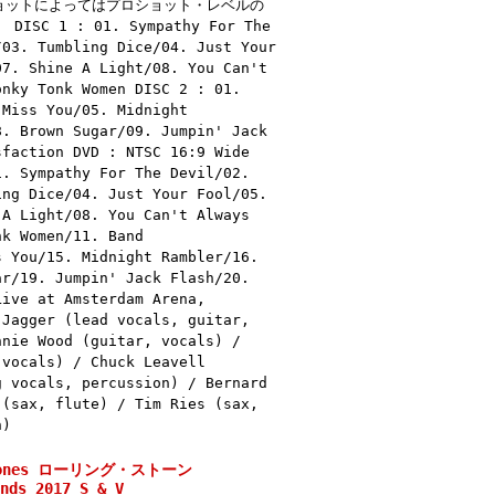
ョットによってはプロショット・レベルの
1 : 01. Sympathy For The
/03. Tumbling Dice/04. Just Your
07. Shine A Light/08. You Can't
onky Tonk Women DISC 2 : 01.
 Miss You/05. Midnight
8. Brown Sugar/09. Jumpin' Jack
sfaction DVD : NTSC 16:9 Wide
1. Sympathy For The Devil/02.
ing Dice/04. Just Your Fool/05.
 A Light/08. You Can't Always
nk Women/11. Band
s You/15. Midnight Rambler/16.
ar/19. Jumpin' Jack Flash/20.
Live at Amsterdam Arena,
 Jagger (lead vocals, guitar,
nnie Wood (guitar, vocals) /
 vocals) / Chuck Leavell
g vocals, percussion) / Bernard
 (sax, flute) / Tim Ries (sax,
n)
Stones ローリング・ストーン
nds 2017 S & V