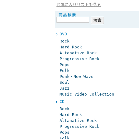
お気に入りリストを見る
商品検索
DVD
Rock
Hard Rock
Altanative Rock
Progressive Rock
Pops
Folk
Punk・New Wave
Soul
Jazz
Music Video Collection
CD
Rock
Hard Rock
Altanative Rock
Progressive Rock
Pops
Folk