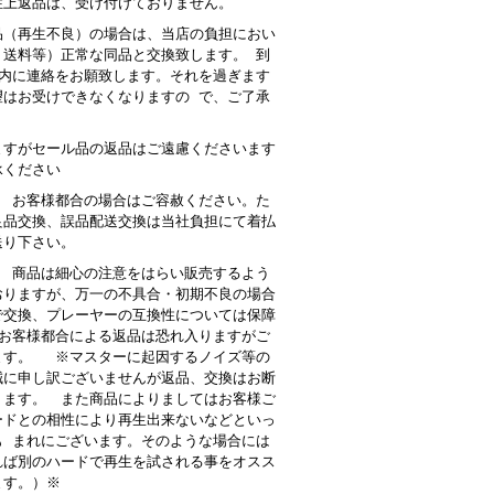
性上返品は、受け付けておりません。
品（再生不良）の場合は、当店の負担におい
・送料等）正常な同品と交換致します。 到
以内に連絡をお願致します。それを過ぎます
望はお受けできなくなりますの で、ご了承
。
ますがセール品の返品はご遠慮くださいます
承ください
： お客様都合の場合はご容赦ください。た
良品交換、誤品配送交換は当社負担にて着払
送り下さい。
 商品は細心の注意をはらい販売するよう
おりますが、万一の不具合・初期不良の場合
で交換、プレーヤーの互換性については保障
お客様都合による返品は恐れ入りますがご
ます。 ※マスターに起因するノイズ等の
誠に申し訳ございませんが返品、交換はお断
ります。 また商品によりましてはお客様ご
ードとの相性により再生出来ないなどといっ
も まれにございます。そのような場合には
れば別のハードで再生を試される事をオスス
ます。）※