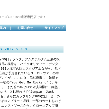
ーズCD・DVD通販専門店です！
案内
｜
お問い合せ
｜
サイトマップ
 2017 S & V
、9月30日オランダ、アムステルダム公演の模
当日の模様を、ハイクオリティー・デジタ
000人収容の巨大スタジアムながら、各パ
公演が予定されているユーロ・ツアーの中
プレイが、ここにきて俄然復調し、随所で
You Got Me Rocking”に、そ
レクト。 また前バルセロナ公演同様に、終盤こ
り、入れ替わりで”Jumpin' Jack
感も。さらにカップリングDVDには、当日の
ほぼコンプリート収録。一部のカットをのぞ
ィエンス・ソースから、クローズアップ映