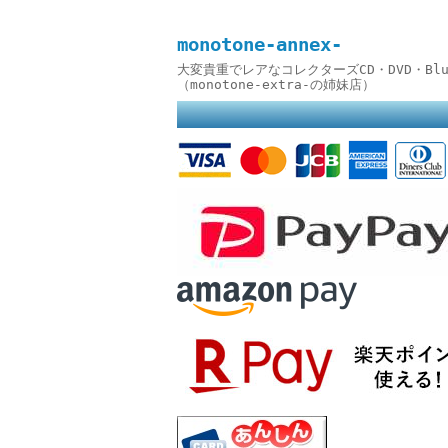
monotone-annex-
大変貴重でレアなコレクターズCD・DVD・B
（monotone-extra-の姉妹店）