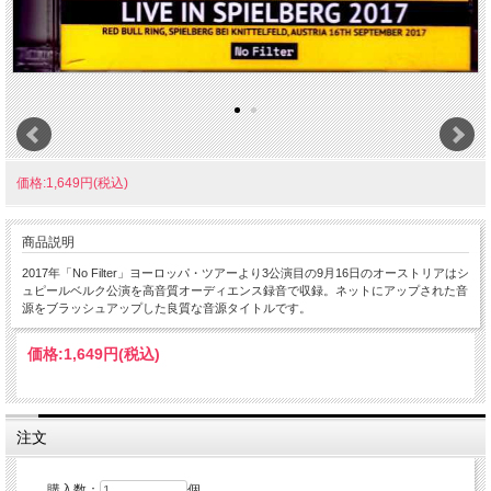
価格:1,649円(税込)
商品説明
2017年「No Filter」ヨーロッパ・ツアーより3公演目の9月16日のオーストリアはシ
ュピールベルク公演を高音質オーディエンス録音で収録。ネットにアップされた音
源をブラッシュアップした良質な音源タイトルです。
価格:
1,649円
(税込)
注文
購入数：
個