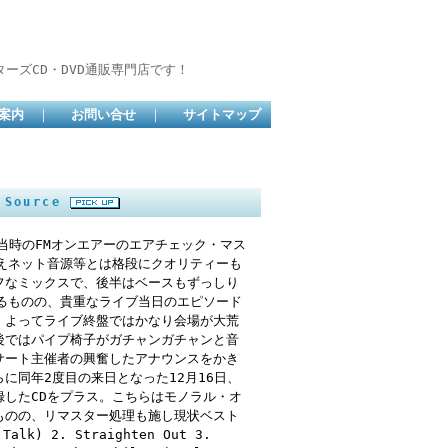
ーズCD・DVD通販専門店です！
案内
｜
お問い合せ
｜
サイトマップ
 Source
、当時のFMオンエアーのエアチェック・マス
えネット音源等とは格段にクオリティーも
フなミックスで、後半はベースもずっしり
るものの、貴重なライブ当日のエピソード
。よってライブ終盤ではかなり会場が大荒
後ではパイプ椅子がガチャンガチャンと音
サート主催者の興奮したアナウンスをかき
に同年2度目の来日となった12月16日、
したCDをプラス。こちらはモノラル・オ
ものの、リマスター処理も施し現状ベスト
lk) 2. Straighten Out 3.