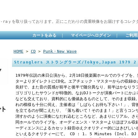
lu-raｙを取り扱っております。正にこだわりの貴重映像をお届けするコレクタ
カートをみる
｜
マイページへログイン
｜
ご利用
HOME
>
CD
>
Punk・New Wave
Stranglers ストラングラーズ/Tokyo,Japan 1979 2
1979年伝説の来日公演から、2月18日後楽園ホールでのライブを
ターよりダイレクトにCD化。エアチェック・マスターからの収録ゆ
良好で、また音の質感が前半と後半で随分異なり、前半はかなりラ
ゴリゴリしたサウンドが特徴的。なおDJトークが演奏パートにかぶ
なども交えており、資料的にも価値あるものとして、そのまま収録
れの模様も十分に伺え、主催者は「しばらくお待ち下さい！」、背
を立てるのが聞こえたり、「落ち着いて！そのまま！」と言うコン
消すかのように演奏になだれ込むところなど、あまりにリアル。さら
同ホールでのライブを、オーディエンス・マスターよりほぼフル収録
ーディエンスによるカセット録音ゆえクオリティー的にはきびしい
といえるクオリティーにて。 CD : 1. 5 Minutes (Incl. DJ Ta