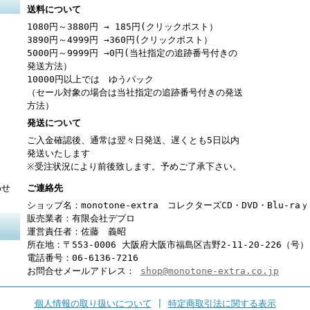
送料について
1080円～3880円 → 185円(クリックポスト）
3890円～4999円 →360円(クリックポスト）
5000円～9999円 →0円(当社指定の追跡番号付きの
発送方法）
10000円以上では ゆうパック
（セール対象の場合は当社指定の追跡番号付きの発送
方法）
発送について
ご入金確認後、通常は翌々日発送、遅くとも5日以内
発送いたします
※受注状況により前後致します。予めご了承下さい。
わせ
ご連絡先
ショップ名：monotone-extra コレクターズCD・DVD・Blu-r
販売業者：有限会社デプロ
運営責任者：佐藤 義昭
所在地：〒553-0006 大阪府大阪市福島区吉野2-11-20-226（号）
電話番号：06-6136-7216
お問合せメールアドレス：
shop@monotone-extra.co.jp
個人情報の取り扱いについて
|
特定商取引法に関する表示