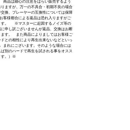
 商品は細心の注意をはらい販売するよう
おりますが、万一の不具合・初期不良の場合
で交換、プレーヤーの互換性については保障
お客様都合による返品は恐れ入りますがご
ます。 ※マスターに起因するノイズ等の
誠に申し訳ございませんが返品、交換はお断
ります。 また商品によりましてはお客様ご
ードとの相性により再生出来ないなどといっ
も まれにございます。そのような場合には
れば別のハードで再生を試される事をオスス
ます。）※