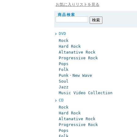
お気に入りリストを見る
商品検索
DVD
Rock
Hard Rock
Altanative Rock
Progressive Rock
Pops
Folk
Punk・New Wave
Soul
Jazz
Music Video Collection
CD
Rock
Hard Rock
Altanative Rock
Progressive Rock
Pops
Folk