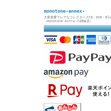
monotone-annex-
大変貴重でレアなコレクターズCD・DVD・B
（monotone-extra-の姉妹店）