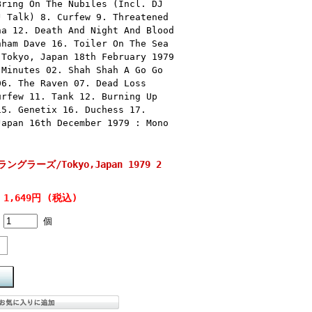
Bring On The Nubiles (Incl. DJ
J Talk) 8. Curfew 9. Threatened
na 12. Death And Night And Blood
nham Dave 16. Toiler On The Sea
 Tokyo, Japan 18th February 1979
 Minutes 02. Shah Shah A Go Go
06. The Raven 07. Dead Loss
urfew 11. Tank 12. Burning Up
15. Genetix 16. Duchess 17.
Japan 16th December 1979 : Mono
トラングラーズ/Tokyo,Japan 1979 2
1,649円 (税込)
個