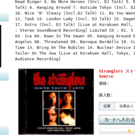
Dead Ringer 4. No More Heroes (Incl. DJ Talk) 5. 
Talk) 6. Hanging Around 7. Outside Tokyo (Incl. D
10. Nice 'N' Sleazy (Incl.DJ Talk) 11. Do You Wan
13. Tank 14. London Lady (Incl. DJ Talk) 15. Dage
17. Outro (Incl. DJ Talk) [Live at Korakuen Hall,
: Stereo Soundboard Recording] Limited CD : 01. 5
03. Ice 04. Down In The Sewer 05. Hanging Around 
Angeles 08. Threatened 09. Baroque Bordello 10. C
Time 13. Bring On The Nubiles 14. Nuclear Device 
Toiler On The Sea [Live at Korakuen Hall, Tokyo, 
Audience Recording]
Stranglers ス
Source
価格:
購入数:
在庫
在庫あり