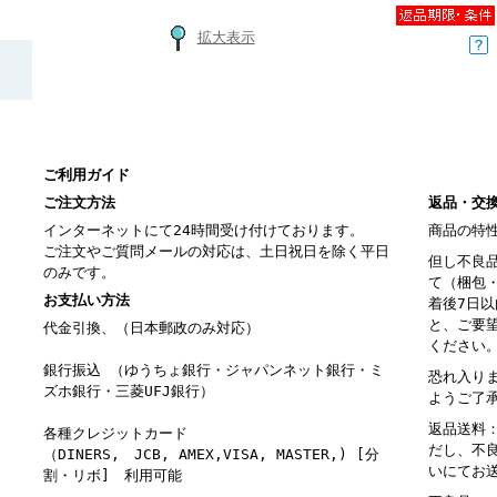
拡大表示
ご利用ガイド
ご注文方法
返品・交
インターネットにて24時間受け付けております。
商品の特
ご注文やご質問メールの対応は、土日祝日を除く平日
但し不良
のみです。
て（梱包
お支払い方法
着後7日
と、ご要
代金引換、（日本郵政のみ対応）
ください
銀行振込 （ゆうちょ銀行・ジャパンネット銀行・ミ
恐れ入り
ズホ銀行・三菱UFJ銀行）
ようご了
返品送料
各種クレジットカード
だし、不
（DINERS, JCB, AMEX,VISA, MASTER,) [分
いにてお
割・リボ] 利用可能