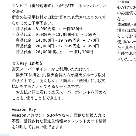
不良品：
コンビニ（番号端末式）・銀行ATM ネットバンキン
心がけて
グ決済
のみ無償
所定の決済手数料が自動計算され表示されますのであ
なし。 
らかじめご了承下さい。
遠慮願い
・商品代金 8,999円迄 → 一律330円
場合には
・商品代金 9,000円～13,999円迄 → 550円
りしてお
・商品代金 14,000円～19,999円迄 → 770円
使用のハ
・商品代金 20,000円～27,999円迄 → 990円
た不具合
・商品代金 28,000円以上 → 一律1,100円
可能であ
メいたし
楽天Pay ID決済
楽天スーパーポイントがご利用いただけます。
・楽天ID決済とは,楽天会員の方が楽天グループ以外
のサイトでも「あんしん」「簡単」「便利」に,お支
払いをすることができるサービスです。
・お支払い額に応じて楽天スーパーポイントを貯める
ことも,使うこともできます。
Amazon Pay
Amazonアカウントをお持ちなら、面倒な情報入力は
不要。登録された配送先情報やクレジットカード情報
を利用してお買い物できます。