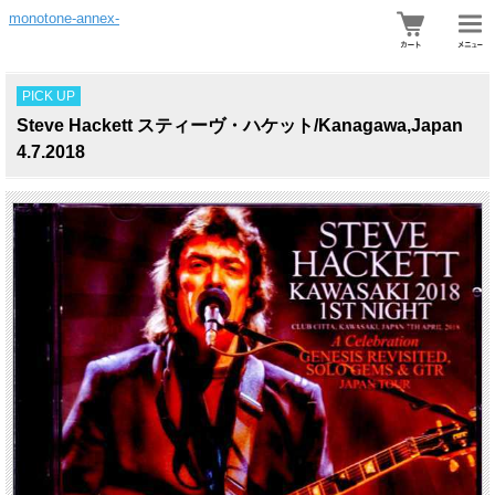
monotone-annex-
PICK UP
Steve Hackett スティーヴ・ハケット/Kanagawa,Japan
4.7.2018