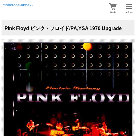
monotone-annex-
Pink Floyd ピンク・フロイド/PA,YSA 1970 Upgrade