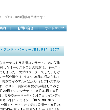
ーズCD・DVD通販専門店です！
案内
｜
お問い合せ
｜
サイトマップ
イク・アンド・パーマー/MI,USA 1977
貴重なオーケストラ共演コンサート。その傑作
に端を発したオーケストラとの共演は、キース・
えてしまった一大プロジェクトでした。しか
アーの一部公演だけでした。本作に収められて
」。共演ライヴアルバムというとプレスアル
ずはオーケストラ共演の全貌から確認してみま
５月29日：シンシナティ・５月31日＋６月
日：ミルウォーキー*・６月７日：インディ
12日：デモイン 『DES MOINES
３公演）* ートリオで約30公演ー・８月26
オで約45公演（オケ共演なし）ー（*印は音