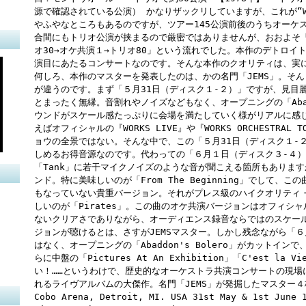
源で確認されている公演） かなりザックリしていますが、これが“WO
やふやなところもあるのですが、ツアー145公演前後のうちオーケ
合間にもトリオ公演が挟まるので厳密ではありませんが、おおよそ「オ
オ30→オケ共演１→トリオ80」という流れでした。本作のデトロイ
演目にあたるコンサートなのです。そんな本作のクオリティは、実
何しろ、本作のマスターを発表したのは、かの名門「JEMS」。そ
が違うのです。まず「５月31日（ディスク１-２）」ですが、見目
とまったく無縁。音割れやノイズなどもなく、オープニングの「Abadd
ウンドがスケール感たっぷりに会場を満たしていく様がリアルに感
えばオフィシャルの『WORKS LIVE』や『WORKS ORCHESTRA
ョウの全景ではない。そんな中で、この「５月31日（ディスク１-２
しめるお得音源なのです。代わっての「６月１日（ディスク３-４）」も
「Tank」に若干マイクノイズのような音が聞こえる箇所もありま
ンド。特に美味しいのが「From The Beginning」でして
もなっていない貴重バージョン。それがプレス級のハイクオリティ
しいのが「Pirates」。この曲のオケ共演バージョンはオフィシ
ないクリアさでありながら、オーディエンス録音ならではのスケー
ジョンが聴けるとは、さすがJEMSマスター。しかし残念ながら「
はなく、オープニングの「Abaddon's Bolero」がカットイン
らに中盤の「Pictures At An Exhibition」「C'est 
い！……というわけで、歴史的なオーケストラ共演コンサートの現場
れるライヴアルバムの大傑作。名門「JEMS」が発掘したマスター
Cobo Arena, Detroit, MI. USA 31st May & 1st June 