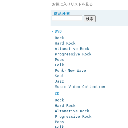
お気に入りリストを見る
商品検索
DVD
Rock
Hard Rock
Altanative Rock
Progressive Rock
Pops
Folk
Punk・New Wave
Soul
Jazz
Music Video Collection
CD
Rock
Hard Rock
Altanative Rock
Progressive Rock
Pops
Folk