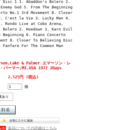
7 Disc 1 1. Abaddon's Bolero 2.
 Enemy God 5. From The Beginning
erto No.1 3rd Movement 8. Closer
2. C'est la Vie 3. Lucky Man 4.
l. Rondo Live at Cobo Arena,
s Bolero 2. Hoedown 3. Karn Evil
e Beginning 6. Piano Concerto
ment 8. Closer To Believing Disc
. Fanfare For The Common Man
erson,Lake & Palmer エマーソン・レ
ーマー/MI,USA 1977 2Days
2,525円 (税込)
個
庫あり
返品についての詳細はこちら