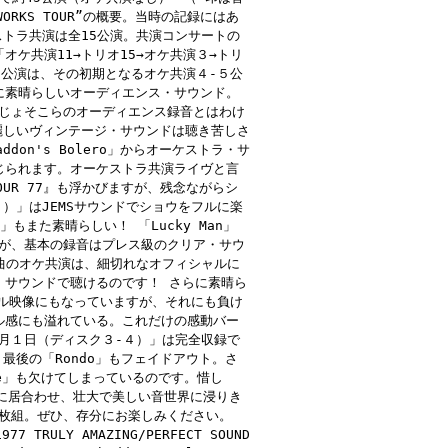
RKS TOUR”の概要。当時の記録にはあ
ストラ共演は全15公演。共演コンサートの
ケ共演11→トリオ15→オケ共演３→トリ
ト公演は、その初期となるオケ共演４-５公
に素晴らしいオーディエンス・サウンド。
んじょそこらのオーディエンス録音とはわけ
麗しいヴィンテージ・サウンドは聴き苦しさ
on's Bolero」からオーケストラ・サ
じられます。オーケストラ共演ライヴと言
L TOUR 77』も浮かびますが、残念ながらシ
）」はJEMSサウンドでショウをフルに楽
また素晴らしい！ 「Lucky Man」
すが、基本の録音はプレス級のクリア・サウ
、この曲のオケ共演は、細切れなオフィシャルに
・サウンドで聴けるのです！ さらに素晴ら
ャル映像にもなっていますが、それにも負け
ル感にも溢れている。これだけの感動バー
６月１日（ディスク３-４）」は完全収録で
で、最後の「Rondo」もフェイドアウト。さ
la Vie」も欠けてしまっているのです。惜し
に居合わせ、壮大で美しい音世界に浸りき
４枚組。ぜひ、存分にお楽しみください。
1977 TRULY AMAZING/PERFECT SOUND