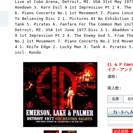
Live at Cobo Arena, Detroit, MI. USA 31st May 197
Hoedown 3. Karn Evil 9 1st Impression Pt 2 4. The
6. Piano Concerto No.1 1st Movement 7. Piano Conc
To Believing Disc 2 1. Pictures At An Exhibition 
Tank 5. Pirates 6. Fanfare For The Common Man inc
Detroit, MI. USA 1st June 1977 Disc 3 1. Abaddon'
9 1st Impression Pt 2 4. The Enemy God 5. From Th
No.1 1st Movement 7. Piano Concerto No.1 3rd Move
4 1. Knife Edge 2. Lucky Man 3. Tank 4. Pirates 5
incl. Rondo
EL & P Em
イク・アンド・パ
価格:
購入数:
在庫
在