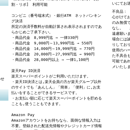
いにてお
割・リボ] 利用可能
不良品：
コンビニ（番号端末式）・銀行ATM ネットバンキン
心がけて
グ決済
のみ無償
所定の決済手数料が自動計算され表示されますのであ
なし。 
らかじめご了承下さい。
遠慮願い
・商品代金 8,999円迄 → 一律330円
場合には
・商品代金 9,000円～13,999円迄 → 550円
りしてお
・商品代金 14,000円～19,999円迄 → 770円
使用のハ
・商品代金 20,000円～27,999円迄 → 990円
た不具合
・商品代金 28,000円以上 → 一律1,100円
可能であ
メいたし
楽天Pay ID決済
楽天スーパーポイントがご利用いただけます。
わせ
・楽天ID決済とは,楽天会員の方が楽天グループ以外
のサイトでも「あんしん」「簡単」「便利」に,お支
払いをすることができるサービスです。
・お支払い額に応じて楽天スーパーポイントを貯める
ことも,使うこともできます。
Amazon Pay
Amazonアカウントをお持ちなら、面倒な情報入力は
不要。登録された配送先情報やクレジットカード情報