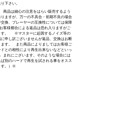
送り下さい。
 商品は細心の注意をはらい販売するよう
おりますが、万一の不具合・初期不良の場合
で交換、プレーヤーの互換性については保障
お客様都合による返品は恐れ入りますがご
ます。 ※マスターに起因するノイズ等の
誠に申し訳ございませんが返品、交換はお断
ります。 また商品によりましてはお客様ご
ードとの相性により再生出来ないなどといっ
も まれにございます。そのような場合には
れば別のハードで再生を試される事をオスス
ます。）※