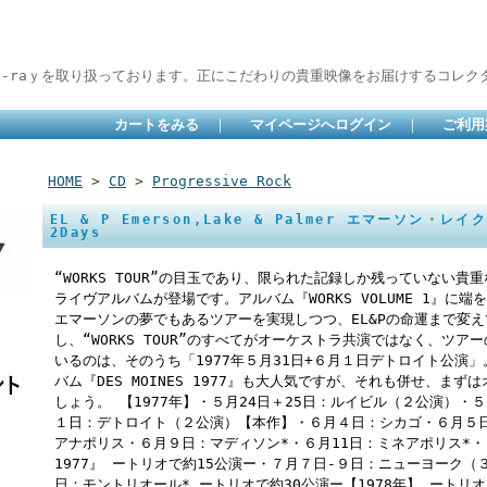
lu-raｙを取り扱っております。正にこだわりの貴重映像をお届けするコレクタ
カートをみる
｜
マイページへログイン
｜
ご利用
HOME
>
CD
>
Progressive Rock
EL & P Emerson,Lake & Palmer エマーソン・レ
2Days
“WORKS TOUR”の目玉であり、限られた記録しか残っていない
ライヴアルバムが登場です。アルバム『WORKS VOLUME 1』
エマーソンの夢でもあるツアーを実現しつつ、EL&Pの命運まで変
し、“WORKS TOUR”のすべてがオーケストラ共演ではなく、ツ
いるのは、そのうち「1977年５月31日+６月１日デトロイト公演
バム『DES MOINES 1977』も大人気ですが、それも併せ、ま
しょう。 【1977年】・５月24日＋25日：ルイビル（２公演）・
１日：デトロイト（２公演）【本作】・６月４日：シカゴ・６月５
アナポリス・６月９日：マディソン*・６月11日：ミネアポリス*・６月
1977』 ートリオで約15公演ー・７月７日-９日：ニューヨーク（
日：モントリオール* ートリオで約30公演ー【1978年】 ートリ