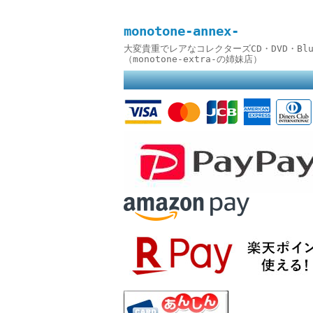
monotone-annex-
大変貴重でレアなコレクターズCD・DVD・B
（monotone-extra-の姉妹店）