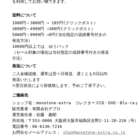
を利用してお買い物できます。
送料について
1080円～3880円 → 185円(クリックポスト）
3890円～4999円 →360円(クリックポスト）
5000円～9999円 →0円(当社指定の追跡番号付きの
発送方法）
10000円以上では ゆうパック
（セール対象の場合は当社指定の追跡番号付きの発送
方法）
発送について
ご入金確認後、通常は翌々日発送、遅くとも5日以内
発送いたします
※受注状況により前後致します。予めご了承下さい。
ご連絡先
ショップ名：monotone-extra コレクターズCD・DVD・Blu-r
販売業者：有限会社デプロ
運営責任者：佐藤 義昭
所在地：〒553-0006 大阪府大阪市福島区吉野2-11-20-226（号）
電話番号：06-6136-7216
お問合せメールアドレス：
shop@monotone-extra.co.jp