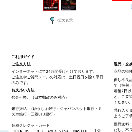
拡大表示
ご利用ガイド
ご注文方法
返品・交
インターネットにて24時間受け付けております。
商品の特
ご注文やご質問メールの対応は、土日祝日を除く平日
但し不良
のみです。
て（梱包
お支払い方法
着後7日
と、ご要
代金引換、（日本郵政のみ対応）
ください
銀行振込 （ゆうちょ銀行・ジャパンネット銀行・ミ
恐れ入り
ズホ銀行・三菱UFJ銀行）
ようご了
返品送料
各種クレジットカード
だし、不
（DINERS, JCB, AMEX,VISA, MASTER,) [分