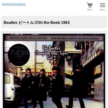
monotone-annex-
Beatles ビートルズ/At the Beeb 1963