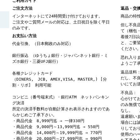
ご利用ガイド
ご注文方法
返品・交
インターネットにて24時間受け付けております。
商品の特
ご注文やご質問メールの対応は、土日祝日を除く平日
但し不良
のみです。
て（梱包
お支払い方法
着後7日
と、ご要
代金引換、（日本郵政のみ対応）
ください
銀行振込 （ゆうちょ銀行・ジャパンネット銀行・ミ
恐れ入り
ズホ銀行・三菱UFJ銀行）
ようご了
返品送料
各種クレジットカード
だし、不
（DINERS, JCB, AMEX,VISA, MASTER,) [分
いにてお
割・リボ] 利用可能
不良品：
コンビニ（番号端末式）・銀行ATM ネットバンキン
心がけて
グ決済
のみ無償
所定の決済手数料が自動計算され表示されますのであ
なし。 
らかじめご了承下さい。
遠慮願い
・商品代金 8,999円迄 → 一律330円
場合には
・商品代金 9,000円～13,999円迄 → 550円
りしてお
・商品代金 14,000円～19,999円迄 → 770円
使用のハ
・商品代金 20,000円～27,999円迄 → 990円