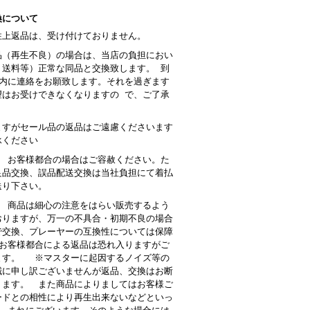
換について
性上返品は、受け付けておりません。
品（再生不良）の場合は、当店の負担におい
・送料等）正常な同品と交換致します。 到
以内に連絡をお願致します。それを過ぎます
望はお受けできなくなりますの で、ご了承
。
ますがセール品の返品はご遠慮くださいます
承ください
： お客様都合の場合はご容赦ください。た
良品交換、誤品配送交換は当社負担にて着払
送り下さい。
 商品は細心の注意をはらい販売するよう
おりますが、万一の不具合・初期不良の場合
で交換、プレーヤーの互換性については保障
お客様都合による返品は恐れ入りますがご
ます。 ※マスターに起因するノイズ等の
誠に申し訳ございませんが返品、交換はお断
ります。 また商品によりましてはお客様ご
ードとの相性により再生出来ないなどといっ