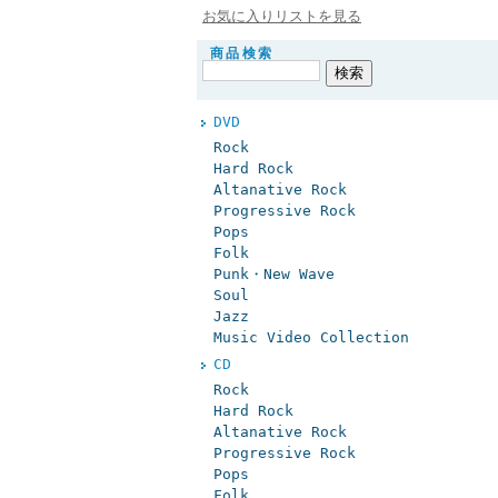
お気に入りリストを見る
商品検索
DVD
Rock
Hard Rock
Altanative Rock
Progressive Rock
Pops
Folk
Punk・New Wave
Soul
Jazz
Music Video Collection
CD
Rock
Hard Rock
Altanative Rock
Progressive Rock
Pops
Folk