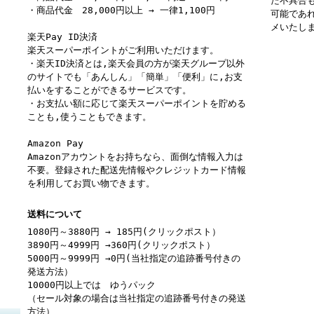
た不具合
・商品代金 28,000円以上 → 一律1,100円
可能であ
メいたし
楽天Pay ID決済
楽天スーパーポイントがご利用いただけます。
・楽天ID決済とは,楽天会員の方が楽天グループ以外
のサイトでも「あんしん」「簡単」「便利」に,お支
払いをすることができるサービスです。
・お支払い額に応じて楽天スーパーポイントを貯める
ことも,使うこともできます。
Amazon Pay
Amazonアカウントをお持ちなら、面倒な情報入力は
不要。登録された配送先情報やクレジットカード情報
を利用してお買い物できます。
送料について
1080円～3880円 → 185円(クリックポスト）
3890円～4999円 →360円(クリックポスト）
5000円～9999円 →0円(当社指定の追跡番号付きの
発送方法）
10000円以上では ゆうパック
（セール対象の場合は当社指定の追跡番号付きの発送
方法）