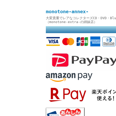
monotone-annex-
大変貴重でレアなコレクターズCD・DVD・B
（monotone-extra-の姉妹店）