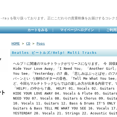
lu-raｙを取り扱っております。正にこだわりの貴重映像をお届けするコレクタ
カートをみる
｜
マイページへログイン
｜
ご利用
HOME
>
CD
>
Pops
Beatles ビートルズ/Help! Multi Tracks
ヘルプ！に関連のマルチトラックがリリースになります。 今 回収録は「H
Hide Your Love Away」「I Need You」 「Another Girl
You See」「Yesterday」の7 曲。「悲しみはぶっとばせ」のフ
パ～ンとい う独特のギターの音色、「Tell Me What You 
ど、今回もマルチトラックならではの楽しみ方が出来る内容です。マ
「HELP!」の中から７曲。 HELP! 01. Vocals 02. Guitars 03
HIDE YOUR LOVE AWAY 04. Vocals & Flute 05. Guitar
NEED YOU 07. Vocals 08. Guitars & Chorus 09. Guit
10. Vocals 11. Guitars 12. Bass & Drums IT'S ONLY
Guitars & Bass TELL ME WHAT YOU SEE 16. Vocals 17
YESTERDAY 20. Vocals 21. Strings 22. Acoustic Gui