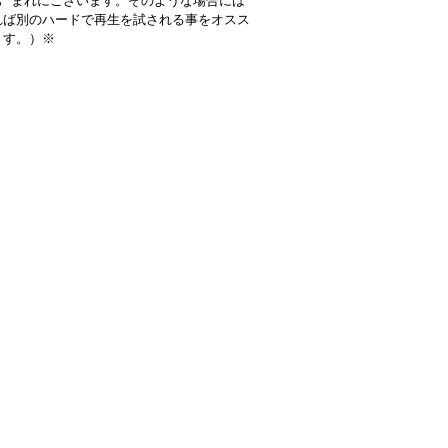
も まれにございます。そのような場合には
れば別のハードで再生を試される事をオスス
ます。）※