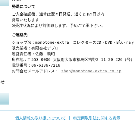
発送について
ご入金確認後、通常は翌々日発送、遅くとも5日以内
発送いたします
※受注状況により前後致します。予めご了承下さい。
ご連絡先
ショップ名：monotone-extra コレクターズCD・DVD・Blu-r
販売業者：有限会社デプロ
運営責任者：佐藤 義昭
所在地：〒553-0006 大阪府大阪市福島区吉野2-11-20-226（号）
電話番号：06-6136-7216
お問合せメールアドレス：
shop@monotone-extra.co.jp
わせ
個人情報の取り扱いについて
|
特定商取引法に関する表示