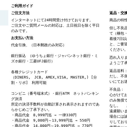
ご利用ガイド
ご注文方法
返品・交
インターネットにて24時間受け付けております。
商品の特
ご注文やご質問メールの対応は、土日祝日を除く平日
但し不良
のみです。
て（梱包
お支払い方法
着後7日
と、ご要
代金引換、（日本郵政のみ対応）
ください
銀行振込 （ゆうちょ銀行・ジャパンネット銀行・ミ
恐れ入り
ズホ銀行・三菱UFJ銀行）
ようご了
返品送料
各種クレジットカード
だし、不
（DINERS, JCB, AMEX,VISA, MASTER,) [分
いにてお
割・リボ] 利用可能
不良品：
コンビニ（番号端末式）・銀行ATM ネットバンキン
心がけて
グ決済
のみ無償
所定の決済手数料が自動計算され表示されますのであ
なし。 
らかじめご了承下さい。
遠慮願い
・商品代金 8,999円迄 → 一律330円
場合には
・商品代金 9,000円～13,999円迄 → 550円
りしてお
・商品代金 14,000円～19,999円迄 → 770円