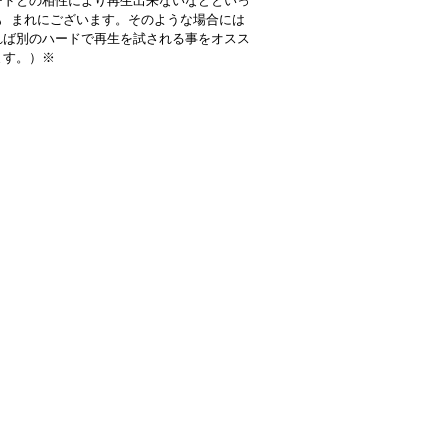
ードとの相性により再生出来ないなどといっ
も まれにございます。そのような場合には
れば別のハードで再生を試される事をオスス
ます。）※