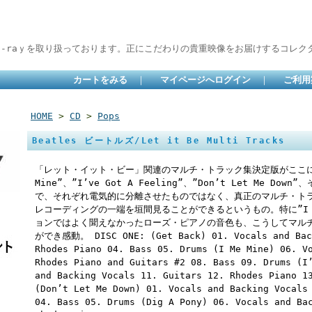
lu-raｙを取り扱っております。正にこだわりの貴重映像をお届けするコレクタ
カートをみる
｜
マイページへログイン
｜
ご利用
HOME
>
CD
>
Pops
Beatles ビートルズ/Let it Be Multi Tracks
「レット・イット・ビー」関連のマルチ・トラック集決定版がここに。本タ
Mine”、”I’ve Got A Feeling”、”Don’t Let Me Dow
で、それぞれ電気的に分離させたものではなく、真正のマルチ・ト
レコーディングの一端を垣間見ることができるというもの。特に”I M
ョンではよく聞えなかったローズ・ピアノの音色も、こうしてマル
ができ感動。 DISC ONE: (Get Back) 01. Vocals and Back
Rhodes Piano 04. Bass 05. Drums (I Me Mine) 06. V
Rhodes Piano and Guitars #2 08. Bass 09. Drums (I
and Backing Vocals 11. Guitars 12. Rhodes Piano 1
(Don’t Let Me Down) 01. Vocals and Backing Vocals
04. Bass 05. Drums (Dig A Pony) 06. Vocals and Ba