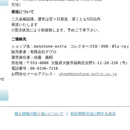
方法）
発送について
ご入金確認後、通常は翌々日発送、遅くとも5日以内
発送いたします
※受注状況により前後致します。予めご了承下さい。
ご連絡先
ショップ名：monotone-extra コレクターズCD・DVD・Blu-r
販売業者：有限会社デプロ
運営責任者：佐藤 義昭
所在地：〒553-0006 大阪府大阪市福島区吉野2-11-20-226（号）
電話番号：06-6136-7216
お問合せメールアドレス：
shop@monotone-extra.co.jp
わせ
個人情報の取り扱いについて
|
特定商取引法に関する表示