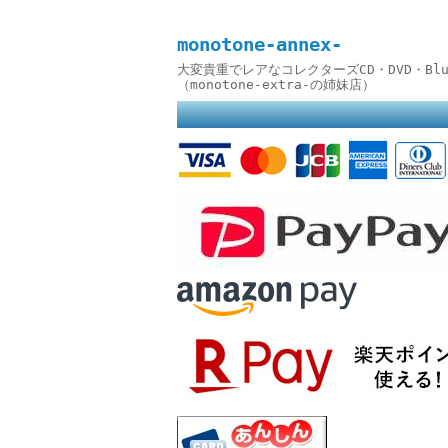
monotone-annex-
大変貴重でレアなコレクターズCD・DVD・B
（monotone-extra-の姉妹店）