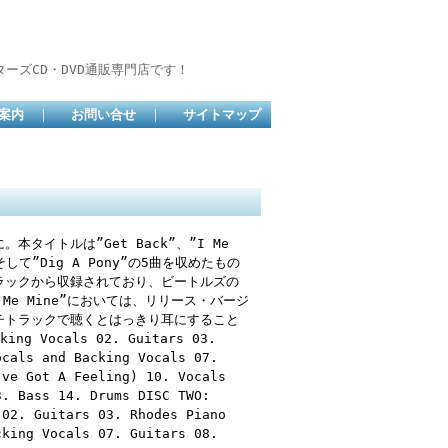
ーズCD・DVD通販専門店です！
案内
｜
お問い合せ
｜
サイトマップ
イトルは”Get Back”、”I Me
n”、そして”Dig A Pony”の5曲を収めたもの
ラックから収録されており、ビートルズの
e Mine”においては、リリース・バージ
チトラックで聴くとはっきり耳にすること
ing Vocals 02. Guitars 03.
ocals and Backing Vocals 07.
’ve Got A Feeling) 10. Vocals
3. Bass 14. Drums DISC TWO:
 02. Guitars 03. Rhodes Piano
cking Vocals 07. Guitars 08.