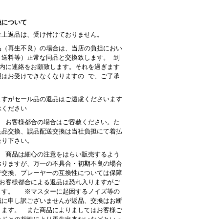
換について
性上返品は、受け付けておりません。
品（再生不良）の場合は、当店の負担におい
・送料等）正常な同品と交換致します。 到
以内に連絡をお願致します。それを過ぎます
望はお受けできなくなりますの で、ご了承
。
ますがセール品の返品はご遠慮くださいます
承ください
： お客様都合の場合はご容赦ください。た
良品交換、誤品配送交換は当社負担にて着払
送り下さい。
 商品は細心の注意をはらい販売するよう
おりますが、万一の不具合・初期不良の場合
で交換、プレーヤーの互換性については保障
お客様都合による返品は恐れ入りますがご
ます。 ※マスターに起因するノイズ等の
誠に申し訳ございませんが返品、交換はお断
ります。 また商品によりましてはお客様ご