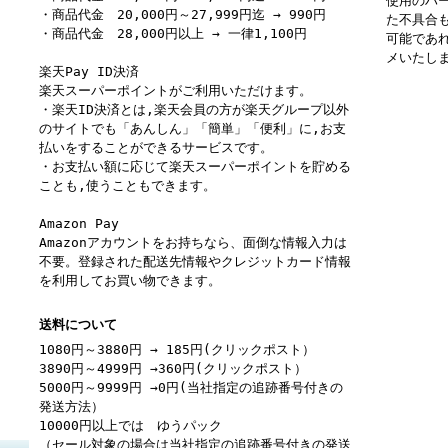
使用のハ
・商品代金 20,000円～27,999円迄 → 990円
た不具合
・商品代金 28,000円以上 → 一律1,100円
可能であ
メいたし
楽天Pay ID決済
楽天スーパーポイントがご利用いただけます。
・楽天ID決済とは,楽天会員の方が楽天グループ以外
のサイトでも「あんしん」「簡単」「便利」に,お支
払いをすることができるサービスです。
・お支払い額に応じて楽天スーパーポイントを貯める
ことも,使うこともできます。
Amazon Pay
Amazonアカウントをお持ちなら、面倒な情報入力は
不要。登録された配送先情報やクレジットカード情報
を利用してお買い物できます。
送料について
1080円～3880円 → 185円(クリックポスト）
3890円～4999円 →360円(クリックポスト）
5000円～9999円 →0円(当社指定の追跡番号付きの
発送方法）
10000円以上では ゆうパック
（セール対象の場合は当社指定の追跡番号付きの発送