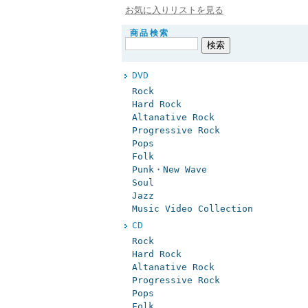
お気に入りリストを見る
商品検索
DVD
Rock
Hard Rock
Altanative Rock
Progressive Rock
Pops
Folk
Punk・New Wave
Soul
Jazz
Music Video Collection
CD
Rock
Hard Rock
Altanative Rock
Progressive Rock
Pops
Folk