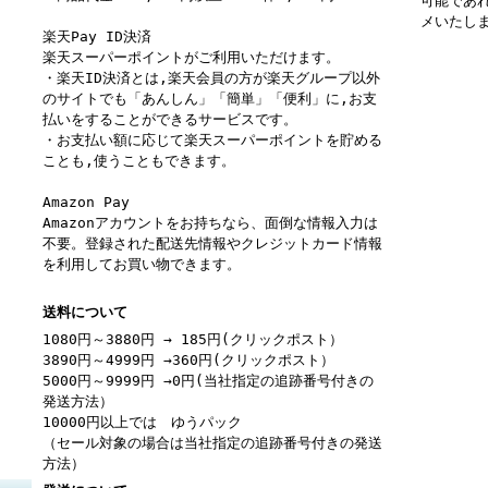
可能であ
メいたし
楽天Pay ID決済
楽天スーパーポイントがご利用いただけます。
・楽天ID決済とは,楽天会員の方が楽天グループ以外
のサイトでも「あんしん」「簡単」「便利」に,お支
払いをすることができるサービスです。
・お支払い額に応じて楽天スーパーポイントを貯める
ことも,使うこともできます。
Amazon Pay
Amazonアカウントをお持ちなら、面倒な情報入力は
不要。登録された配送先情報やクレジットカード情報
を利用してお買い物できます。
送料について
1080円～3880円 → 185円(クリックポスト）
3890円～4999円 →360円(クリックポスト）
5000円～9999円 →0円(当社指定の追跡番号付きの
発送方法）
10000円以上では ゆうパック
（セール対象の場合は当社指定の追跡番号付きの発送
方法）