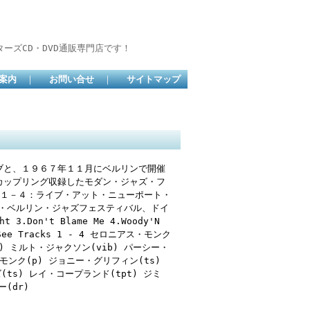
ーズCD・DVD通販専門店です！
案内
｜
お問い合せ
｜
サイトマップ
7
ブと、１９６７年１１月にベルリンで開催
カップリング収録したモダン・ジャズ・フ
 １－４：ライブ・アット・ニューポート・
ット・ベルリン・ジャズフェスティバル、ドイ
ht 3.Don't Blame Me 4.Woody'N
We See Tracks 1 - 4 セロニアス・モンク
s) ミルト・ジャクソン(vib) パーシー・
ス・モンク(p) ジョニー・グリフィン(ts)
(ts) レイ・コープランド(tpt) ジミ
(dr)