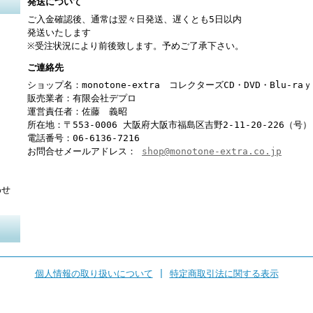
発送について
ご入金確認後、通常は翌々日発送、遅くとも5日以内
発送いたします
※受注状況により前後致します。予めご了承下さい。
ご連絡先
ショップ名：monotone-extra コレクターズCD・DVD・Blu-r
販売業者：有限会社デプロ
運営責任者：佐藤 義昭
所在地：〒553-0006 大阪府大阪市福島区吉野2-11-20-226（号）
電話番号：06-6136-7216
お問合せメールアドレス：
shop@monotone-extra.co.jp
わせ
個人情報の取り扱いについて
|
特定商取引法に関する表示