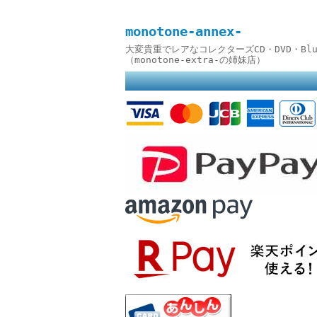
monotone-annex-
大変貴重でレアなコレクターズCD・DVD・B
（monotone-extra-の姉妹店）