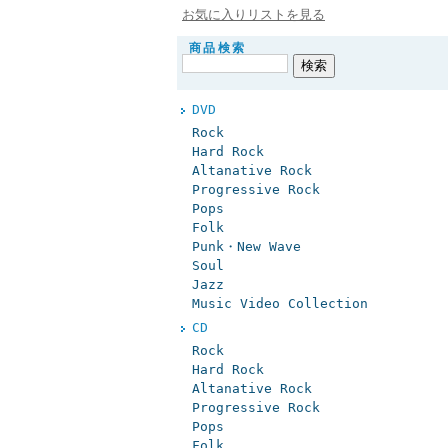
お気に入りリストを見る
商品検索
DVD
Rock
Hard Rock
Altanative Rock
Progressive Rock
Pops
Folk
Punk・New Wave
Soul
Jazz
Music Video Collection
CD
Rock
Hard Rock
Altanative Rock
Progressive Rock
Pops
Folk