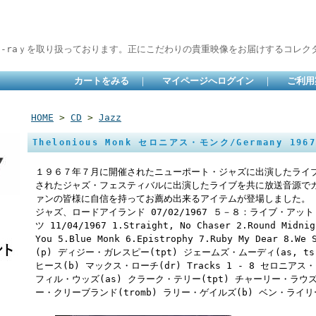
lu-raｙを取り扱っております。正にこだわりの貴重映像をお届けするコレクタ
カートをみる
｜
マイページへログイン
｜
ご利用
HOME
>
CD
>
Jazz
Thelonious Monk セロニアス・モンク/Germany 196
１９６７年７月に開催されたニューポート・ジャズに出演したライ
されたジャズ・フェスティバルに出演したライブを共に放送音源で
ァンの皆様に自信を持ってお薦め出来るアイテムが登場しました。
ジャズ、ロードアイランド 07/02/1967 ５－８：ライブ・ア
ツ 11/04/1967 1.Straight, No Chaser 2.Round Midnig
You 5.Blue Monk 6.Epistrophy 7.Ruby My Dear 8.
(p) ディジー・ガレスピー(tpt) ジェームズ・ムーディ(as, t
ヒース(b) マックス・ローチ(dr) Tracks 1 - 8 セロニア
フィル・ウッズ(as) クラーク・テリー(tpt) チャーリー・ラウズ
ー・クリーブランド(tromb) ラリー・ゲイルズ(b) ベン・ライリー