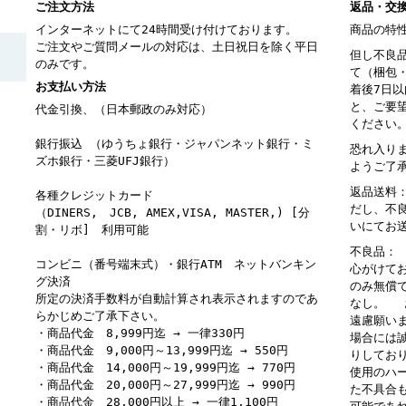
ご注文方法
返品・交
インターネットにて24時間受け付けております。
商品の特
ご注文やご質問メールの対応は、土日祝日を除く平日
但し不良
のみです。
て（梱包
お支払い方法
着後7日
と、ご要
代金引換、（日本郵政のみ対応）
ください
銀行振込 （ゆうちょ銀行・ジャパンネット銀行・ミ
恐れ入り
ズホ銀行・三菱UFJ銀行）
ようご了
返品送料
各種クレジットカード
だし、不
（DINERS, JCB, AMEX,VISA, MASTER,) [分
いにてお
割・リボ] 利用可能
不良品：
コンビニ（番号端末式）・銀行ATM ネットバンキン
心がけて
グ決済
のみ無償
所定の決済手数料が自動計算され表示されますのであ
なし。 
らかじめご了承下さい。
遠慮願い
・商品代金 8,999円迄 → 一律330円
場合には
・商品代金 9,000円～13,999円迄 → 550円
りしてお
・商品代金 14,000円～19,999円迄 → 770円
使用のハ
・商品代金 20,000円～27,999円迄 → 990円
た不具合
・商品代金 28,000円以上 → 一律1,100円