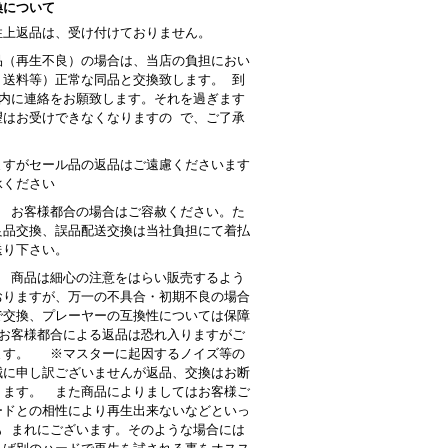
換について
性上返品は、受け付けておりません。
品（再生不良）の場合は、当店の負担におい
・送料等）正常な同品と交換致します。 到
以内に連絡をお願致します。それを過ぎます
望はお受けできなくなりますの で、ご了承
。
ますがセール品の返品はご遠慮くださいます
承ください
： お客様都合の場合はご容赦ください。た
良品交換、誤品配送交換は当社負担にて着払
送り下さい。
 商品は細心の注意をはらい販売するよう
おりますが、万一の不具合・初期不良の場合
で交換、プレーヤーの互換性については保障
お客様都合による返品は恐れ入りますがご
ます。 ※マスターに起因するノイズ等の
誠に申し訳ございませんが返品、交換はお断
ります。 また商品によりましてはお客様ご
ードとの相性により再生出来ないなどといっ
も まれにございます。そのような場合には