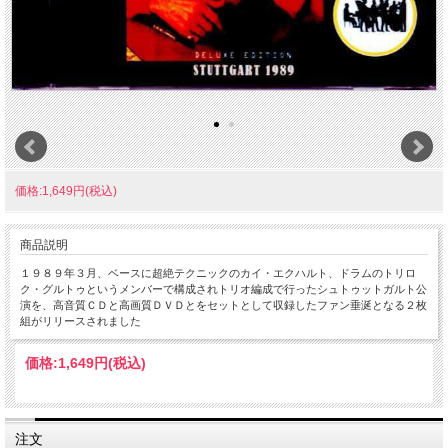
価格:1,649円(税込)
商品説明
１９８９年３月、ベースに超絶テクニックのカイ・エクハルト、ドラムのトリロ
ク・グルトゥというメンバーで構成されトリオ編成で行ったシュトゥットガルト公
演を、高音質ＣＤと高画質ＤＶＤとをセットとして収録したファン垂涎となる２枚
組がリリースされました
価格:
1,649円
(税込)
注文