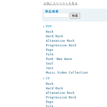
お気に入りリストを見る
商品検索
DVD
Rock
Hard Rock
Altanative Rock
Progressive Rock
Pops
Folk
Punk・New Wave
Soul
Jazz
Music Video Collection
CD
Rock
Hard Rock
Altanative Rock
Progressive Rock
Pops
Folk