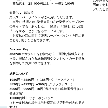
た不具合
・商品代金 28,000円以上 → 一律1,100円
可能であ
メいたし
楽天Pay ID決済
楽天スーパーポイントがご利用いただけます。
・楽天ID決済とは,楽天会員の方が楽天グループ以外
のサイトでも「あんしん」「簡単」「便利」に,お支
払いをすることができるサービスです。
・お支払い額に応じて楽天スーパーポイントを貯める
ことも,使うこともできます。
Amazon Pay
Amazonアカウントをお持ちなら、面倒な情報入力は
不要。登録された配送先情報やクレジットカード情報
を利用してお買い物できます。
送料について
1080円～3880円 → 185円(クリックポスト）
3890円～4999円 →360円(クリックポスト）
5000円～9999円 →0円(当社指定の追跡番号付きの
発送方法）
10000円以上では ゆうパック
（セール対象の場合は当社指定の追跡番号付きの発送
方法）