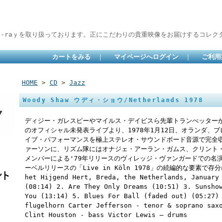
lu-raｙを取り扱っております。正にこだわりの貴重映像をお届けするコレクタ
カートをみる
｜
マイページへログイン
｜
ご利用
HOME
>
CD
>
Jazz
Woody Shaw ウディ・ショウ/Netherlands 1978
ディジー・ガレスピーやマイルス・デイビスら先輩トランぺッター
のオフィシャル未発表ライブより、1978年1月12日、オランダ、ブレダのC
イブ・パフォーマンスを極上ステレオ・サウンドボード音源で完全
ァーソンに、リズム隊にはオナジェ・アーラン・ガムス、クリント
メンバーによる'79年リリースのヴィレッジ・ヴァンガードでの名演ライ
ーベルリリースの「Live in Köln 1978」の続編的な要素で存分
het Hijgend Hert, Breda, the Netherlands, January
(08:14) 2. Are They Only Dreams (10:51) 3. Sunsho
You (13:14) 5. Blues For Ball (faded out) (05:27)
flugelhorn Carter Jefferson - tenor & soprano sax
Clint Houston - bass Victor Lewis – drums