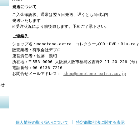
発送について
ご入金確認後、通常は翌々日発送、遅くとも5日以内
発送いたします
※受注状況により前後致します。予めご了承下さい。
ご連絡先
ショップ名：monotone-extra コレクターズCD・DVD・Blu-r
販売業者：有限会社デプロ
運営責任者：佐藤 義昭
所在地：〒553-0006 大阪府大阪市福島区吉野2-11-20-226（号）
電話番号：06-6136-7216
お問合せメールアドレス：
shop@monotone-extra.co.jp
わせ
個人情報の取り扱いについて
|
特定商取引法に関する表示