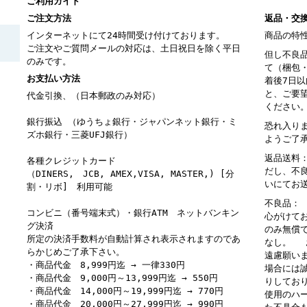
ご利用ガイド
ご注文方法
返品・交
インターネットにて24時間受け付けております。
商品の特
ご注文やご質問メールの対応は、土日祝日を除く平日
但し不良
のみです。
て（梱包
お支払い方法
着後7日
と、ご要
代金引換、（日本郵政のみ対応）
ください
銀行振込 （ゆうちょ銀行・ジャパンネット銀行・ミ
恐れ入り
ズホ銀行・三菱UFJ銀行）
ようご了
返品送料
各種クレジットカード
だし、不
（DINERS, JCB, AMEX,VISA, MASTER,) [分
いにてお
割・リボ] 利用可能
不良品：
コンビニ（番号端末式）・銀行ATM ネットバンキン
心がけて
グ決済
のみ無償
所定の決済手数料が自動計算され表示されますのであ
なし。 
らかじめご了承下さい。
遠慮願い
・商品代金 8,999円迄 → 一律330円
場合には
・商品代金 9,000円～13,999円迄 → 550円
りしてお
・商品代金 14,000円～19,999円迄 → 770円
使用のハ
・商品代金 20,000円～27,999円迄 → 990円