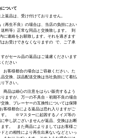
換について
性上返品は、受け付けておりません。
品（再生不良）の場合は、当店の負担におい
・送料等）正常な同品と交換致します。 到
以内に連絡をお願致します。それを過ぎます
望はお受けできなくなりますの で、ご了承
。
ますがセール品の返品はご遠慮くださいます
承ください
： お客様都合の場合はご容赦ください。た
良品交換、誤品配送交換は当社負担にて着払
送り下さい。
 商品は細心の注意をはらい販売するよう
おりますが、万一の不具合・初期不良の場合
で交換、プレーヤーの互換性については保障
お客様都合による返品は恐れ入りますがご
ます。 ※マスターに起因するノイズ等の
誠に申し訳ございませんが返品、交換はお断
ります。 また商品によりましてはお客様ご
ードとの相性により再生出来ないなどといっ