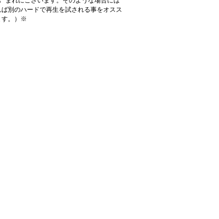
も まれにございます。そのような場合には
れば別のハードで再生を試される事をオスス
ます。）※