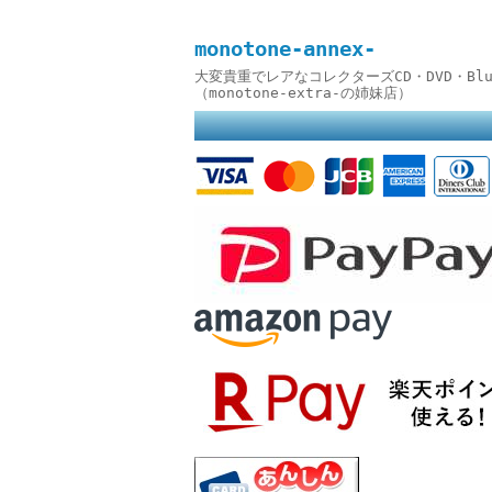
monotone-annex-
大変貴重でレアなコレクターズCD・DVD・B
（monotone-extra-の姉妹店）