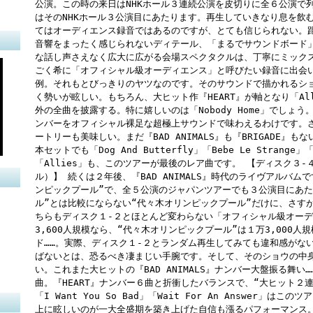
公演。この時の来日はNHKホール３連続公演を皮切りに全６公演で
はそのNHKホール３公演目にあたります。再生していきなり息を飲
てはオーディエンス録音ではあるのですが、とても信じられない。
音響をまったく感じられないディテール、「まるでサウンドボード
な話し声さえなく広大に広がる会場スペクタクルは、丁寧にミック
ごく希に「オフィシャル級オーディエンス」と呼びたい録音に出会
例。それもとびっきりのヤツなのです。そのサウンドで描かれるシ
く勢いが眩しい。もちろん、大ヒット作『HEART』が軸となり「All Eye
外の全曲を披露する。特に嬉しいのは「Nobody Home」でしょ
ンバーをオフィシャル裸足な超極上サウンドで味わえるわけです。
ートリーも美味しい。まだ『BAD ANIMALS』も『BRIGADE
本セットでも「Dog And Butterfly」「Bebe Le Strang
「Allies」も、このツアーが最後のレア曲です。 【ディスク３-
ル）】 続くは２年後、『BAD ANIMALS』時代のライヴアルバ
ンピックプール”で、全５公演のジャパンツアーでも３公演目にあたる
ル”とは比較にならない“代々木オリンピックプール”だけに、さす
ちらもディスク１-２とほとんど変わらない「オフィシャル級オーディ
3,600人規模なら、“代々木オリンピックプール”は１万3,000人
ド……。実際、ディスク１-２とランダム再生してみても違和感がな
ばないとは、恐るべき凄まじい手腕です。そして、そのショウの中身
い。これまた大ヒットの『BAD ANIMALS』ナンバー大盤振る舞
曲。『HEART』ナンバー６曲と折衝したバランスで、“大ヒット２
「I Want You So Bad」「Wait For An Answer
上に眩しいのが一大全盛期を築き上げた自信も漲るパフォーマンス