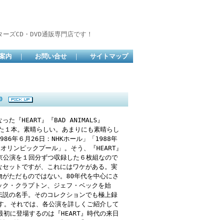
ーズCD・DVD通販専門店です！
案内
｜
お問い合せ
｜
サイトマップ
90
HEART』『BAD ANIMALS』
した１本。素晴らしい。あまりにも素晴らし
6年６月26日：NHKホール」「1988年
オリンピックプール」。そう、『HEART』
から東京公演を１回分ずつ収録した６枚組なので
なセットですが、これにはワケがある。実
がただものではない。80年代を中心にさ
ック・クラプトン、ジェフ・ベックを始
伝説の名手。そのコレクションでも極上録
す。それでは、各公演を詳しくご紹介して
最初に登場するのは『HEART』時代の来日