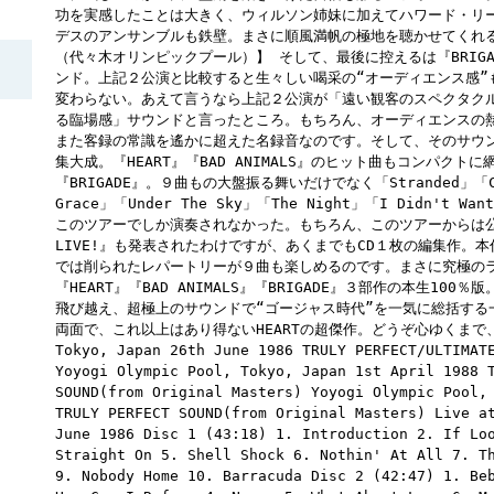
功を実感したことは大きく、ウィルソン姉妹に加えてハワード・リ
デスのアンサンブルも鉄壁。まさに順風満帆の極地を聴かせてくれるの
（代々木オリンピックプール）】 そして、最後に控えるは『BRIG
ンド。上記２公演と比較すると生々しい喝采の“オーディエンス感”
変わらない。あえて言うなら上記２公演が「遠い観客のスペクタク
る臨場感」サウンドと言ったところ。もちろん、オーディエンスの
また客録の常識を遙かに超えた名録音なのです。そして、そのサウ
集大成。『HEART』『BAD ANIMALS』のヒット曲もコンパクト
『BRIGADE』。９曲もの大盤振る舞いだけでなく「Stranded」「Call
Grace」「Under The Sky」「The Night」「I Didn't W
このツアーでしか演奏されなかった。もちろん、このツアーからは公式ライ
LIVE!』も発表されたわけですが、あくまでもCD１枚の編集作。
では削られたレパートリーが９曲も楽しめるのです。まさに究極の
『HEART』『BAD ANIMALS』『BRIGADE』３部作の本生1
飛び越え、超極上のサウンドで“ゴージャス時代”を一気に総括する
両面で、これ以上はあり得ないHEARTの超傑作。どうぞ心ゆくまで、徹
Tokyo, Japan 26th June 1986 TRULY PERFECT/ULTIMAT
Yoyogi Olympic Pool, Tokyo, Japan 1st April 1988 
SOUND(from Original Masters) Yoyogi Olympic Pool,
TRULY PERFECT SOUND(from Original Masters) Live a
June 1986 Disc 1 (43:18) 1. Introduction 2. If Lo
Straight On 5. Shell Shock 6. Nothin' At All 7. T
9. Nobody Home 10. Barracuda Disc 2 (42:47) 1. Be