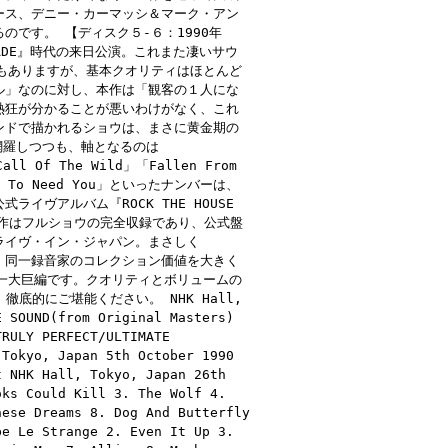
ース、デニー・カーマッシ＆マーク・アン
です。 【ディスク５-６：1990年
ADE』時代の来日公演。これまた凄いサウ
もありますが、基本クオリティはほとんど
ル」なのに対し、本作は「観客の１人にな
熱狂が分かることが悪いわけがなく、これ
ンドで描かれるショウは、まさに黄金期の
に網羅しつつも、軸となるのは
 Of The Wild」「Fallen From
ant To Need You」といったナンバーは、
ヴアルバム『ROCK THE HOUSE
本作はフルショウの完全収録であり、公式盤
ライヴ・イン・ジャパン。まさしく
00％版。同一録音家のコレクション価値を大きく
一大巨編です。クオリティとボリュームの
底的にご堪能ください。 NHK Hall,
E SOUND(from Original Masters)
TRULY PERFECT/ULTIMATE
 Tokyo, Japan 5th October 1990
t NHK Hall, Tokyo, Japan 26th
oks Could Kill 3. The Wolf 4.
hese Dreams 8. Dog And Butterfly
be Le Strange 2. Even It Up 3.