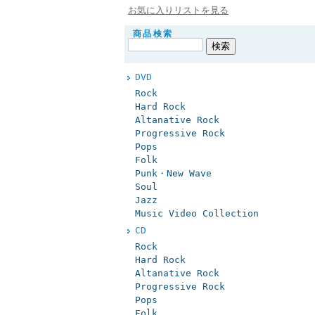
お気に入りリストを見る
商品検索
DVD
Rock
Hard Rock
Altanative Rock
Progressive Rock
Pops
Folk
Punk・New Wave
Soul
Jazz
Music Video Collection
CD
Rock
Hard Rock
Altanative Rock
Progressive Rock
Pops
Folk