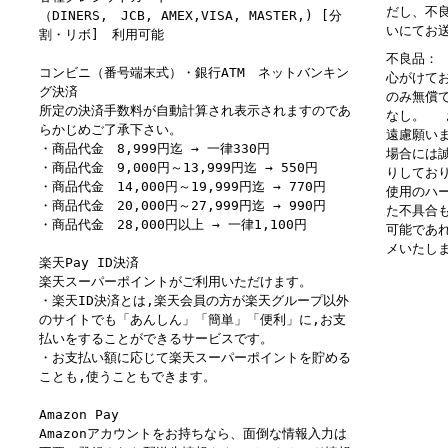
だし、不
（DINERS, JCB, AMEX,VISA, MASTER,) [分
いにてお
割・リボ] 利用可能
不良品：
コンビニ（番号端末式）・銀行ATM ネットバンキン
心がけて
グ決済
のみ無償
所定の決済手数料が自動計算され表示されますのであ
なし。 
らかじめご了承下さい。
遠慮願い
・商品代金 8,999円迄 → 一律330円
場合には
・商品代金 9,000円～13,999円迄 → 550円
りしてお
・商品代金 14,000円～19,999円迄 → 770円
使用のハ
・商品代金 20,000円～27,999円迄 → 990円
た不具合
・商品代金 28,000円以上 → 一律1,100円
可能であ
メいたし
楽天Pay ID決済
楽天スーパーポイントがご利用いただけます。
・楽天ID決済とは,楽天会員の方が楽天グループ以外
のサイトでも「あんしん」「簡単」「便利」に,お支
払いをすることができるサービスです。
・お支払い額に応じて楽天スーパーポイントを貯める
ことも,使うこともできます。
Amazon Pay
Amazonアカウントをお持ちなら、面倒な情報入力は