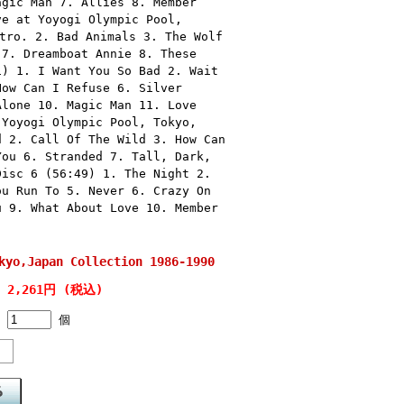
agic Man 7. Allies 8. Member
ve at Yoyogi Olympic Pool,
tro. 2. Bad Animals 3. The Wolf
 7. Dreamboat Annie 8. These
1) 1. I Want You So Bad 2. Wait
How Can I Refuse 6. Silver
Alone 10. Magic Man 11. Love
 Yoyogi Olympic Pool, Tokyo,
d 2. Call Of The Wild 3. How Can
You 6. Stranded 7. Tall, Dark,
Disc 6 (56:49) 1. The Night 2.
ou Run To 5. Never 6. Crazy On
u 9. What About Love 10. Member
yo,Japan Collection 1986-1990
2,261円 (税込)
個