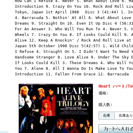
How Can I Refuse 4. Never 5. What About Love 6. M
Introduction 9. Crazy On You 10. Rock And Roll Li
Tokyo, Japan 1st April 1988 Disc 3 (41:44) 1. In
4. Barracuda 5. Nothin' At All 6. What About Love
Dreams 9. Straight On 10. Even It Up Disc 4 (56:3
For An Answer 3. Who Will You Run To 4. Never 5. 
Wheels 7. Crazy On You 8. If Looks Could Kill 9. 
Alive 12. Keep A Knockin' / Rock And Roll Live at
Japan 5th October 1990 Disc 5(42:57) 1. Wild Chil
I Refuse 4. Straight On 5. I Didn't Want To Need 
Handsome Stranger 8. Love Alive 9. Under The Sky 
If Looks Could Kill 3. These Dreams 4. Who Will Y
You 7. Alone 8. All I Wanna Do Is Make Love To Yo
Introduction 11. Fallen From Grace 12. Barracuda
Heart ハート/Tok
価格:
購入数:
在庫
在庫あり