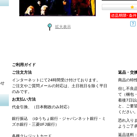
拡大表示
ご利用ガイド
ご注文方法
返品・交
インターネットにて24時間受け付けております。
商品の特
わせ
ご注文やご質問メールの対応は、土日祝日を除く平日
但し不良
のみです。
て（梱包
お支払い方法
着後7日
と、ご要
代金引換、（日本郵政のみ対応）
ください
銀行振込 （ゆうちょ銀行・ジャパンネット銀行・ミ
恐れ入り
ズホ銀行・三菱UFJ銀行）
ようご了
返品送料
各種クレジットカード