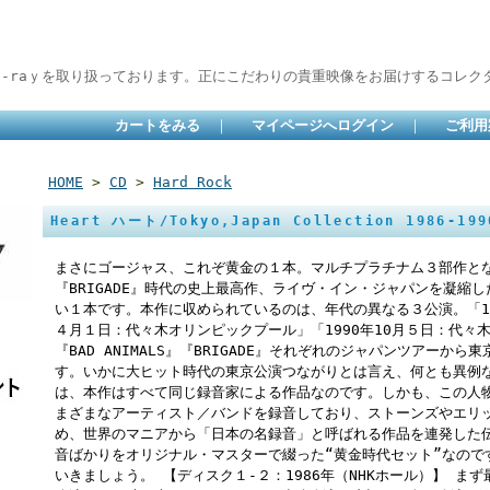
lu-raｙを取り扱っております。正にこだわりの貴重映像をお届けするコレクタ
カートをみる
｜
マイページへログイン
｜
ご利用
HOME
>
CD
>
Hard Rock
Heart ハート/Tokyo,Japan Collection 1986-19
まさにゴージャス、これぞ黄金の１本。マルチプラチナム３部作となった『
『BRIGADE』時代の史上最高作、ライヴ・イン・ジャパンを凝縮
い１本です。本作に収められているのは、年代の異なる３公演。「198
４月１日：代々木オリンピックプール」「1990年10月５日：代々木
『BAD ANIMALS』『BRIGADE』それぞれのジャパンツアー
す。いかに大ヒット時代の東京公演つながりとは言え、何とも異例
は、本作はすべて同じ録音家による作品なのです。しかも、この人物
まざまなアーティスト／バンドを録音しており、ストーンズやエリ
め、世界のマニアから「日本の名録音」と呼ばれる作品を連発した
音ばかりをオリジナル・マスターで綴った“黄金時代セット”なので
いきましょう。 【ディスク１-２：1986年（NHKホール）】 まず