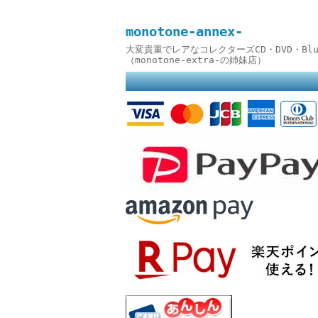
monotone-annex-
大変貴重でレアなコレクターズCD・DVD・B
（monotone-extra-の姉妹店）