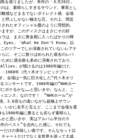
列島を巡りましたが、本作の「６月26日」
むのは、素晴らしすぎるサウンド。事実とし
距離感などまるでないダイレクト感、会場
」と呼ぶしかない極太な芯。その上、間近
スされたオフィシャル盤のように理想的。
いますが、このディスクはまさにその好
ョウは、まさに黄金期に入ったばかりの輝
s」「What He Don't Know」以
う。このツアーでしか演奏されていないレアナ
さらに、そこに散りばめられた過去のレパ
』もないために過去曲も多めに演奏されており、
e」「Allies」が聴けるのは1986年編だけ。
４：1988年（代々木オリンピックプー
ムです。会場は一気に巨大化した“代々木オリ
コンサートです。1986年編の“NHKホー
がにボケるかな……と思いきや。なんと、こ
エンス」なのです！ “NHKホール”が
規模。3.6倍もの違いながら超極上サウン
い。いかに名手と言えど、ここまで会場を選
も1986年編に勝るとも劣らず素晴らし
い……かと思いきや、実はアルバム半分の５
連作のベスト”を志向した感じ。それでも
」はこのツアーだけの美味しい曲です。そんなセット以
。チャートだけでなく全世界を巡って大成