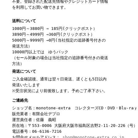
不要。登録された配送先情報やクレジットカード情報
を利用してお買い物できます。
送料について
1080円～3880円 → 185円(クリックポスト）
3890円～4999円 →360円(クリックポスト）
5000円～9999円 →0円(当社指定の追跡番号付きの
発送方法）
10000円以上では ゆうパック
（セール対象の場合は当社指定の追跡番号付きの発送
方法）
発送について
ご入金確認後、通常は翌々日発送、遅くとも5日以内
発送いたします
※受注状況により前後致します。予めご了承下さい。
ご連絡先
ショップ名：monotone-extra コレクターズCD・DVD・Blu-r
販売業者：有限会社デプロ
運営責任者：佐藤 義昭
所在地：〒553-0006 大阪府大阪市福島区吉野2-11-20-226（号）
電話番号：06-6136-7216
お問合せメールアドレス：
shop@monotone-extra.co.jp