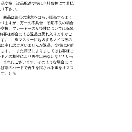
良品交換、誤品配送交換は当社負担にて着払
送り下さい。
 商品は細心の注意をはらい販売するよう
おりますが、万一の不具合・初期不良の場合
で交換、プレーヤーの互換性については保障
お客様都合による返品は恐れ入りますがご
ます。 ※マスターに起因するノイズ等の
誠に申し訳ございませんが返品、交換はお断
ります。 また商品によりましてはお客様ご
ードとの相性により再生出来ないなどといっ
も まれにございます。そのような場合には
れば別のハードで再生を試される事をオスス
ます。）※