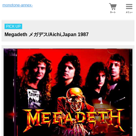
monotone-annex-
PICK UP
Megadeth メガデス/Aichi,Japan 1987