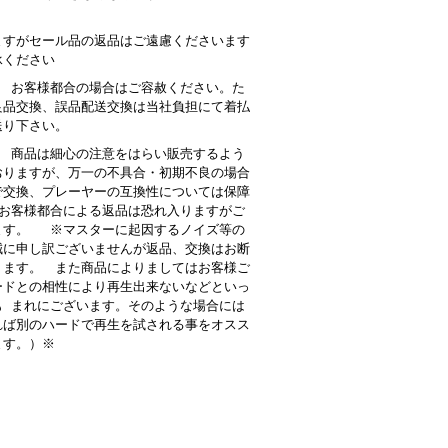
。
ますがセール品の返品はご遠慮くださいます
承ください
： お客様都合の場合はご容赦ください。た
良品交換、誤品配送交換は当社負担にて着払
送り下さい。
 商品は細心の注意をはらい販売するよう
おりますが、万一の不具合・初期不良の場合
で交換、プレーヤーの互換性については保障
お客様都合による返品は恐れ入りますがご
ます。 ※マスターに起因するノイズ等の
誠に申し訳ございませんが返品、交換はお断
ります。 また商品によりましてはお客様ご
ードとの相性により再生出来ないなどといっ
も まれにございます。そのような場合には
れば別のハードで再生を試される事をオスス
ます。）※