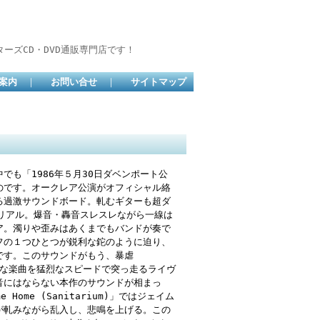
ーズCD・DVD通販専門店です！
案内
｜
お問い合せ
｜
サイトマップ
も「1986年５月30日ダベンポート公
のです。オークレア公演がオフィシャル絡
る過激サウンドボード。軋むギターも超ダ
リアル。爆音・轟音スレスレながら一線は
ア。濁りや歪みはあくまでもバンドが奏で
フの１つひとつが鋭利な鉈のように迫り、
です。このサウンドがもう、暴虐
複雑な楽曲を猛烈なスピードで突っ走るライヴ
音にはならない本作のサウンドが相まっ
ome (Sanitarium)」ではジェイム
が軋みながら乱入し、悲鳴を上げる。この