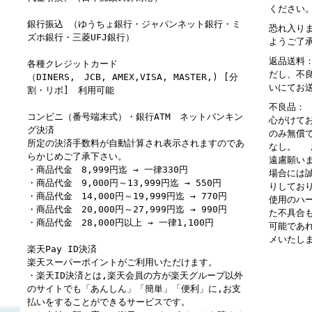
ください
銀行振込 （ゆうちょ銀行・ジャパンネット銀行・ミ
恐れ入り
ズホ銀行・三菱UFJ銀行）
ようご了
返品送料
各種クレジットカード
だし、不
（DINERS, JCB, AMEX,VISA, MASTER,) [分
いにてお
割・リボ] 利用可能
不良品：
コンビニ（番号端末式）・銀行ATM ネットバンキン
心がけて
グ決済
のみ無償
所定の決済手数料が自動計算され表示されますのであ
なし。 
らかじめご了承下さい。
遠慮願い
・商品代金 8,999円迄 → 一律330円
場合には
・商品代金 9,000円～13,999円迄 → 550円
りしてお
・商品代金 14,000円～19,999円迄 → 770円
使用のハ
・商品代金 20,000円～27,999円迄 → 990円
た不具合
・商品代金 28,000円以上 → 一律1,100円
可能であ
メいたし
楽天Pay ID決済
楽天スーパーポイントがご利用いただけます。
・楽天ID決済とは,楽天会員の方が楽天グループ以外
のサイトでも「あんしん」「簡単」「便利」に,お支
払いをすることができるサービスです。