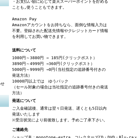
・お支払い額に応じて楽天スーパーポイントを貯める
ことも,使うこともできます。
Amazon Pay
Amazonアカウントをお持ちなら、面倒な情報入力は
不要。登録された配送先情報やクレジットカード情報
を利用してお買い物できます。
送料について
1080円～3880円 → 185円(クリックポスト）
3890円～4999円 →360円(クリックポスト）
5000円～9999円 →0円(当社指定の追跡番号付きの
発送方法）
10000円以上では ゆうパック
わせ
（セール対象の場合は当社指定の追跡番号付きの発送
方法）
発送について
ご入金確認後、通常は翌々日発送、遅くとも5日以内
発送いたします
※受注状況により前後致します。予めご了承下さい。
ご連絡先
ショップ名：monotone-extra コレクターズCD・DVD・Blu-r