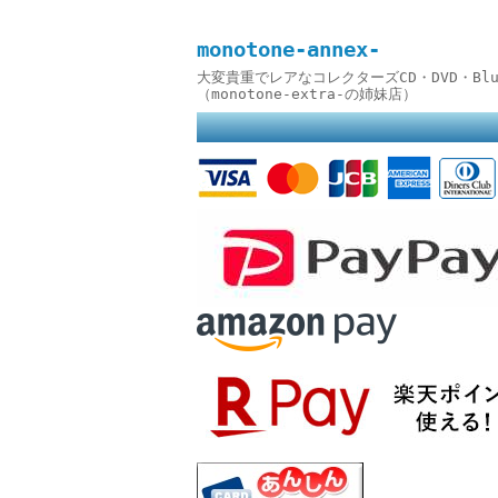
monotone-annex-
大変貴重でレアなコレクターズCD・DVD・B
（monotone-extra-の姉妹店）