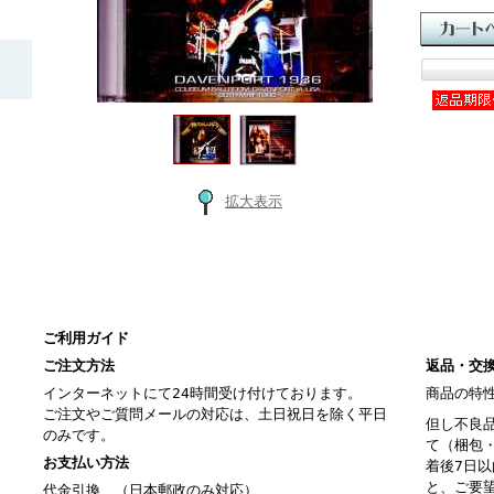
拡大表示
ご利用ガイド
ご注文方法
返品・交
インターネットにて24時間受け付けております。
商品の特
ご注文やご質問メールの対応は、土日祝日を除く平日
但し不良
のみです。
て（梱包
お支払い方法
着後7日
と、ご要
代金引換、（日本郵政のみ対応）