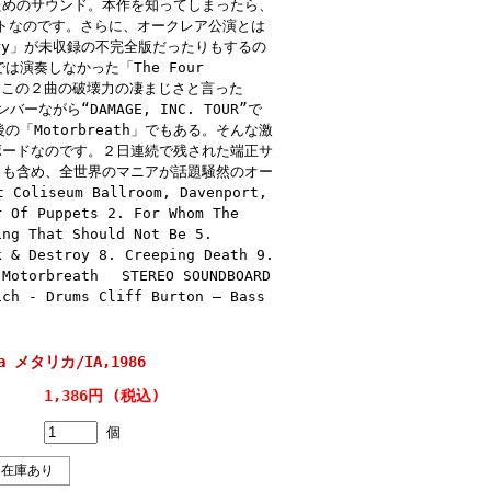
るためのサウンド。本作を知ってしまったら、
トなのです。さらに、オークレア公演とは
ry」が未収録の不完全版だったりもするの
演奏しなかった「The Four
かも、この２曲の破壊力の凄まじさと言った
バーながら“DAMAGE, INC. TOUR”で
Motorbreath」でもある。そんな激
ドボードなのです。２日連続で残された端正サ
h」も含め、全世界のマニアが話題騒然のオー
seum Ballroom, Davenport,
r Of Puppets 2. For Whom The
ing That Should Not Be 5.
k & Destroy 8. Creeping Death 9.
. Motorbreath STEREO SOUNDBOARD
ich - Drums Cliff Burton – Bass
ca メタリカ/IA,1986
1,386円 (税込)
個
在庫あり