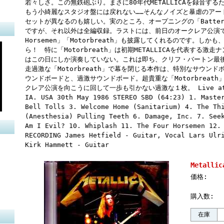
若々しさ。この無鉄砲ぶり。まさに80年代METALLICAを録音す
もう小綺麗なスタジオ盤には戻れない……そんなノイズと暴虐のアー
セットが異なるのも嬉しい。実のところ、オープニングの「Batte
ですが、それ以外は全編収録。ラストには、前日のオークレア公演では
Horsemen」「Motorbreath」も披露してくれるのです。し
ら！ 特に「Motorbreath」は初期METALLICAを代表する激走ナン
はこの日にしか演奏していない。これは即ち、クリフ・バートン最後の「
走過激な「Motorbreath」で幕を閉じる本作は、特別なサウン
ウンドボードと、過激サウンドボード。超貴重な「Motorbreat
クレア公演を向こうに回して一歩も引かない過激な１枚。 Live at Coli
IA. USA 30th May 1986 STEREO SBD (64:23) 1. Maste
Bell Tolls 3. Welcome Home (Sanitarium) 4. The Th
(Anesthesia) Pulling Teeth 6. Damage, Inc. 7. See
Am I Evil? 10. Whiplash 11. The Four Horsemen 12
RECORDING James Hetfield - Guitar, Vocal Lars Ulr
Kirk Hammett - Guitar
Metalli
価格:
購入数:
在庫