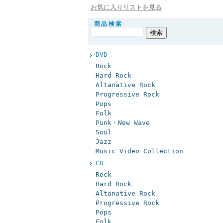
お気に入りリストを見る
商品検索
DVD
Rock
Hard Rock
Altanative Rock
Progressive Rock
Pops
Folk
Punk・New Wave
Soul
Jazz
Music Video Collection
CD
Rock
Hard Rock
Altanative Rock
Progressive Rock
Pops
Folk