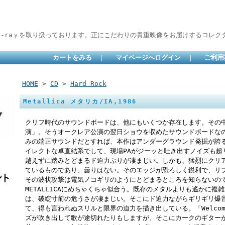
lu-raｙを取り扱っております。正にこだわりの貴重映像をお届けするコレクタ
カートをみる
｜
マイページへログイン
｜
ご利用
HOME
>
CD
>
Hard Rock
Metallica メタリカ/IA,1986
クリフ時代のサウンドボードは、他にもいくつか存在します。その中で
演」。そうオークレア公演の翌日ショウを収めたサウンドボードな
みの端正サウンドだとすれば、本作はアンダーグラウンド発掘が誇
イレクトな卓直結系でして、現場PAがジーッと吐き出すノイズも超
越えずに踏みとどまるド迫力ぶりが凄まじい。しかも、猛烈にクリ
ているものであり、曇りはない。そのエッジが恐ろしく鋭利で、リ
その波状攻撃は電気ノコギリのようにとどまるところを知らないの
METALLICAにめちゃくちゃ似合う。既存のメタルよりも遙かに
は、破綻寸前の危うさが凄まじい。そこにド迫力ながらギリギリ爆
て、得も言われぬスリルと限界の迫力を描き出している。「Welcome H
ズが吹き出して歌が途切れたりもしますが、そこにカークのギター