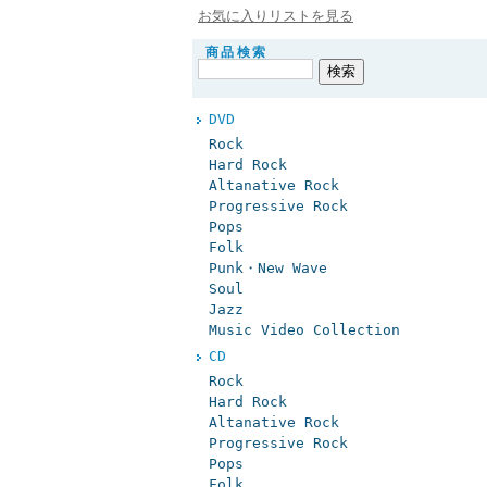
お気に入りリストを見る
商品検索
DVD
Rock
Hard Rock
Altanative Rock
Progressive Rock
Pops
Folk
Punk・New Wave
Soul
Jazz
Music Video Collection
CD
Rock
Hard Rock
Altanative Rock
Progressive Rock
Pops
Folk