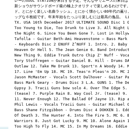
レーのSOUL STATIONが来日する予定。そんな中でエースの来
新ショウがサウンドボード級の極上クオリティで楽しめるわけです
ド。とにかく楽しい名曲ラッシュ。とにかく懐かしい80年代の薫り
ッグな６枚組です。年末年始をたっぷり楽しむには最高の逸品。 Live at 
TX. USA 16th December 2017 ULTIMATE SOUND Disc 1 
Too Young to Die, Too Drunk to Live 3. All Night 
the Night 6. Since You Been Gone 7. Lost in Holly
Tafolla - Guitar Beth-Ami Heavenstone – Bass Mark
- Keyboards Disc 2 ENUFF Z’NUFF 1. Intro. 2. Baby
Heaven Or Hell 5. The Jean Genie 6. Band Introduc
New Thing 9. Eddie Trunk Outro Chip Z' Nuff - Voc
Tory Stoffregen – Guitar Daniel B. Hill - Drums D
Outlaw 12. Take Me Drunk 13. Sport'n A Woody 14. 
17. Line 'Em Up 18. MC 19. Teas'n Pleas'n 20. MC 
Jason McMaster - Vocals Scott Dalhover - Guitar P
Bass Mark Geary - Drums Disc 3 L.A. GUNS 1. The D
Gypsy 3. Tracii Guns bow solo 4. Over The Edge 5.
(tease) 7. Purple Rain 8. Way Cool Jr. (tease) 9.
11. Never Enough 12. The Ballad Of Jayne 13. Rip 
Phil Lewis - Vocals Tracii Guns - Guitar Michael 
Bass Shane Fitzgibbon - Drums Disc 4 DOKKEN 1. Ed
Of Death 3. The Hunter 4. Into The Fire 5. MC 6. 
Warriors 8. Just Got Lucky 9. MC 10. Alone Again 
Too High To Fly 14. MC 15. In My Dreams 16. Eddie