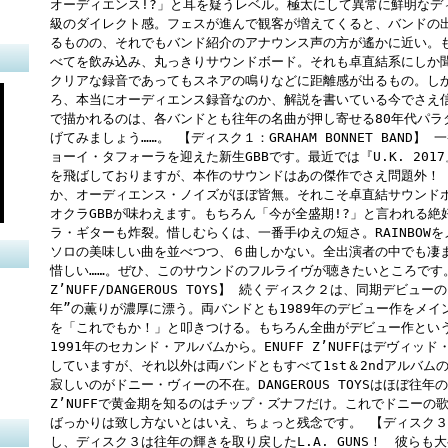
オーディエンス!?」と耳を疑うレベル。極太にして異常に鮮明なデ
級のダイレクト感。フェスが進んで観客が増えてくると、バンドの
るものの、それでもバンド紹介のアナウンス声の方が遙かに近い。
べてを飲み込み、丸っきりサウンドボード。それも卓直結系にしか
クリアな録音であってもスネアの鳴りなどに距離感が出るもの。し
ろ、本当にオーディエンス録音なのか、解説を書いている今でさえ信
で描かれるのは、各バンドとも往年の名曲が押し寄せる80年代パラ
げてみましょう……。 【ディスク１：GRAHAM BONNET BAND
ョーイ・タフォーラを迎えた新生GBBです。最近では『U.K. 2017』
を飛ばしておりますが、本作のサウンドはあの傑作でさえ問題外！
か、オーディエンス・ノイズがほぼ皆無。それこそ卓直結サウンド
オクラGBBが味わえます。もちろん「今が全盛期!?」と言われる
ラ・ギターも炸裂。惜しむらくは、一番手ゆえの短さ。RAINBOWをメインに
ソロの美味しい曲を並べつつ、６曲しかない。全出演者の中でも凄
惜しい……。ぜひ、このサウンドのフルライヴが聴きたいところです。
Z’NUFF/DANGEROUS TOYS】 続くディスク２は、同期デビュ
年”の薫りが濃厚に漂う。両バンドとも1989年のデビュー作をメイ
を「これでもか！」と叩きつける。もちろん全曲がデビュー作とい
1991年のセカンド・アルバムから。ENUFF Z’NUFFはデヴィッド・
していますが、それ以外は両バンドともすべて1st＆2ndアルバム
寂しいのがドニー・ヴィーの不在。DANGEROUS TOYSはほぼ往年
Z’NUFFで黄金期を知るのはチップ・ズナフだけ。これでドニーの
ばっかりは致し方ないとはいえ、ちょっと残念です。 【ディスク３：L
し、ディスク３は往年の輝きを取り戻したL.A. GUNS！ 彼ら