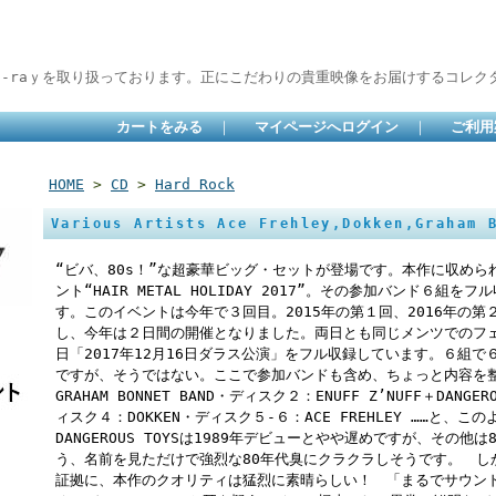
lu-raｙを取り扱っております。正にこだわりの貴重映像をお届けするコレクタ
カートをみる
｜
マイページへログイン
｜
ご利用
HOME
>
CD
>
Hard Rock
Various Artists Ace Frehley,Dokken,Graham 
“ビバ、80s！”な超豪華ビッグ・セットが登場です。本作に収め
ント“HAIR METAL HOLIDAY 2017”。その参加バンド６
す。このイベントは今年で３回目。2015年の第１回、2016年の
し、今年は２日間の開催となりました。両日とも同じメンツでのフ
日「2017年12月16日ダラス公演」をフル収録しています。６組
ですが、そうではない。ここで参加バンドも含め、ちょっと内容を整
GRAHAM BONNET BAND・ディスク２：ENUFF Z’NUFF＋DANGE
ィスク４：DOKKEN・ディスク５-６：ACE FREHLEY ……と、この
DANGEROUS TOYSは1989年デビューとやや遅めですが、その
う、名前を見ただけで強烈な80年代臭にクラクラしそうです。 しか
証拠に、本作のクオリティは猛烈に素晴らしい！ 「まるでサウン