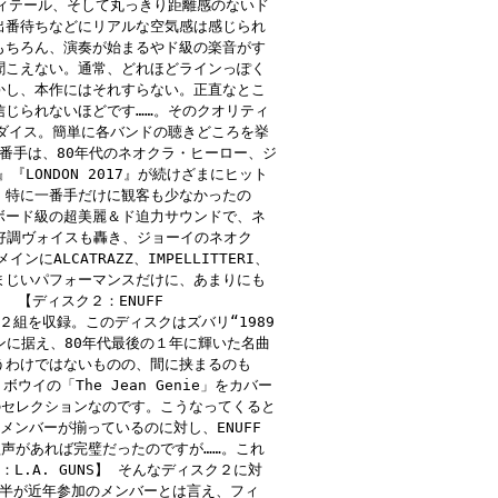
ィテール、そして丸っきり距離感のないド
出番待ちなどにリアルな空気感は感じられ
もちろん、演奏が始まるやド級の楽音がす
聞こえない。通常、どれほどラインっぽく
かし、本作にはそれすらない。正直なとこ
じられないほどです……。そのクオリティ
ダイス。簡単に各バンドの聴きどころを挙
】 一番手は、80年代のネオクラ・ヒーロー、ジ
『LONDON 2017』が続けざまにヒット
 特に一番手だけに観客も少なかったの
ボード級の超美麗＆ド迫力サウンドで、ネ
絶好調ヴォイスも轟き、ジョーイのネオク
ALCATRAZZ、IMPELLITTERI、
まじいパフォーマンスだけに、あまりにも
 【ディスク２：ENUFF
ーの２組を収録。このディスクはズバリ“1989
ンに据え、80年代最後の１年に輝いた名曲
うわけではないものの、間に挟まるのも
ボウイの「The Jean Genie」をカバー
のセレクションなのです。こうなってくると
のメンバーが揃っているのに対し、ENUFF
歌声があれば完璧だったのですが……。これ
.A. GUNS】 そんなディスク２に対
も大半が近年参加のメンバーとは言え、フィ