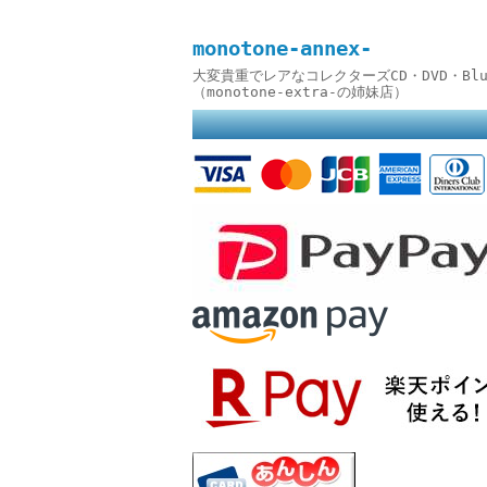
monotone-annex-
大変貴重でレアなコレクターズCD・DVD・B
（monotone-extra-の姉妹店）