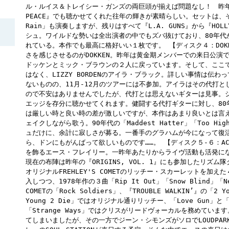
ル・ルイス＆トレイシー・ガンズの両巨頭が揃えば問題なし！ 昨年の再
PEACE』でも聴かせてくれた往年の輝きが素晴らしい。セットは、そ
Rain」も演奏しますが、残りはすべて『L.A. GUNS』から『HOLLY
シュ。ワイルドな勢いは全出演者の中でもズバ抜けており、80年代
れている。本作でも最高に格好いい１枚です。 【ディスク４：DOKKE
さを感じさせるのがDOKKEN。昨年は黄金期メンバーでの来日公演
ドッケンとミック・ブラウンの２人に戻っています。そして、ここで
はなく、LIZZY BORDENのアイラ・ブラック。詳しい事情は伝
ないものの、11月-12月のツアーには不参加。アイラはその代打
ので不安はありませんでしたが、代打とは思えないギターは見事。
エッジを存分に聴かせてくれます。健闘する代打ギターに対し、80
は厳しい時と良い時の差が激しいですが、本作はあまり良いとは言
ェイクしながら歌う。90年代の「Maddest Hatter」「Too Hi
ュだけに、余計に寂しさが募る。一番手のグラハムが今になって復
ら、ドンにもがんばって欲しいものです……。 【ディスク５-６：ACE
を飾るエース・フレイリー。一昨年あたりからライヴ活動も活発に
現在の布陣は昨年の『ORIGINS, VOL. 1』にも参加したリズ
オリジナルFREHLEY'S COMETのリッチー・スカーレットを加え
入しつつ、1978年作の３曲「Rip It Out」「Snow Blind」「New
COMETの「Rock Soldiers」、『TROUBLE WALKIN’』の「2
Young 2 Die」ではオリジナル通りリッチー、「Love Gun」と「D
「Strange Ways」ではクリスがリードヴォーカルを務めてい
てしまいましたが、その一方でジーン・シモンズがソロでLOUDPA