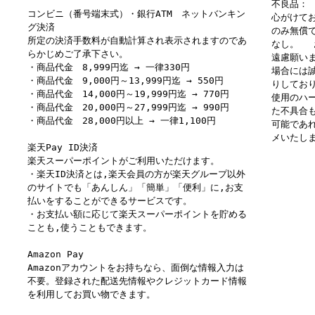
不良品：
コンビニ（番号端末式）・銀行ATM ネットバンキン
心がけて
グ決済
のみ無償
所定の決済手数料が自動計算され表示されますのであ
なし。 
らかじめご了承下さい。
遠慮願い
・商品代金 8,999円迄 → 一律330円
場合には
・商品代金 9,000円～13,999円迄 → 550円
りしてお
・商品代金 14,000円～19,999円迄 → 770円
使用のハ
・商品代金 20,000円～27,999円迄 → 990円
た不具合
・商品代金 28,000円以上 → 一律1,100円
可能であ
メいたし
楽天Pay ID決済
楽天スーパーポイントがご利用いただけます。
・楽天ID決済とは,楽天会員の方が楽天グループ以外
のサイトでも「あんしん」「簡単」「便利」に,お支
払いをすることができるサービスです。
・お支払い額に応じて楽天スーパーポイントを貯める
ことも,使うこともできます。
Amazon Pay
Amazonアカウントをお持ちなら、面倒な情報入力は
不要。登録された配送先情報やクレジットカード情報
を利用してお買い物できます。