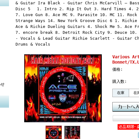
& Guitar Ira Black - Guitar Chris McCarvill – Bas
Disc 5 1. Intro 2. Rip It Out 3. Hard Times 4. 2
7. Love Gun 8. Ace MC 9. Parasite 10. MC 11. Rock
Strange Ways 14. New York Groove Disc 6 1. Richie
Ace & Richie Dueling Guitars 4. Shock Me 5. Ace F
7. encore break 8. Detroit Rock City 9. Deuce 10.
- Vocals & Lead Guitar Richie Scarlett - Guitar C
Drums & Vocals
Various Ar
Bonnet/TX,
価格:
購入数:
わせ
在庫
在