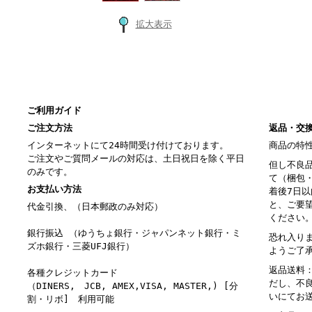
拡大表示
ご利用ガイド
ご注文方法
返品・交
インターネットにて24時間受け付けております。
商品の特
ご注文やご質問メールの対応は、土日祝日を除く平日
但し不良
のみです。
て（梱包
お支払い方法
着後7日
と、ご要
代金引換、（日本郵政のみ対応）
ください
銀行振込 （ゆうちょ銀行・ジャパンネット銀行・ミ
恐れ入り
ズホ銀行・三菱UFJ銀行）
ようご了
返品送料
各種クレジットカード
だし、不
（DINERS, JCB, AMEX,VISA, MASTER,) [分
いにてお
割・リボ] 利用可能