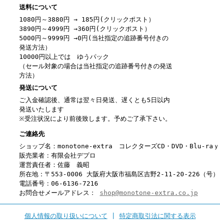
送料について
1080円～3880円 → 185円(クリックポスト）
3890円～4999円 →360円(クリックポスト）
5000円～9999円 →0円(当社指定の追跡番号付きの
発送方法）
10000円以上では ゆうパック
（セール対象の場合は当社指定の追跡番号付きの発送
方法）
発送について
ご入金確認後、通常は翌々日発送、遅くとも5日以内
発送いたします
※受注状況により前後致します。予めご了承下さい。
ご連絡先
ショップ名：monotone-extra コレクターズCD・DVD・Blu-r
販売業者：有限会社デプロ
運営責任者：佐藤 義昭
所在地：〒553-0006 大阪府大阪市福島区吉野2-11-20-226（号）
電話番号：06-6136-7216
お問合せメールアドレス：
shop@monotone-extra.co.jp
個人情報の取り扱いについて
|
特定商取引法に関する表示