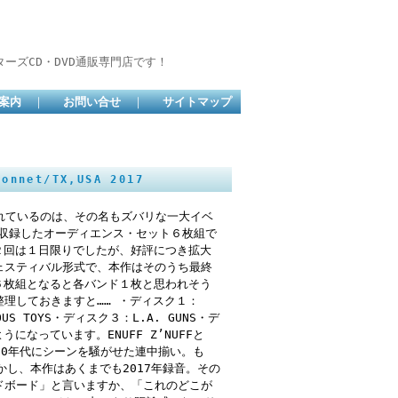
ーズCD・DVD通販専門店です！
案内
｜
お問い合せ
｜
サイトマップ
Bonnet/TX,USA 2017
られているのは、その名もズバリな一大イベ
組をフル収録したオーディエンス・セット６枚組で
第２回は１日限りでしたが、好評につき拡大
ェスティバル形式で、本作はそのうち最終
で６枚組となると各バンド１枚と思われそう
理しておきますと…… ・ディスク１：
ROUS TOYS・ディスク３：L.A. GUNS・デ
ようになっています。ENUFF Z’NUFFと
他は80年代にシーンを騒がせた連中揃い。も
し、本作はあくまでも2017年録音。その
ドボード」と言いますか、「これのどこが