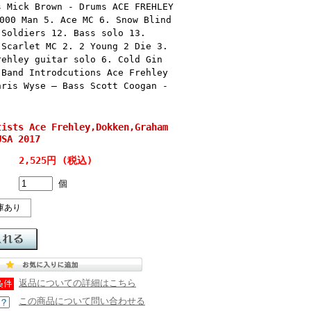
s Mick Brown - Drums ACE FREHLEY
000 Man 5. Ace MC 6. Snow Blind
 Soldiers 12. Bass solo 13.
 Scarlet MC 2. 2 Young 2 Die 3.
rehley guitar solo 6. Cold Gin
 Band Introdcutions Ace Frehley
hris Wyse – Bass Scott Coogan -
tists Ace Frehley,Dokken,Graham
USA 2017
2,525円 (税込)
個
庫あり
返品についての詳細はこちら
この商品について問い合わせる