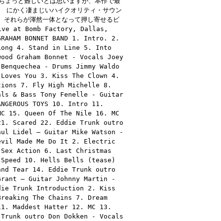
日はちょっと難しいとは思いますが、本作で最
。 にかく凄まじいハイクオリティ・サウン
。それらが渾然一体となって押し寄せるビ
Bomb Factory, Dallas,
GRAHAM BONNET BAND 1. Intro. 2.
Long 4. Stand in Line 5. Into
wood Graham Bonnet - Vocals Joey
 Benquechea - Drums Jimmy Waldo
 Loves You 3. Kiss The Clown 4.
tions 7. Fly High Michelle 8.
als & Bass Tony Fenelle - Guitar
ANGEROUS TOYS 10. Intro 11.
MC 15. Queen Of The Nile 16. MC
21. Scared 22. Eddie Trunk outro
aul Lidel – Guitar Mike Watson -
evil Made Me Do It 2. Electric
 Sex Action 6. Last Christmas
 Speed 10. Hells Bells (tease)
and Tear 14. Eddie Trunk outro
Grant – Guitar Johnny Martin -
die Trunk Introduction 2. Kiss
Breaking The Chains 7. Dream
11. Maddest Hatter 12. MC 13.
 Trunk outro Don Dokken - Vocals