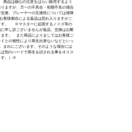
 商品は細心の注意をはらい販売するよう
おりますが、万一の不具合・初期不良の場合
で交換、プレーヤーの互換性については保障
お客様都合による返品は恐れ入りますがご
ます。 ※マスターに起因するノイズ等の
誠に申し訳ございませんが返品、交換はお断
ります。 また商品によりましてはお客様ご
ードとの相性により再生出来ないなどといっ
も まれにございます。そのような場合には
れば別のハードで再生を試される事をオスス
ます。）※