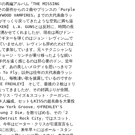
編アルバム『THE MISSING
の新作からの２曲やプリンスの「Purple
WOOD VAMPIRES』までの大代表曲ラッ
がそっくり戻ってきたような空気に満ち溢
N】 L.A. GUNSとは反対に、時間の長
で湧かせてくれましたが、現在は再びドン・
ギターを弾くのはジョン・レヴィン……で
わっていませんが、レヴィンも辞めたわけでは
として参加しています。元々テクニシャンな
ジョージ・リンチが乗り移ったような鋭い
年代を遠く感じるのは肝心要のドン。近年
えず、あの美しいメロディを思いっきりフ
gh To Fly」以外は往年の大代表曲ラッシ
活し、毎晩凄い歌を披露しているのですか
 FREHLEY】 そして、最後の２枚はトリ
なってきましたが、その好調ぶりが全開。
ム隊クリス・ワイズ＆スコット・クーガンに、
た４人編成。セットもKISSの超名曲を大量投
 York Groove」やFREHLEY'S
 Young 2 Die」を散りばめる。その「2
etroit Rock City」ではスコット、
ます。今年はピーター・クリスが引退宣言をし
RKに出演し、来年早々にはポール・スタン