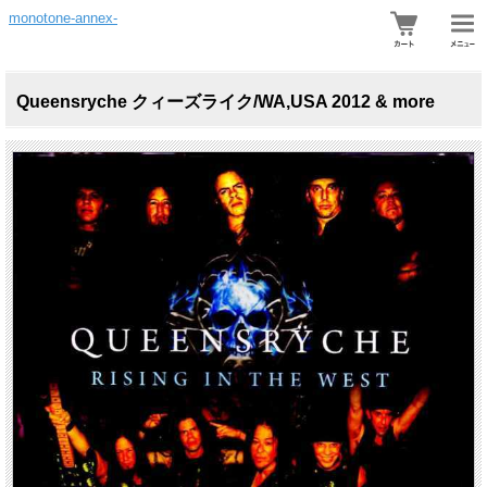
monotone-annex-
Queensryche クィーズライク/WA,USA 2012 & more