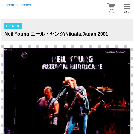
monotone-annex-
PICK UP
Neil Young ニール・ヤング/Niigata,Japan 2001