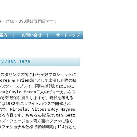
ーズCD・DVD通販専門店です！
案内
｜
お問い合せ
｜
サイトマップ
ツ/USA 1979
リマスタリングの施された良好プロショットに
Corea & Friends"として出演した際の映
Brunelのベースプレイ、阿吽の呼吸とはこのこ
auとGayle Moran二人のヴォーカルをフ
イズが断続的に発生しますが、時代を考える
は1982年にホワイトハウスで開催され
Miroslav Vitous＆Roy Haynes
内容です。もちろん共演のStan Getz
ャズ・フュージョン両方面のファンに強く
フェショナル仕様で収録時間は114分とな