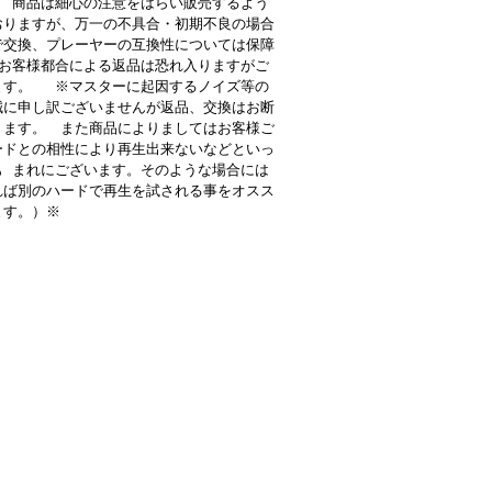
 商品は細心の注意をはらい販売するよう
おりますが、万一の不具合・初期不良の場合
で交換、プレーヤーの互換性については保障
お客様都合による返品は恐れ入りますがご
ます。 ※マスターに起因するノイズ等の
誠に申し訳ございませんが返品、交換はお断
ります。 また商品によりましてはお客様ご
ードとの相性により再生出来ないなどといっ
も まれにございます。そのような場合には
れば別のハードで再生を試される事をオスス
ます。）※