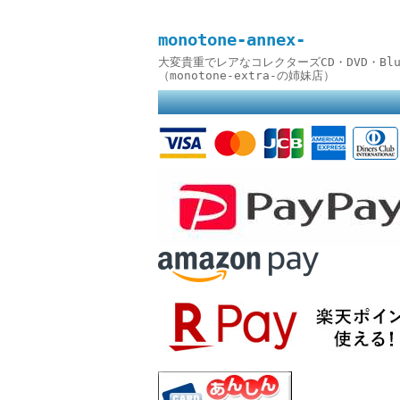
monotone-annex-
大変貴重でレアなコレクターズCD・DVD・B
（monotone-extra-の姉妹店）