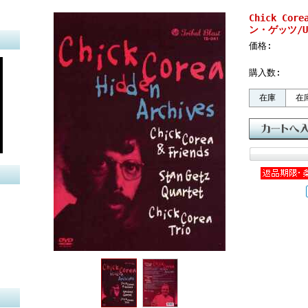
Chick Co
ン・ゲッツ/US
価格:
購入数:
在庫
在