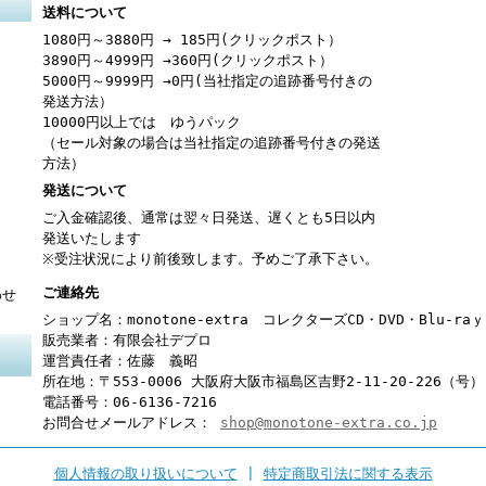
送料について
1080円～3880円 → 185円(クリックポスト）
3890円～4999円 →360円(クリックポスト）
5000円～9999円 →0円(当社指定の追跡番号付きの
発送方法）
10000円以上では ゆうパック
（セール対象の場合は当社指定の追跡番号付きの発送
方法）
発送について
ご入金確認後、通常は翌々日発送、遅くとも5日以内
発送いたします
※受注状況により前後致します。予めご了承下さい。
ご連絡先
わせ
ショップ名：monotone-extra コレクターズCD・DVD・Blu-r
販売業者：有限会社デプロ
運営責任者：佐藤 義昭
所在地：〒553-0006 大阪府大阪市福島区吉野2-11-20-226（号）
電話番号：06-6136-7216
お問合せメールアドレス：
shop@monotone-extra.co.jp
個人情報の取り扱いについて
|
特定商取引法に関する表示