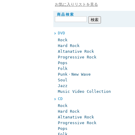
お気に入りリストを見る
商品検索
DVD
Rock
Hard Rock
Altanative Rock
Progressive Rock
Pops
Folk
Punk・New Wave
Soul
Jazz
Music Video Collection
CD
Rock
Hard Rock
Altanative Rock
Progressive Rock
Pops
Folk