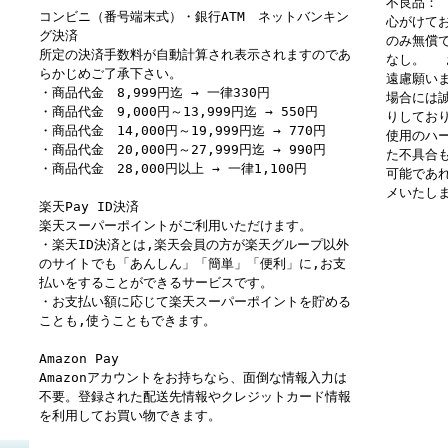
不良品：
コンビニ（番号端末式）・銀行ATM ネットバンキン
心がけて
グ決済
のみ無償
所定の決済手数料が自動計算され表示されますのであ
なし。 
らかじめご了承下さい。
遠慮願い
・商品代金 8,999円迄 → 一律330円
場合には
・商品代金 9,000円～13,999円迄 → 550円
りしてお
・商品代金 14,000円～19,999円迄 → 770円
使用のハ
・商品代金 20,000円～27,999円迄 → 990円
た不具合
・商品代金 28,000円以上 → 一律1,100円
可能であ
メいたし
楽天Pay ID決済
楽天スーパーポイントがご利用いただけます。
・楽天ID決済とは,楽天会員の方が楽天グループ以外
のサイトでも「あんしん」「簡単」「便利」に,お支
払いをすることができるサービスです。
・お支払い額に応じて楽天スーパーポイントを貯める
ことも,使うこともできます。
Amazon Pay
Amazonアカウントをお持ちなら、面倒な情報入力は
不要。登録された配送先情報やクレジットカード情報
を利用してお買い物できます。