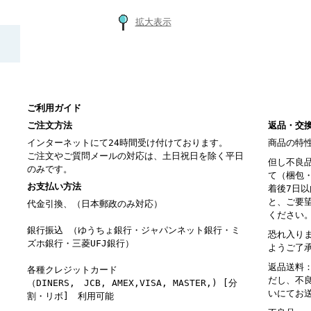
拡大表示
ご利用ガイド
ご注文方法
返品・交
インターネットにて24時間受け付けております。
商品の特
ご注文やご質問メールの対応は、土日祝日を除く平日
但し不良
のみです。
て（梱包
お支払い方法
着後7日
と、ご要
代金引換、（日本郵政のみ対応）
ください
銀行振込 （ゆうちょ銀行・ジャパンネット銀行・ミ
恐れ入り
ズホ銀行・三菱UFJ銀行）
ようご了
返品送料
各種クレジットカード
だし、不
（DINERS, JCB, AMEX,VISA, MASTER,) [分
いにてお
割・リボ] 利用可能