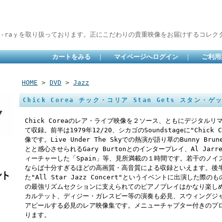
lu-raｙを取り扱っております。正にこだわりの貴重映像をお届けするコレクタ
カートをみる
｜
マイページへログイン
｜
ご利用
HOME
>
DVD
>
Jazz
Chick Corea チック・コリア Stan Gets スタン・ゲッ
Chick Coreaのレア・ライブ映像を２ソース、ともにデジタル
て収録。前半は1979年12/20、シカゴのSoundstageに"Chick 
像です。Live Under The Skyでの熱演が語り草のBunny 
とと感心させられるGary Burtonとのインタープレイ、Al Jarre
ィーチャーした「Spain」等、見所満載の１時間です。若干のノ
ならば十分すぎるほどの高画質・高音質による収録といえます。後半
た"All Star Jazz Concert"というイベントに出演した際のもので、
の最強リズムセクションに支えられてのピアノプレイはかなり楽しめる
カルテット、ディジー・ガレスピー等の演奏も必見、スウィングジ
アピールする必見のレア映像集です。メニューチャプター付きのプロ
ります。