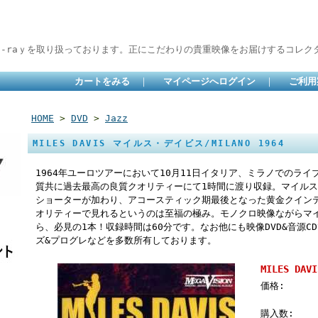
lu-raｙを取り扱っております。正にこだわりの貴重映像をお届けするコレクタ
カートをみる
｜
マイページへログイン
｜
ご利用
HOME
>
DVD
>
Jazz
MILES DAVIS マイルス・デイビス/MILANO 1964
1964年ユーロツアーにおいて10月11日イタリア、ミラノでのライ
質共に過去最高の良質クオリティーにて1時間に渡り収録。マイル
ショーターが加わり、アコースティック期最後となった黄金クイン
オリティーで見れるというのは至福の極み。モノクロ映像ながらマ
ら、必見の1本！収録時間は60分です。なお他にも映像DVD&音源
ズ&プログレなどを多数所有しております。
MILES DA
価格:
購入数: