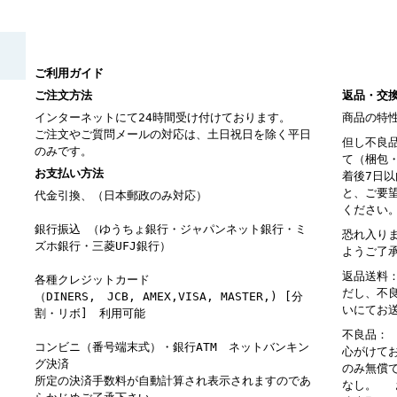
ご利用ガイド
ご注文方法
返品・交
インターネットにて24時間受け付けております。
商品の特
ご注文やご質問メールの対応は、土日祝日を除く平日
但し不良
のみです。
て（梱包
お支払い方法
着後7日
と、ご要
代金引換、（日本郵政のみ対応）
ください
銀行振込 （ゆうちょ銀行・ジャパンネット銀行・ミ
恐れ入り
ズホ銀行・三菱UFJ銀行）
ようご了
返品送料
各種クレジットカード
だし、不
（DINERS, JCB, AMEX,VISA, MASTER,) [分
いにてお
割・リボ] 利用可能
不良品：
コンビニ（番号端末式）・銀行ATM ネットバンキン
心がけて
グ決済
のみ無償
所定の決済手数料が自動計算され表示されますのであ
なし。 