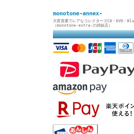
monotone-annex-
大変貴重でレアなコレクターズCD・DVD・B
（monotone-extra-の姉妹店）