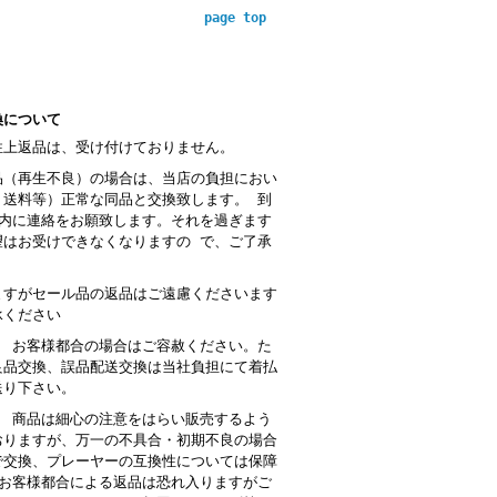
page top
換について
性上返品は、受け付けておりません。
品（再生不良）の場合は、当店の負担におい
・送料等）正常な同品と交換致します。 到
以内に連絡をお願致します。それを過ぎます
望はお受けできなくなりますの で、ご了承
。
ますがセール品の返品はご遠慮くださいます
承ください
： お客様都合の場合はご容赦ください。た
良品交換、誤品配送交換は当社負担にて着払
送り下さい。
 商品は細心の注意をはらい販売するよう
おりますが、万一の不具合・初期不良の場合
で交換、プレーヤーの互換性については保障
お客様都合による返品は恐れ入りますがご