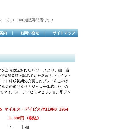
ーズCD・DVD通販専門店です！
案内
｜
お問い合せ
｜
サイトマップ
ブを当時放送されたTVソースより、画・音
スが参加要請を試みていた念願のウェイン・
テット結成初期の充実したプレイをこのク
イルスの飛びきりのジャズを体感したいな
CDでマイルス・デイビスやセッション系ジャ
VIS マイルス・デイビス/MILANO 1964
1,386円 (税込)
個