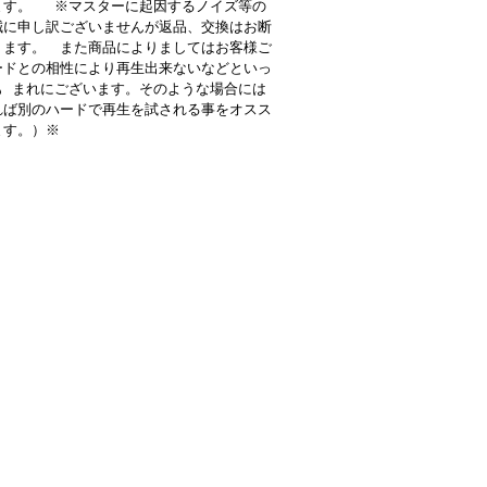
ます。 ※マスターに起因するノイズ等の
誠に申し訳ございませんが返品、交換はお断
ります。 また商品によりましてはお客様ご
ードとの相性により再生出来ないなどといっ
も まれにございます。そのような場合には
れば別のハードで再生を試される事をオスス
ます。）※