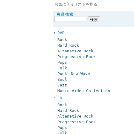
お気に入りリストを見る
商品検索
DVD
Rock
Hard Rock
Altanative Rock
Progressive Rock
Pops
Folk
Punk・New Wave
Soul
Jazz
Music Video Collection
CD
Rock
Hard Rock
Altanative Rock
Progressive Rock
Pops
Folk