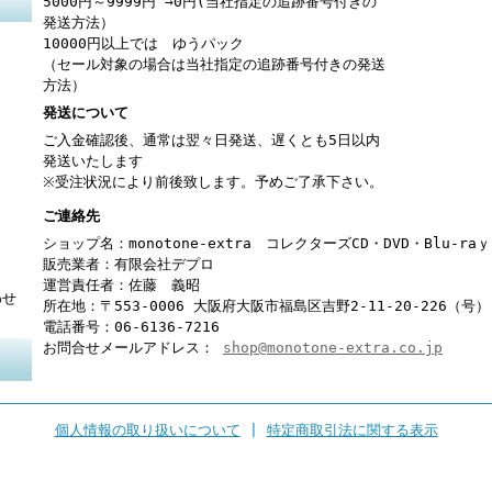
5000円～9999円 →0円(当社指定の追跡番号付きの
発送方法）
10000円以上では ゆうパック
（セール対象の場合は当社指定の追跡番号付きの発送
方法）
発送について
ご入金確認後、通常は翌々日発送、遅くとも5日以内
発送いたします
※受注状況により前後致します。予めご了承下さい。
ご連絡先
ショップ名：monotone-extra コレクターズCD・DVD・Blu-r
販売業者：有限会社デプロ
運営責任者：佐藤 義昭
わせ
所在地：〒553-0006 大阪府大阪市福島区吉野2-11-20-226（号）
電話番号：06-6136-7216
お問合せメールアドレス：
shop@monotone-extra.co.jp
個人情報の取り扱いについて
|
特定商取引法に関する表示