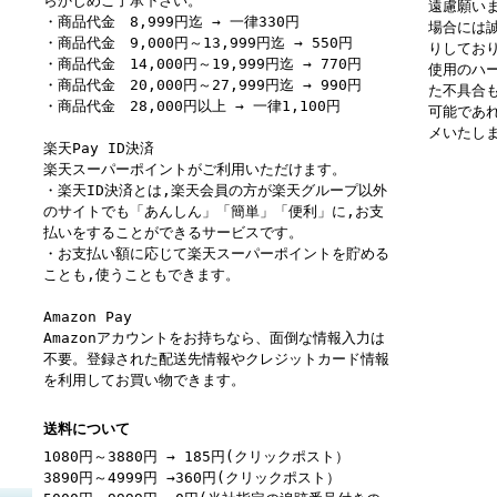
らかじめご了承下さい。
遠慮願い
・商品代金 8,999円迄 → 一律330円
場合には
・商品代金 9,000円～13,999円迄 → 550円
りしてお
・商品代金 14,000円～19,999円迄 → 770円
使用のハ
・商品代金 20,000円～27,999円迄 → 990円
た不具合
・商品代金 28,000円以上 → 一律1,100円
可能であ
メいたし
楽天Pay ID決済
楽天スーパーポイントがご利用いただけます。
・楽天ID決済とは,楽天会員の方が楽天グループ以外
のサイトでも「あんしん」「簡単」「便利」に,お支
払いをすることができるサービスです。
・お支払い額に応じて楽天スーパーポイントを貯める
ことも,使うこともできます。
Amazon Pay
Amazonアカウントをお持ちなら、面倒な情報入力は
不要。登録された配送先情報やクレジットカード情報
を利用してお買い物できます。
送料について
1080円～3880円 → 185円(クリックポスト）
3890円～4999円 →360円(クリックポスト）