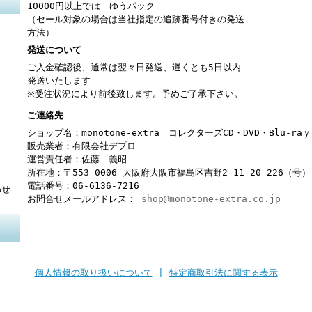
10000円以上では ゆうパック
（セール対象の場合は当社指定の追跡番号付きの発送
方法）
発送について
ご入金確認後、通常は翌々日発送、遅くとも5日以内
発送いたします
※受注状況により前後致します。予めご了承下さい。
ご連絡先
ショップ名：monotone-extra コレクターズCD・DVD・Blu-r
販売業者：有限会社デプロ
運営責任者：佐藤 義昭
所在地：〒553-0006 大阪府大阪市福島区吉野2-11-20-226（号）
電話番号：06-6136-7216
わせ
お問合せメールアドレス：
shop@monotone-extra.co.jp
個人情報の取り扱いについて
|
特定商取引法に関する表示