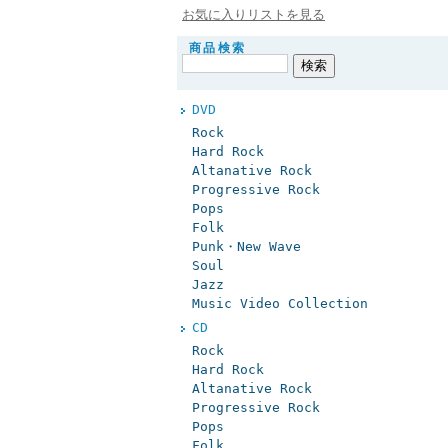
お気に入りリストを見る
商品検索
DVD
Rock
Hard Rock
Altanative Rock
Progressive Rock
Pops
Folk
Punk・New Wave
Soul
Jazz
Music Video Collection
CD
Rock
Hard Rock
Altanative Rock
Progressive Rock
Pops
Folk