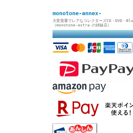
monotone-annex-
大変貴重でレアなコレクターズCD・DVD・B
（monotone-extra-の姉妹店）