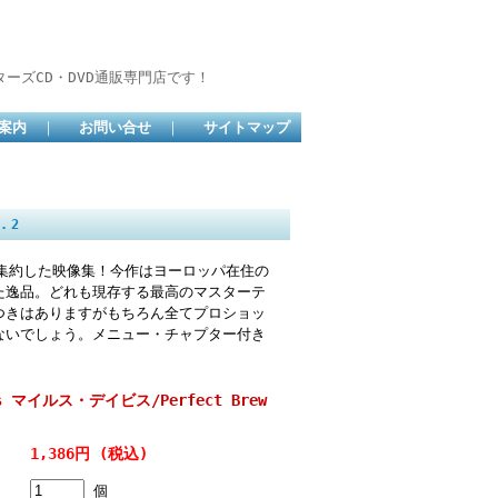
ーズCD・DVD通販専門店です！
案内
｜
お問い合せ
｜
サイトマップ
.2
集約した映像集！今作はヨーロッパ在住の
た逸品。どれも現存する最高のマスターテ
つきはありますがもちろん全てプロショッ
ないでしょう。メニュー・チャプター付き
vis マイルス・デイビス/Perfect Brew
1,386円 (税込)
個