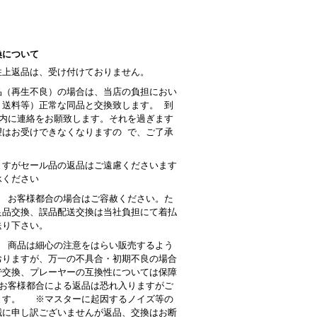
換について
性上返品は、受け付けておりません。
品（再生不良）の場合は、当店の負担におい
・送料等）正常な同品と交換致します。 到
以内に連絡をお願致します。それを過ぎます
望はお受けできなくなりますの で、ご了承
。
ますがセール品の返品はご遠慮くださいます
承ください
： お客様都合の場合はご容赦ください。た
良品交換、誤品配送交換は当社負担にて着払
送り下さい。
 商品は細心の注意をはらい販売するよう
おりますが、万一の不具合・初期不良の場合
で交換、プレーヤーの互換性については保障
お客様都合による返品は恐れ入りますがご
ます。 ※マスターに起因するノイズ等の
誠に申し訳ございませんが返品、交換はお断