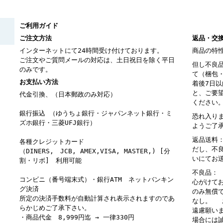
ご利用ガイド
ご注文方法
返品・交
インターネットにて24時間受け付けております。
商品の特
ご注文やご質問メールの対応は、土日祝日を除く平日
但し不良
のみです。
て（梱包
お支払い方法
着後7日
と、ご要
代金引換、（日本郵政のみ対応）
ください
銀行振込 （ゆうちょ銀行・ジャパンネット銀行・ミ
恐れ入り
ズホ銀行・三菱UFJ銀行）
ようご了
返品送料
各種クレジットカード
だし、不
（DINERS, JCB, AMEX,VISA, MASTER,) [分
いにてお
割・リボ] 利用可能
不良品：
コンビニ（番号端末式）・銀行ATM ネットバンキン
心がけて
グ決済
のみ無償
所定の決済手数料が自動計算され表示されますのであ
なし。 
らかじめご了承下さい。
遠慮願い
・商品代金 8,999円迄 → 一律330円
場合には