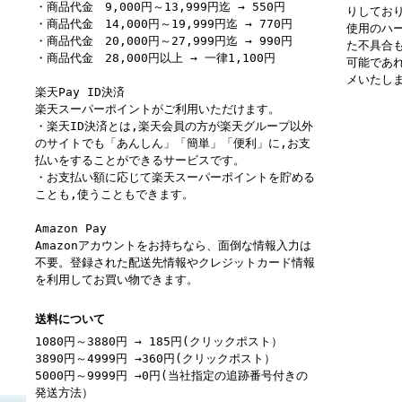
・商品代金 9,000円～13,999円迄 → 550円
りしてお
・商品代金 14,000円～19,999円迄 → 770円
使用のハ
・商品代金 20,000円～27,999円迄 → 990円
た不具合
・商品代金 28,000円以上 → 一律1,100円
可能であ
メいたし
楽天Pay ID決済
楽天スーパーポイントがご利用いただけます。
・楽天ID決済とは,楽天会員の方が楽天グループ以外
のサイトでも「あんしん」「簡単」「便利」に,お支
払いをすることができるサービスです。
・お支払い額に応じて楽天スーパーポイントを貯める
ことも,使うこともできます。
Amazon Pay
Amazonアカウントをお持ちなら、面倒な情報入力は
不要。登録された配送先情報やクレジットカード情報
を利用してお買い物できます。
送料について
1080円～3880円 → 185円(クリックポスト）
3890円～4999円 →360円(クリックポスト）
5000円～9999円 →0円(当社指定の追跡番号付きの
発送方法）