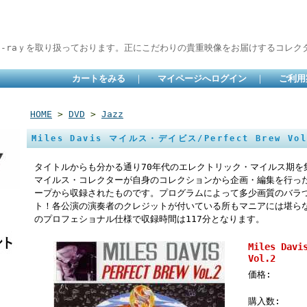
lu-raｙを取り扱っております。正にこだわりの貴重映像をお届けするコレクタ
カートをみる
｜
マイページへログイン
｜
ご利用
HOME
>
DVD
>
Jazz
Miles Davis マイルス・デイビス/Perfect Brew Vol
タイトルからも分かる通り70年代のエレクトリック・マイルス期を
マイルス・コレクターが自身のコレクションから企画・編集を行っ
ープから収録されたものです。プログラムによって多少画質のバラ
ト！各公演の演奏者のクレジットが付いている所もマニアには堪ら
のプロフェショナル仕様で収録時間は117分となります。
Miles Da
Vol.2
価格:
購入数: