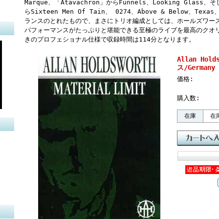
Marque、「Atavachron」からFunnels、Looking Glass、そ
らSixteen Men Of Tain、 0274、Above & Below、Texas
ランスのとれたもので、まさにトリオ編成としては、ホールズワー
パフォーマンスがたっぷりと堪能できる至極のライブを最高のクオ
きのプロフェショナル仕様で収録時間は114分となります。
Allan Ho
ス/Germany 
価格:
購入数:
在庫
在