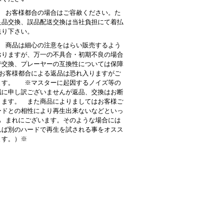
： お客様都合の場合はご容赦ください。た
良品交換、誤品配送交換は当社負担にて着払
送り下さい。
 商品は細心の注意をはらい販売するよう
おりますが、万一の不具合・初期不良の場合
で交換、プレーヤーの互換性については保障
お客様都合による返品は恐れ入りますがご
ます。 ※マスターに起因するノイズ等の
誠に申し訳ございませんが返品、交換はお断
ります。 また商品によりましてはお客様ご
ードとの相性により再生出来ないなどといっ
も まれにございます。そのような場合には
れば別のハードで再生を試される事をオスス
ます。）※