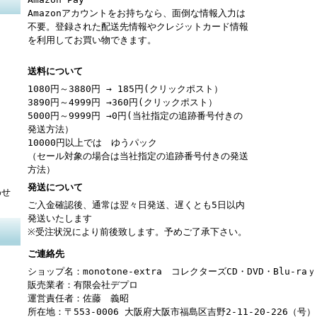
Amazonアカウントをお持ちなら、面倒な情報入力は
不要。登録された配送先情報やクレジットカード情報
を利用してお買い物できます。
送料について
1080円～3880円 → 185円(クリックポスト）
3890円～4999円 →360円(クリックポスト）
5000円～9999円 →0円(当社指定の追跡番号付きの
発送方法）
10000円以上では ゆうパック
（セール対象の場合は当社指定の追跡番号付きの発送
方法）
発送について
わせ
ご入金確認後、通常は翌々日発送、遅くとも5日以内
発送いたします
※受注状況により前後致します。予めご了承下さい。
ご連絡先
ショップ名：monotone-extra コレクターズCD・DVD・Blu-r
販売業者：有限会社デプロ
運営責任者：佐藤 義昭
所在地：〒553-0006 大阪府大阪市福島区吉野2-11-20-226（号）