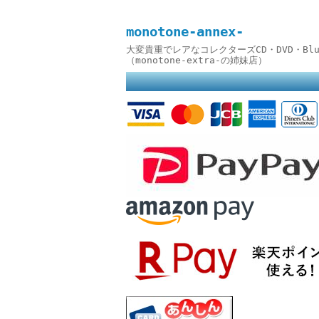
monotone-annex-
大変貴重でレアなコレクターズCD・DVD・B
（monotone-extra-の姉妹店）