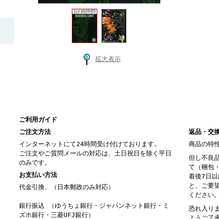
拡大表示
ご利用ガイド
ご注文方法
返品・交
インターネットにて24時間受け付けております。
商品の特
ご注文やご質問メールの対応は、土日祝日を除く平日
但し不良
のみです。
て（梱包
お支払い方法
着後7日
と、ご要
代金引換、（日本郵政のみ対応）
ください
銀行振込 （ゆうちょ銀行・ジャパンネット銀行・ミ
恐れ入り
ズホ銀行・三菱UFJ銀行）
ようご了