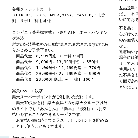
返品送料
各種クレジットカード
だし、不
（DINERS, JCB, AMEX,VISA, MASTER,) [分
いにてお
割・リボ] 利用可能
不良品：
コンビニ（番号端末式）・銀行ATM ネットバンキン
心がけて
グ決済
のみ無償
所定の決済手数料が自動計算され表示されますのであ
なし。 
らかじめご了承下さい。
遠慮願い
・商品代金 8,999円迄 → 一律330円
場合には
・商品代金 9,000円～13,999円迄 → 550円
りしてお
・商品代金 14,000円～19,999円迄 → 770円
使用のハ
・商品代金 20,000円～27,999円迄 → 990円
た不具合
・商品代金 28,000円以上 → 一律1,100円
可能であ
メいたし
楽天Pay ID決済
楽天スーパーポイントがご利用いただけます。
・楽天ID決済とは,楽天会員の方が楽天グループ以外
のサイトでも「あんしん」「簡単」「便利」に,お支
払いをすることができるサービスです。
・お支払い額に応じて楽天スーパーポイントを貯める
ことも,使うこともできます。
Amazon Pay