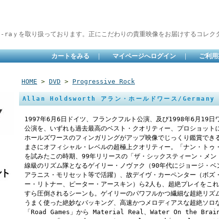
lu-raｙを取り扱っております。正にこだわりの貴重映像をお届けするコレクタ
カートをみる
｜
マイページへログイン
｜
ご利用
HOME
>
DVD
>
Progressive Rock
Allan Holdsworth アラン・ホールドワース/Germany 
1997年6月6日ドイツ、フランクフルト公演、及び1998年6月1
公演を、いずれも過去最高のベスト・クオリティー、プロショットに
ホールズワースのフィンガリングがアップ映像でじっくり鑑賞でき
まさにオフィシャル・レベルの超極上クオリティー。「ナン・トゥ
を試みたこの時期、99年リリースの「ザ・シックスティーン・メン
線級のリズム隊となるゲイリー・ノヴァク（90年代にジョージ・ベ
アラニス・モリセット等で活躍）、故デイヴ・カーペンター（ボズ
ー・リトナー、ピーター・アースキン）ら2人も、超絶プレイをこ
すら圧倒されるシーンも。ゲイリーのパワフルかつ繊細な超絶リズ
うまく使った絶妙なバッキング、高速かつメロディアスな超絶ソロ
「Road Games」から Material Real、Water On the Bra