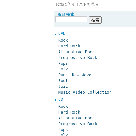
お気に入りリストを見る
商品検索
DVD
Rock
Hard Rock
Altanative Rock
Progressive Rock
Pops
Folk
Punk・New Wave
Soul
Jazz
Music Video Collection
CD
Rock
Hard Rock
Altanative Rock
Progressive Rock
Pops
Folk