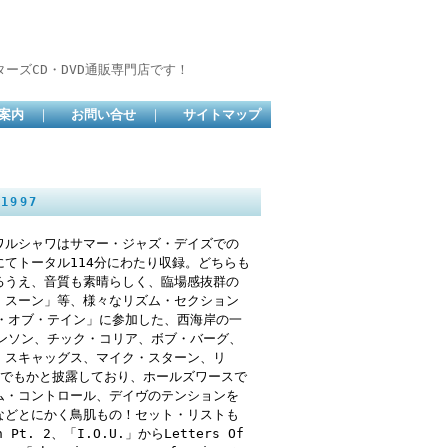
ーズCD・DVD通販専門店です！
案内
｜
お問い合せ
｜
サイトマップ
1997
9日ワルシャワはサマー・ジャズ・デイズでの
てトータル114分にわたり収録。どちらも
るうえ、音質も素晴らしく、臨場感抜群の
・スーン」等、様々なリズム・セクション
・オブ・テイン」に参加した、西海岸の一
ンソン、チック・コリア、ボブ・バーグ、
・スキャッグス、マイク・スターン、リ
れでもかと披露しており、ホールズワースで
ム・コントロール、デイヴのテンションを
などとにかく鳥肌もの！セット・リストも
in Pt. 2、「I.O.U.」からLetters Of