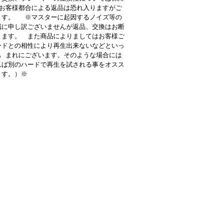
お客様都合による返品は恐れ入りますがご
ます。 ※マスターに起因するノイズ等の
誠に申し訳ございませんが返品、交換はお断
ります。 また商品によりましてはお客様ご
ードとの相性により再生出来ないなどといっ
も まれにございます。そのような場合には
れば別のハードで再生を試される事をオスス
ます。）※