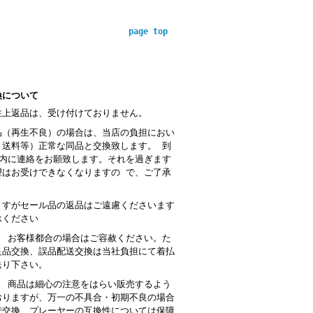
page top
換について
性上返品は、受け付けておりません。
品（再生不良）の場合は、当店の負担におい
・送料等）正常な同品と交換致します。 到
以内に連絡をお願致します。それを過ぎます
望はお受けできなくなりますの で、ご了承
。
ますがセール品の返品はご遠慮くださいます
承ください
： お客様都合の場合はご容赦ください。た
良品交換、誤品配送交換は当社負担にて着払
送り下さい。
 商品は細心の注意をはらい販売するよう
おりますが、万一の不具合・初期不良の場合
で交換、プレーヤーの互換性については保障