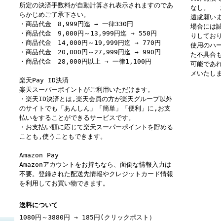
所定の決済手数料が自動計算され表示されますのであ
なし。 
らかじめご了承下さい。
遠慮願い
・商品代金 8,999円迄 → 一律330円
場合には
・商品代金 9,000円～13,999円迄 → 550円
りしてお
・商品代金 14,000円～19,999円迄 → 770円
使用のハ
・商品代金 20,000円～27,999円迄 → 990円
た不具合
・商品代金 28,000円以上 → 一律1,100円
可能であ
メいたし
楽天Pay ID決済
楽天スーパーポイントがご利用いただけます。
・楽天ID決済とは,楽天会員の方が楽天グループ以外
のサイトでも「あんしん」「簡単」「便利」に,お支
払いをすることができるサービスです。
・お支払い額に応じて楽天スーパーポイントを貯める
ことも,使うこともできます。
Amazon Pay
Amazonアカウントをお持ちなら、面倒な情報入力は
不要。登録された配送先情報やクレジットカード情報
を利用してお買い物できます。
送料について
1080円～3880円 → 185円(クリックポスト）