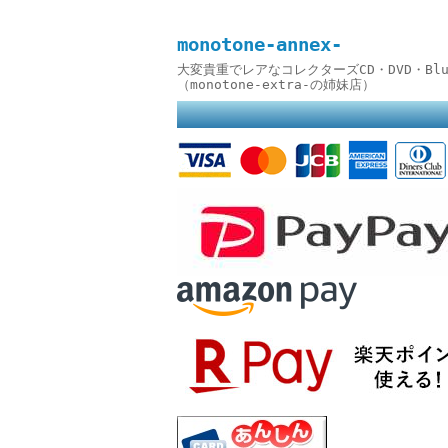
monotone-annex-
大変貴重でレアなコレクターズCD・DVD・B
（monotone-extra-の姉妹店）