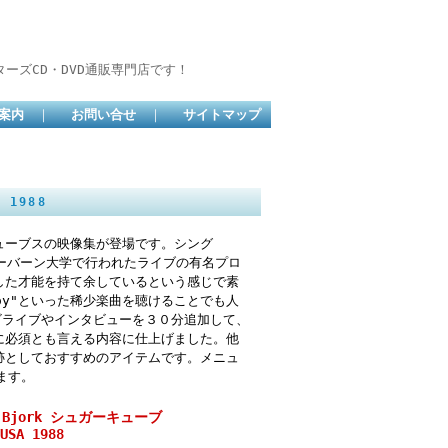
ーズCD・DVD通販専門店です！
案内
｜
お問い合せ
｜
サイトマップ
 1988
ューブスの映像集が登場です。シング
オーバーン大学で行われたライブの有名プロ
した才能を持て余しているという感じで素
boy"といった稀少楽曲を聴けることでも人
どテレビライブやインタビューを３０分追加して、
に必須とも言える内容に仕上げました。他
跡としておすすめのアイテムです。メニュ
ます。
es Bjork シュガーキューブ
USA 1988