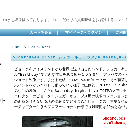
lu-raｙを取り扱っております。正にこだわりの貴重映像をお届けするコレクタ
カートをみる
｜
マイページへログイン
｜
ご利用
HOME
>
DVD
>
Pops
Sugarcubes Bjork シュガーキューブス/Alabama,USA
ビョークをアイスランドから世界に送り出したバンド、シュガーキ
ル"Birthday"で大きな注目をあつめた１９８８年、アラバマの
ショット映像です。まだまだ幼くつやつやのビョークが、その萌芽
人バンドをぐいぐい引っ張っていく様子は圧倒的。"Cat"、"Cow
気なこの映像に、さらにSaturday Night Live,TOTPな
コレクターのビョーク：シュガーキューブス期の映像コレクション
の追随を許さない表現の高みまで昇りつめたビョークの、重要な軌
ーチャプター付きのプロフェショナル仕様で収録時間は82分となり
Sugarcub
ス/Alabama,