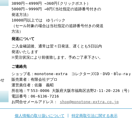
3890円～4999円 →360円(クリックポスト）
5000円～9999円 →0円(当社指定の追跡番号付きの
発送方法）
10000円以上では ゆうパック
（セール対象の場合は当社指定の追跡番号付きの発送
方法）
発送について
ご入金確認後、通常は翌々日発送、遅くとも5日以内
発送いたします
※受注状況により前後致します。予めご了承下さい。
ご連絡先
ショップ名：monotone-extra コレクターズCD・DVD・Blu-r
販売業者：有限会社デプロ
わせ
運営責任者：佐藤 義昭
所在地：〒553-0006 大阪府大阪市福島区吉野2-11-20-226（号）
電話番号：06-6136-7216
お問合せメールアドレス：
shop@monotone-extra.co.jp
個人情報の取り扱いについて
|
特定商取引法に関する表示