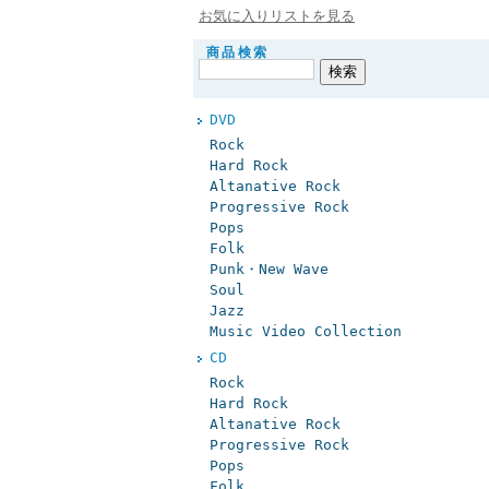
お気に入りリストを見る
商品検索
DVD
Rock
Hard Rock
Altanative Rock
Progressive Rock
Pops
Folk
Punk・New Wave
Soul
Jazz
Music Video Collection
CD
Rock
Hard Rock
Altanative Rock
Progressive Rock
Pops
Folk