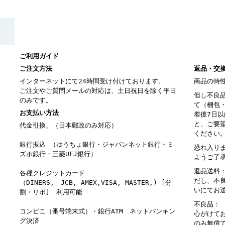
ご利用ガイド
ご注文方法
返品・交
インターネットにて24時間受け付けております。
商品の特
ご注文やご質問メールの対応は、土日祝日を除く平日
但し不良
のみです。
て（梱包
お支払い方法
着後7日
と、ご要
代金引換、（日本郵政のみ対応）
ください
銀行振込 （ゆうちょ銀行・ジャパンネット銀行・ミ
恐れ入り
ズホ銀行・三菱UFJ銀行）
ようご了
返品送料
各種クレジットカード
だし、不
（DINERS, JCB, AMEX,VISA, MASTER,) [分
いにてお
割・リボ] 利用可能
不良品：
コンビニ（番号端末式）・銀行ATM ネットバンキン
心がけて
グ決済
のみ無償