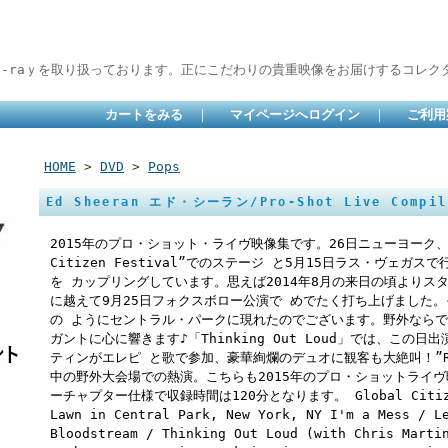
lu-raｙを取り扱っております。正にこだわりの貴重映像をお届けするコレクタ
カートをみる
｜
マイページへログイン
｜
ご利用
HOME
>
DVD
>
Pops
Ed Sheeran エド・シーラン/Pro-Shot Live Compil
2015年のプロ・ショット・ライヴ映像集です。26日ニューヨーク、
Citizen Festival”でのステージ と5月15日ラス・ヴェガスで行
を カップリングしています。思えば2014年8月の来日の頃よりス
に越えて9月25日フォクスボロー公演で めでたく打ち上げました
の ようにセントラル・パークに現れたのでございます。野外ならで
ガントに心に響きます♪「Thinking Out Loud」では、こ
ティンがエレピ と歌で参加、豪華絢爛のデュオに観客も大絶叫！”Roc
中の野外大会場での熱演。こちらも2015年のプロ・ショットライ
ーチャプター仕様で収録時間は120分となります。 Global Citizen F
Lawn in Central Park, New York, NY I'm a Mess / L
Bloodstream / Thinking Out Loud (with Chris Marti