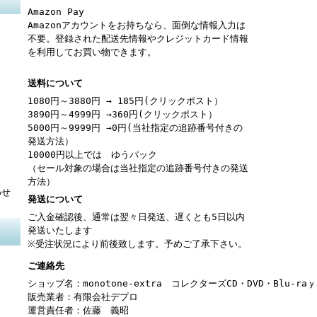
Amazon Pay
Amazonアカウントをお持ちなら、面倒な情報入力は
不要。登録された配送先情報やクレジットカード情報
を利用してお買い物できます。
送料について
1080円～3880円 → 185円(クリックポスト）
3890円～4999円 →360円(クリックポスト）
5000円～9999円 →0円(当社指定の追跡番号付きの
発送方法）
10000円以上では ゆうパック
（セール対象の場合は当社指定の追跡番号付きの発送
方法）
わせ
発送について
ご入金確認後、通常は翌々日発送、遅くとも5日以内
発送いたします
※受注状況により前後致します。予めご了承下さい。
ご連絡先
ショップ名：monotone-extra コレクターズCD・DVD・Blu-r
販売業者：有限会社デプロ
運営責任者：佐藤 義昭