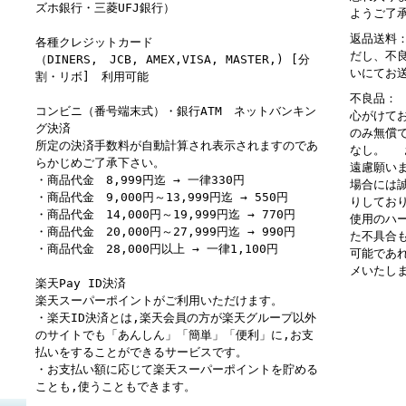
ズホ銀行・三菱UFJ銀行）
ようご了
返品送料
各種クレジットカード
だし、不
（DINERS, JCB, AMEX,VISA, MASTER,) [分
いにてお
割・リボ] 利用可能
不良品：
コンビニ（番号端末式）・銀行ATM ネットバンキン
心がけて
グ決済
のみ無償
所定の決済手数料が自動計算され表示されますのであ
なし。 
らかじめご了承下さい。
遠慮願い
・商品代金 8,999円迄 → 一律330円
場合には
・商品代金 9,000円～13,999円迄 → 550円
りしてお
・商品代金 14,000円～19,999円迄 → 770円
使用のハ
・商品代金 20,000円～27,999円迄 → 990円
た不具合
・商品代金 28,000円以上 → 一律1,100円
可能であ
メいたし
楽天Pay ID決済
楽天スーパーポイントがご利用いただけます。
・楽天ID決済とは,楽天会員の方が楽天グループ以外
のサイトでも「あんしん」「簡単」「便利」に,お支
払いをすることができるサービスです。
・お支払い額に応じて楽天スーパーポイントを貯める
ことも,使うこともできます。