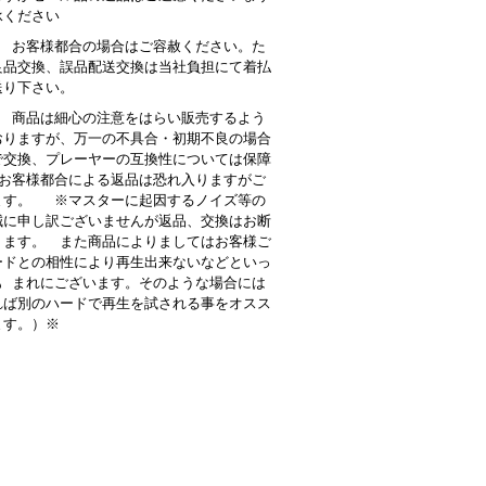
承ください
： お客様都合の場合はご容赦ください。た
良品交換、誤品配送交換は当社負担にて着払
送り下さい。
 商品は細心の注意をはらい販売するよう
おりますが、万一の不具合・初期不良の場合
で交換、プレーヤーの互換性については保障
お客様都合による返品は恐れ入りますがご
ます。 ※マスターに起因するノイズ等の
誠に申し訳ございませんが返品、交換はお断
ります。 また商品によりましてはお客様ご
ードとの相性により再生出来ないなどといっ
も まれにございます。そのような場合には
れば別のハードで再生を試される事をオスス
ます。）※