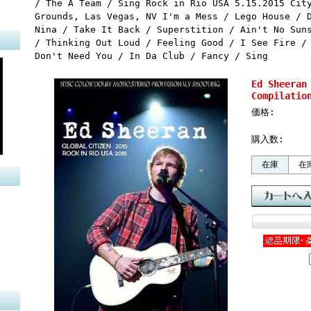
/ The A Team / Sing Rock in Rio USA 5.15.2015 Cit
Grounds, Las Vegas, NV I'm a Mess / Lego House / 
Nina / Take It Back / Superstition / Ain't No Sun
/ Thinking Out Loud / Feeling Good / I See Fire /
Don't Need You / In Da Club / Fancy / Sing
Ed Sheera
Compilatio
価格:
購入数:
在庫
在