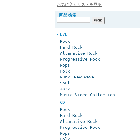
お気に入りリストを見る
商品検索
DVD
Rock
Hard Rock
Altanative Rock
Progressive Rock
Pops
Folk
Punk・New Wave
Soul
Jazz
Music Video Collection
CD
Rock
Hard Rock
Altanative Rock
Progressive Rock
Pops
Folk