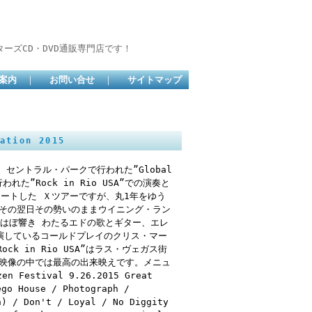
ーズCD・DVD通販専門店です！
案内
｜
お問い合せ
｜
サイトマップ
ation 2015
 セントラル・パークで行われた”Global
われた”Rock in Rio USA”での演奏と
タートした Ｘツアーですが、丸1年をゆう
。その翌日その勢いのままウイニング・ラン
はぼ響き わたるエドの歌とギター、エレ
の日出演しているコールドプレイのクリス・マー
k in Rio USA”はラス・ヴェガス街
ヴ映像の中では最高の出来映えです。メニュ
estival 9.26.2015 Great
ego House / Photograph /
n) / Don't / Loyal / No Diggity