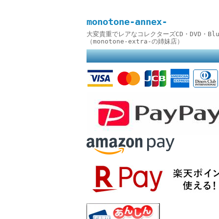
monotone-annex-
大変貴重でレアなコレクターズCD・DVD・B
（monotone-extra-の姉妹店）