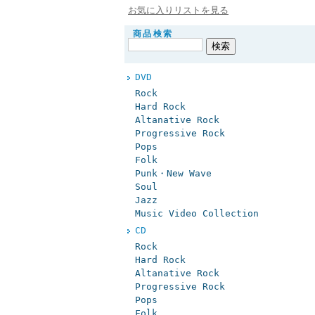
お気に入りリストを見る
商品検索
DVD
Rock
Hard Rock
Altanative Rock
Progressive Rock
Pops
Folk
Punk・New Wave
Soul
Jazz
Music Video Collection
CD
Rock
Hard Rock
Altanative Rock
Progressive Rock
Pops
Folk