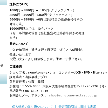
送料について
1080円～3880円 → 185円(クリックポスト）
3890円～4999円 →360円(クリックポスト）
5000円～9999円 →0円(当社指定の追跡番号付きの
発送方法）
10000円以上では ゆうパック
（セール対象の場合は当社指定の追跡番号付きの発送
方法）
発送について
ご入金確認後、通常は翌々日発送、遅くとも5日以内
発送いたします
※受注状況により前後致します。予めご了承下さい。
わせ
ご連絡先
ショップ名：monotone-extra コレクターズCD・DVD・Blu-r
販売業者：有限会社デプロ
運営責任者：佐藤 義昭
所在地：〒553-0006 大阪府大阪市福島区吉野2-11-20-226（号）
電話番号：06-6136-7216
お問合せメールアドレス：
shop@monotone-extra.co.jp
個人情報の取り扱いについて
|
特定商取引法に関する表示