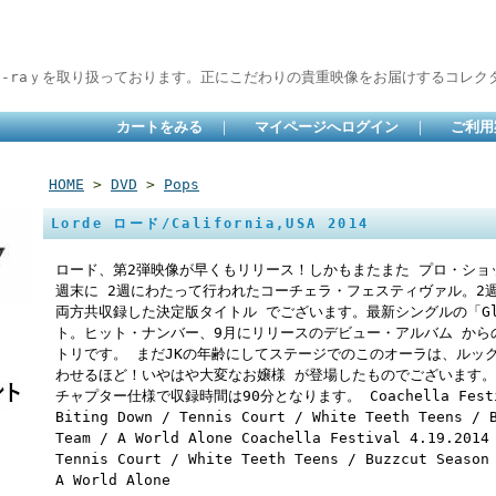
lu-raｙを取り扱っております。正にこだわりの貴重映像をお届けするコレクタ
カートをみる
｜
マイページへログイン
｜
ご利用
HOME
>
DVD
>
Pops
Lorde ロード/California,USA 2014
ロード、第2弾映像が早くもリリース！しかもまたまた プロ・ショッ
週末に 2週にわたって行われたコーチェラ・フェスティヴァル。2
両方共収録した決定版タイトル でございます。最新シングルの「Glor
ト。ヒット・ナンバー、9月にリリースのデビュー・アルバム から
トリです。 まだJKの年齢にしてステージでのこのオーラは、ルッ
わせるほど！いやはや大変なお嬢様 が登場したものでございます。つ
チャプター仕様で収録時間は90分となります。 Coachella Festival 
Biting Down / Tennis Court / White Teeth Teens / 
Team / A World Alone Coachella Festival 4.19.2014
Tennis Court / White Teeth Teens / Buzzcut Season
A World Alone