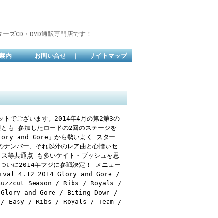
ーズCD・DVD通販専門店です！
案内
｜
お問い合せ
｜
サイトマップ
トでございます。2014年4月の第2第3の
週とも 参加したロードの2回のステージを
y and Gore」から勢いよく スター
のナンバー、それ以外のレア曲と心憎いセ
クス等共通点 も多いケイト・ブッシュを思
いに2014年フジに参戦決定！ メニュー
4.12.2014 Glory and Gore /
Buzzcut Season / Ribs / Royals /
 Glory and Gore / Biting Down /
 / Easy / Ribs / Royals / Team /