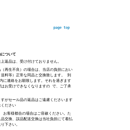
page top
換について
性上返品は、受け付けておりません。
品（再生不良）の場合は、当店の負担におい
・送料等）正常な同品と交換致します。 到
以内に連絡をお願致します。それを過ぎます
望はお受けできなくなりますの で、ご了承
。
ますがセール品の返品はご遠慮くださいます
承ください
： お客様都合の場合はご容赦ください。た
良品交換、誤品配送交換は当社負担にて着払
送り下さい。