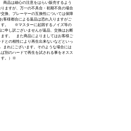
 商品は細心の注意をはらい販売するよう
おりますが、万一の不具合・初期不良の場合
で交換、プレーヤーの互換性については保障
お客様都合による返品は恐れ入りますがご
ます。 ※マスターに起因するノイズ等の
誠に申し訳ございませんが返品、交換はお断
ります。 また商品によりましてはお客様ご
ードとの相性により再生出来ないなどといっ
も まれにございます。そのような場合には
れば別のハードで再生を試される事をオスス
ます。）※