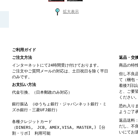
拡大表示
ご利用ガイド
ご注文方法
返品・交
インターネットにて24時間受け付けております。
商品の特
ご注文やご質問メールの対応は、土日祝日を除く平日
但し不良
のみです。
て（梱包
お支払い方法
着後7日
と、ご要
代金引換、（日本郵政のみ対応）
ください
銀行振込 （ゆうちょ銀行・ジャパンネット銀行・ミ
恐れ入り
ズホ銀行・三菱UFJ銀行）
ようご了
返品送料
各種クレジットカード
だし、不
（DINERS, JCB, AMEX,VISA, MASTER,) [分
いにてお
割・リボ] 利用可能