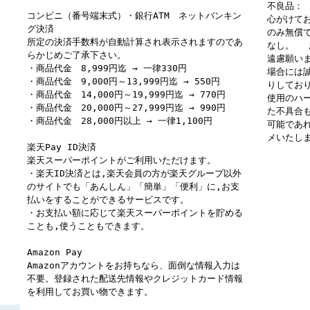
不良品：
コンビニ（番号端末式）・銀行ATM ネットバンキン
心がけて
グ決済
のみ無償
所定の決済手数料が自動計算され表示されますのであ
なし。 
らかじめご了承下さい。
遠慮願い
・商品代金 8,999円迄 → 一律330円
場合には
・商品代金 9,000円～13,999円迄 → 550円
りしてお
・商品代金 14,000円～19,999円迄 → 770円
使用のハ
・商品代金 20,000円～27,999円迄 → 990円
た不具合
・商品代金 28,000円以上 → 一律1,100円
可能であ
メいたし
楽天Pay ID決済
楽天スーパーポイントがご利用いただけます。
・楽天ID決済とは,楽天会員の方が楽天グループ以外
のサイトでも「あんしん」「簡単」「便利」に,お支
払いをすることができるサービスです。
・お支払い額に応じて楽天スーパーポイントを貯める
ことも,使うこともできます。
Amazon Pay
Amazonアカウントをお持ちなら、面倒な情報入力は
不要。登録された配送先情報やクレジットカード情報
を利用してお買い物できます。