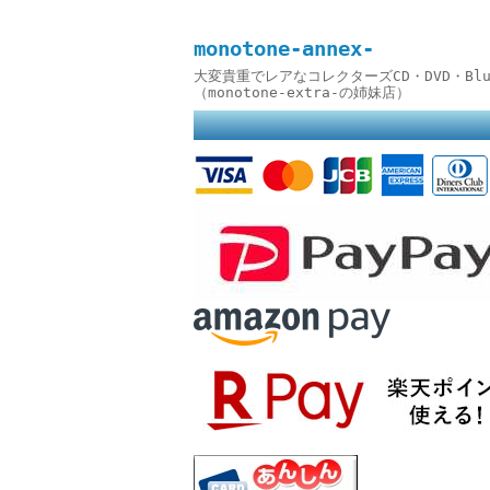
monotone-annex-
大変貴重でレアなコレクターズCD・DVD・B
（monotone-extra-の姉妹店）