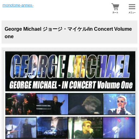
monotone-annex-
George Michael ジョージ・マイケル/in Concert Volume
one