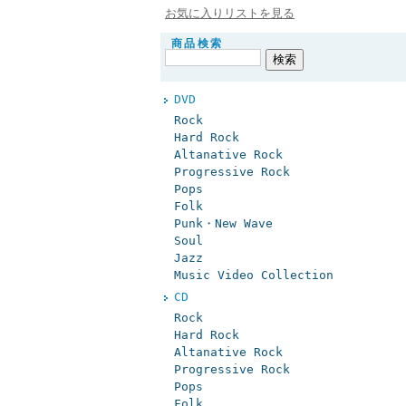
お気に入りリストを見る
商品検索
DVD
Rock
Hard Rock
Altanative Rock
Progressive Rock
Pops
Folk
Punk・New Wave
Soul
Jazz
Music Video Collection
CD
Rock
Hard Rock
Altanative Rock
Progressive Rock
Pops
Folk