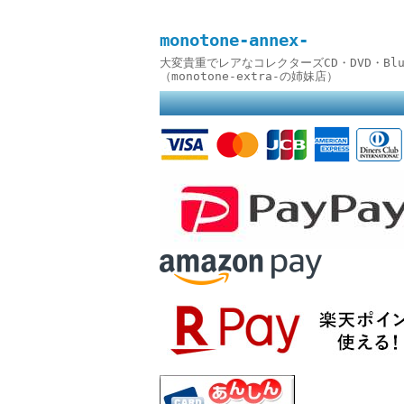
monotone-annex-
大変貴重でレアなコレクターズCD・DVD・B
（monotone-extra-の姉妹店）