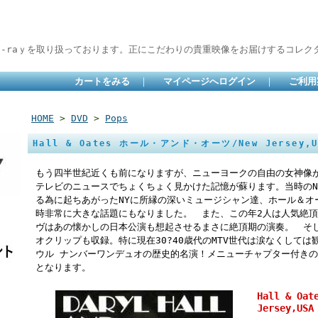
lu-raｙを取り扱っております。正にこだわりの貴重映像をお届けするコレクタ
カートをみる
｜
マイページへログイン
｜
ご利用
HOME
>
DVD
>
Pops
Hall & Oates ホール・アンド・オーツ/New Jersey,US
もう四半世紀近くも前になりますが、ニューヨークの自由の女神像
テレビのニュースでちょくちょく見かけた記憶が蘇ります。当時のN
る為に起ちあがったNYに所縁の深いミュージシャン達、ホール＆オ
時非常に大きな話題にもなりました。 また、この年2人は人気絶
ヴはあの懐かしの日本公演も想起させるまさに絶頂期の演奏。 そ
オクリップも収録。特に現在30?40歳代のMTV世代は涙なくしては
ウル ナンバーワンデュオの歴史的名演！メニューチャプター付きの
となります。
Hall & O
Jersey,USA