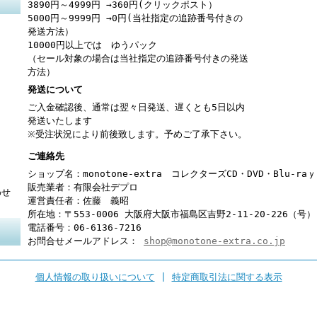
3890円～4999円 →360円(クリックポスト）
5000円～9999円 →0円(当社指定の追跡番号付きの
発送方法）
10000円以上では ゆうパック
（セール対象の場合は当社指定の追跡番号付きの発送
方法）
発送について
ご入金確認後、通常は翌々日発送、遅くとも5日以内
発送いたします
※受注状況により前後致します。予めご了承下さい。
ご連絡先
ショップ名：monotone-extra コレクターズCD・DVD・Blu-r
販売業者：有限会社デプロ
わせ
運営責任者：佐藤 義昭
所在地：〒553-0006 大阪府大阪市福島区吉野2-11-20-226（号）
電話番号：06-6136-7216
お問合せメールアドレス：
shop@monotone-extra.co.jp
個人情報の取り扱いについて
|
特定商取引法に関する表示