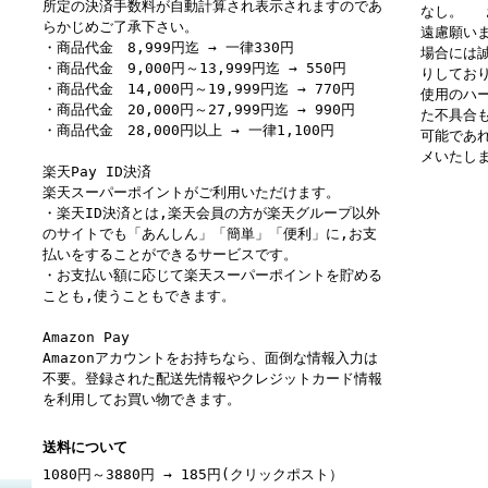
所定の決済手数料が自動計算され表示されますのであ
なし。 
らかじめご了承下さい。
遠慮願い
・商品代金 8,999円迄 → 一律330円
場合には
・商品代金 9,000円～13,999円迄 → 550円
りしてお
・商品代金 14,000円～19,999円迄 → 770円
使用のハ
・商品代金 20,000円～27,999円迄 → 990円
た不具合
・商品代金 28,000円以上 → 一律1,100円
可能であ
メいたし
楽天Pay ID決済
楽天スーパーポイントがご利用いただけます。
・楽天ID決済とは,楽天会員の方が楽天グループ以外
のサイトでも「あんしん」「簡単」「便利」に,お支
払いをすることができるサービスです。
・お支払い額に応じて楽天スーパーポイントを貯める
ことも,使うこともできます。
Amazon Pay
Amazonアカウントをお持ちなら、面倒な情報入力は
不要。登録された配送先情報やクレジットカード情報
を利用してお買い物できます。
送料について
1080円～3880円 → 185円(クリックポスト）