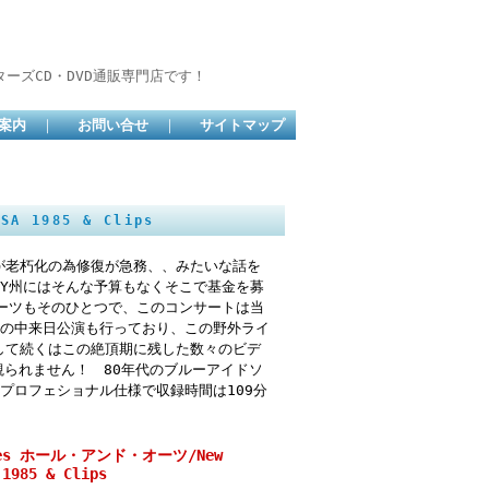
ーズCD・DVD通販専門店です！
案内
｜
お問い合せ
｜
サイトマップ
A 1985 & Clips
が老朽化の為修復が急務、、みたいな話を
Y州にはそんな予算もなくそこで基金を募
ーツもそのひとつで、このコンサートは当
頂の中来日公演も行っており、この野外ライ
して続くはこの絶頂期に残した数々のビデ
観られません！ 80年代のブルーアイドソ
プロフェショナル仕様で収録時間は109分
ates ホール・アンド・オーツ/New
 1985 & Clips