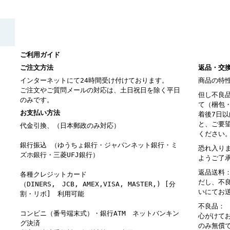
ご利用ガイド
ご注文方法
返品・交
インターネットにて24時間受け付けております。
商品の特
ご注文やご質問メールの対応は、土日祝日を除く平日
但し不良
のみです。
て（梱包
お支払い方法
着後7日
と、ご要
代金引換、（日本郵政のみ対応）
ください
銀行振込 （ゆうちょ銀行・ジャパンネット銀行・ミ
恐れ入り
ズホ銀行・三菱UFJ銀行）
ようご了
返品送料
各種クレジットカード
だし、不
（DINERS, JCB, AMEX,VISA, MASTER,) [分
いにてお
割・リボ] 利用可能
不良品：
コンビニ（番号端末式）・銀行ATM ネットバンキン
心がけて
グ決済
のみ無償