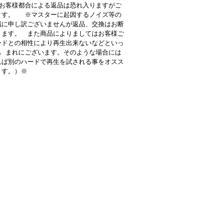
お客様都合による返品は恐れ入りますがご
ます。 ※マスターに起因するノイズ等の
誠に申し訳ございませんが返品、交換はお断
ります。 また商品によりましてはお客様ご
ードとの相性により再生出来ないなどといっ
も まれにございます。そのような場合には
れば別のハードで再生を試される事をオスス
ます。）※