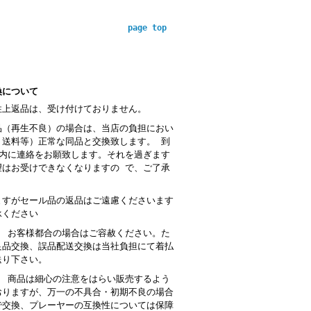
page top
換について
性上返品は、受け付けておりません。
品（再生不良）の場合は、当店の負担におい
・送料等）正常な同品と交換致します。 到
以内に連絡をお願致します。それを過ぎます
望はお受けできなくなりますの で、ご了承
。
ますがセール品の返品はご遠慮くださいます
承ください
： お客様都合の場合はご容赦ください。た
良品交換、誤品配送交換は当社負担にて着払
送り下さい。
 商品は細心の注意をはらい販売するよう
おりますが、万一の不具合・初期不良の場合
で交換、プレーヤーの互換性については保障