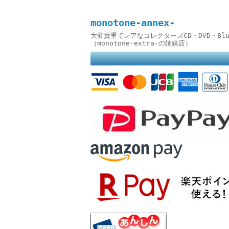
monotone-annex-
大変貴重でレアなコレクターズCD・DVD・B
（monotone-extra-の姉妹店）