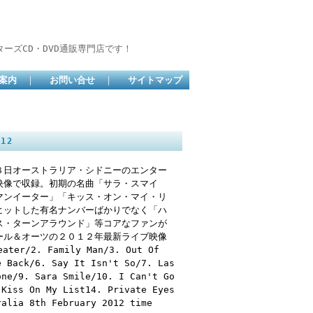
ーズCD・DVD通販専門店です！
案内
｜
お問い合せ
｜
サイトマップ
12
８日オーストラリア・シドニーのエンター
映像で収録。初期の名曲「サラ・スマイ
マンイーター」「キッス・オン・マイ・リ
ヒットした有名ナンバーばかりでなく「ハ
ス・ターンアラウンド」等コアなファンが
ール＆オーツの２０１２年最新ライブ映像
2. Family Man/3. Out Of
e Back/6. Say It Isn't So/7. Las
one/9. Sara Smile/10. I Can't Go
 Kiss On My List14. Private Eyes
ralia 8th February 2012 time