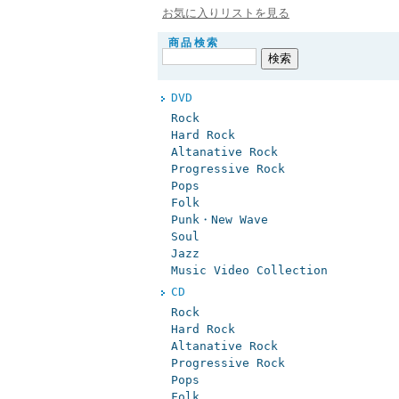
お気に入りリストを見る
商品検索
DVD
Rock
Hard Rock
Altanative Rock
Progressive Rock
Pops
Folk
Punk・New Wave
Soul
Jazz
Music Video Collection
CD
Rock
Hard Rock
Altanative Rock
Progressive Rock
Pops
Folk