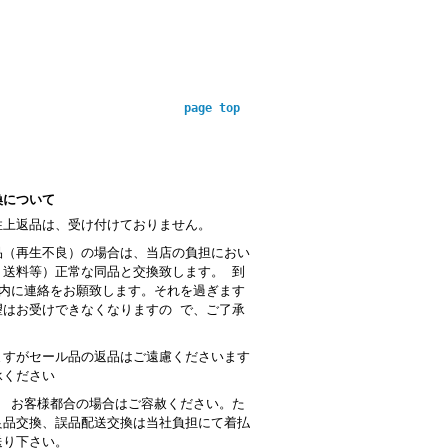
page top
換について
性上返品は、受け付けておりません。
品（再生不良）の場合は、当店の負担におい
・送料等）正常な同品と交換致します。 到
以内に連絡をお願致します。それを過ぎます
望はお受けできなくなりますの で、ご了承
。
ますがセール品の返品はご遠慮くださいます
承ください
： お客様都合の場合はご容赦ください。た
良品交換、誤品配送交換は当社負担にて着払
送り下さい。