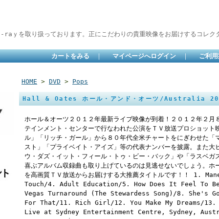
lu-raｙを取り扱っております。正にこだわりの貴重映像をお届けするコレクタ
カートをみる
｜
マイページへログイン
｜
ご利用
HOME
>
DVD
>
Pops
Hall & Oates ホール・アンド・オーツ/Australia 20
ホール＆オーツ２０１２年最新ライブ映像が到着！２０１２年２月
テインメント・センターで行なわれた公演をＴＶ放送プロショット
ル」「リッチ・ガール」から８０年代全米チャートをにぎわせた「
スト」「プライベイト・アイズ」等の代表ナンバーを披露。また大
ウ・ダズ・イット・フィール・トゥ・ビー・バック」や「ラスベガ
喜ぶアルバム収録曲も取り上げているのは見逃せないでしょう。ホ
を高画質ＴＶ放送からお届けする大推薦タイトルです！！ 1. Maneater/
Touch/4. Adult Education/5. How Does It Feel To B
Vegas Turnaround (The Stewardess Song)/8. She's G
For That/11. Rich Girl/12. You Make My Dreams/13.
Live at Sydney Entertainment Centre, Sydney, Aust