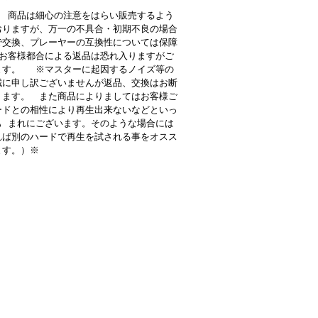
 商品は細心の注意をはらい販売するよう
おりますが、万一の不具合・初期不良の場合
で交換、プレーヤーの互換性については保障
お客様都合による返品は恐れ入りますがご
ます。 ※マスターに起因するノイズ等の
誠に申し訳ございませんが返品、交換はお断
ります。 また商品によりましてはお客様ご
ードとの相性により再生出来ないなどといっ
も まれにございます。そのような場合には
れば別のハードで再生を試される事をオスス
ます。）※