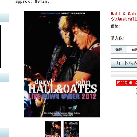
approx. 89min.
Hall & O
ツ/Australi
価格:
購入数:
在庫
在