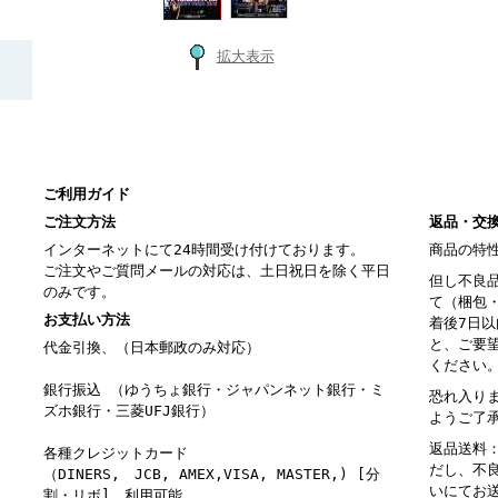
拡大表示
ご利用ガイド
ご注文方法
返品・交
インターネットにて24時間受け付けております。
商品の特
ご注文やご質問メールの対応は、土日祝日を除く平日
但し不良
のみです。
て（梱包
お支払い方法
着後7日
と、ご要
代金引換、（日本郵政のみ対応）
ください
銀行振込 （ゆうちょ銀行・ジャパンネット銀行・ミ
恐れ入り
ズホ銀行・三菱UFJ銀行）
ようご了
返品送料
各種クレジットカード
だし、不
（DINERS, JCB, AMEX,VISA, MASTER,) [分
いにてお
割・リボ] 利用可能