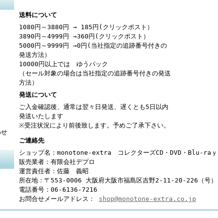
送料について
1080円～3880円 → 185円(クリックポスト）
3890円～4999円 →360円(クリックポスト）
5000円～9999円 →0円(当社指定の追跡番号付きの
発送方法）
10000円以上では ゆうパック
（セール対象の場合は当社指定の追跡番号付きの発送
方法）
発送について
ご入金確認後、通常は翌々日発送、遅くとも5日以内
発送いたします
※受注状況により前後致します。予めご了承下さい。
わせ
ご連絡先
ショップ名：monotone-extra コレクターズCD・DVD・Blu-r
販売業者：有限会社デプロ
運営責任者：佐藤 義昭
所在地：〒553-0006 大阪府大阪市福島区吉野2-11-20-226（号）
電話番号：06-6136-7216
お問合せメールアドレス：
shop@monotone-extra.co.jp