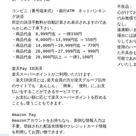
不良品：
コンビニ（番号端末式）・銀行ATM ネットバンキン
心がけて
グ決済
のみ無償
所定の決済手数料が自動計算され表示されますのであ
なし。 
らかじめご了承下さい。
遠慮願い
・商品代金 8,999円迄 → 一律330円
場合には
・商品代金 9,000円～13,999円迄 → 550円
りしてお
・商品代金 14,000円～19,999円迄 → 770円
使用のハ
・商品代金 20,000円～27,999円迄 → 990円
た不具合
・商品代金 28,000円以上 → 一律1,100円
可能であ
メいたし
楽天Pay ID決済
楽天スーパーポイントがご利用いただけます。
・楽天ID決済とは,楽天会員の方が楽天グループ以外
のサイトでも「あんしん」「簡単」「便利」に,お支
払いをすることができるサービスです。
・お支払い額に応じて楽天スーパーポイントを貯める
ことも,使うこともできます。
Amazon Pay
Amazonアカウントをお持ちなら、面倒な情報入力は
不要。登録された配送先情報やクレジットカード情報
を利用してお買い物できます。