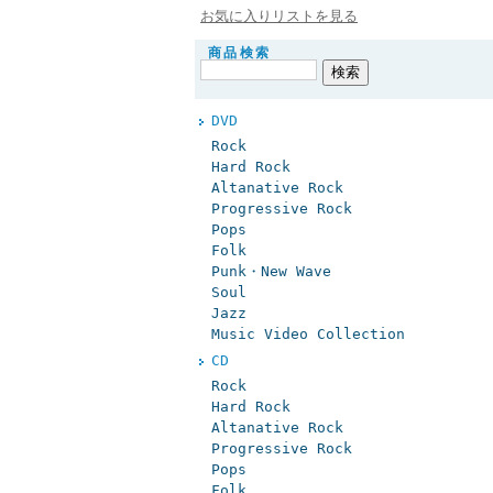
お気に入りリストを見る
商品検索
DVD
Rock
Hard Rock
Altanative Rock
Progressive Rock
Pops
Folk
Punk・New Wave
Soul
Jazz
Music Video Collection
CD
Rock
Hard Rock
Altanative Rock
Progressive Rock
Pops
Folk