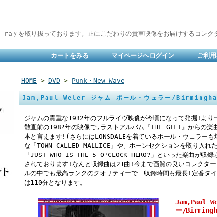
lu-raｙを取り扱っております。正にこだわりの貴重映像をお届けするコレクタ
カートをみる
｜
マイページへログイン
｜
ご利用
HOME
>
DVD
>
Punk・New Wave
Jam,Paul Weler ジャム ポール・ウェラー/Birmingha
ジャムの貴重な1982年のフルライヴ映像が今頃になって発掘!よ
散直前の1982年の映像で,ラストアルバム『THE GIFT』から
本と言えます!(さらにはLONSDALEを着ているポール・ウェラー
な「TOWN CALLED MALLICE」や、ホーンセクションを取り
「JUST WHO IS THE 5 O'CLOCK HERO?」といった楽
されております!なんと収録曲は21曲!今まで画質の良いコレクタ
ルの中でも最高ランクのクオリティーで、収録時間も最長!定番タイ
は110分となります。
Jam,Paul
ー/Birmingh