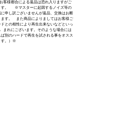
お客様都合による返品は恐れ入りますがご
ます。 ※マスターに起因するノイズ等の
誠に申し訳ございませんが返品、交換はお断
ります。 また商品によりましてはお客様ご
ードとの相性により再生出来ないなどといっ
も まれにございます。そのような場合には
れば別のハードで再生を試される事をオスス
ます。）※