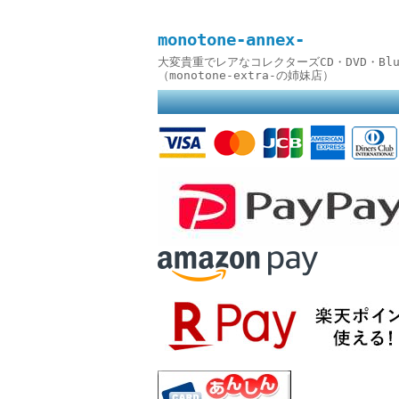
monotone-annex-
大変貴重でレアなコレクターズCD・DVD・B
（monotone-extra-の姉妹店）