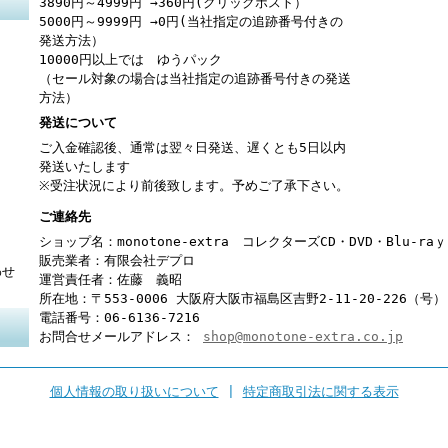
3890円～4999円 →360円(クリックポスト）
5000円～9999円 →0円(当社指定の追跡番号付きの
発送方法）
10000円以上では ゆうパック
（セール対象の場合は当社指定の追跡番号付きの発送
方法）
発送について
ご入金確認後、通常は翌々日発送、遅くとも5日以内
発送いたします
※受注状況により前後致します。予めご了承下さい。
ご連絡先
ショップ名：monotone-extra コレクターズCD・DVD・Blu-r
販売業者：有限会社デプロ
わせ
運営責任者：佐藤 義昭
所在地：〒553-0006 大阪府大阪市福島区吉野2-11-20-226（号）
電話番号：06-6136-7216
お問合せメールアドレス：
shop@monotone-extra.co.jp
個人情報の取り扱いについて
|
特定商取引法に関する表示