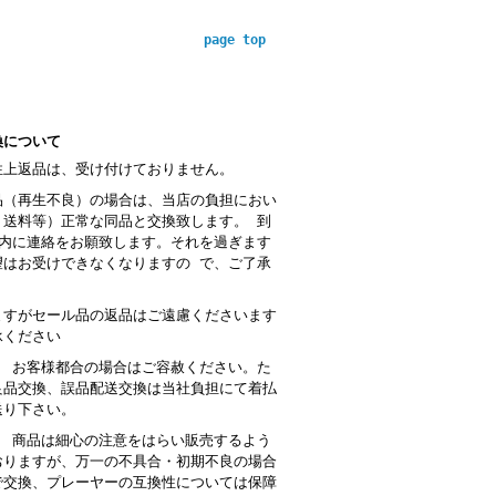
page top
換について
性上返品は、受け付けておりません。
品（再生不良）の場合は、当店の負担におい
・送料等）正常な同品と交換致します。 到
以内に連絡をお願致します。それを過ぎます
望はお受けできなくなりますの で、ご了承
。
ますがセール品の返品はご遠慮くださいます
承ください
： お客様都合の場合はご容赦ください。た
良品交換、誤品配送交換は当社負担にて着払
送り下さい。
 商品は細心の注意をはらい販売するよう
おりますが、万一の不具合・初期不良の場合
で交換、プレーヤーの互換性については保障