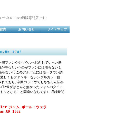
ーズCD・DVD通販専門店です！
案内
｜
お問い合せ
｜
サイトマップ
m,UK 1982
り一層ファンクやソウルへ傾向していった解
の楽曲が中心というのがファンには堪らない１
も堪らない!)このアルバムにはモータウン調
入れた激しくもファンキーなシングルカット曲
曲が収録されており,今回のライヴでももちろん演奏
ーズ映像がほとんど無かったジャムのタイト
トルとなること間違いなしです! 収録時間
 Weler ジャム ポール・ウェラ
am,UK 1982