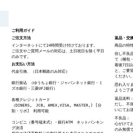
ご利用ガイド
ご注文方法
返品・交
インターネットにて24時間受け付けております。
商品の特
ご注文やご質問メールの対応は、土日祝日を除く平日
但し不良
のみです。
て（梱包
お支払い方法
着後7日
と、ご要
代金引換、（日本郵政のみ対応）
ください
銀行振込 （ゆうちょ銀行・ジャパンネット銀行・ミ
恐れ入り
ズホ銀行・三菱UFJ銀行）
ようご了
返品送料
各種クレジットカード
だし、不
（DINERS, JCB, AMEX,VISA, MASTER,) [分
いにてお
割・リボ] 利用可能
不良品：
コンビニ（番号端末式）・銀行ATM ネットバンキン
心がけて
グ決済
のみ無償