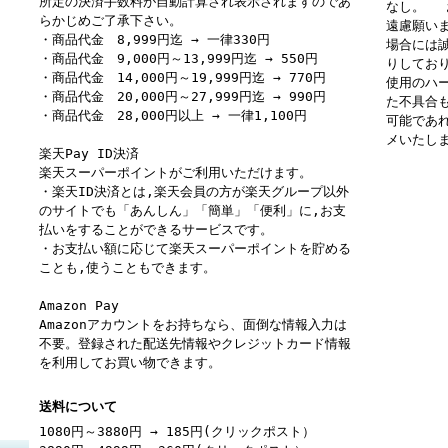
所定の決済手数料が自動計算され表示されますのであ
なし。 
らかじめご了承下さい。
遠慮願い
・商品代金 8,999円迄 → 一律330円
場合には
・商品代金 9,000円～13,999円迄 → 550円
りしてお
・商品代金 14,000円～19,999円迄 → 770円
使用のハ
・商品代金 20,000円～27,999円迄 → 990円
た不具合
・商品代金 28,000円以上 → 一律1,100円
可能であ
メいたし
楽天Pay ID決済
楽天スーパーポイントがご利用いただけます。
・楽天ID決済とは,楽天会員の方が楽天グループ以外
のサイトでも「あんしん」「簡単」「便利」に,お支
払いをすることができるサービスです。
・お支払い額に応じて楽天スーパーポイントを貯める
ことも,使うこともできます。
Amazon Pay
Amazonアカウントをお持ちなら、面倒な情報入力は
不要。登録された配送先情報やクレジットカード情報
を利用してお買い物できます。
送料について
1080円～3880円 → 185円(クリックポスト）