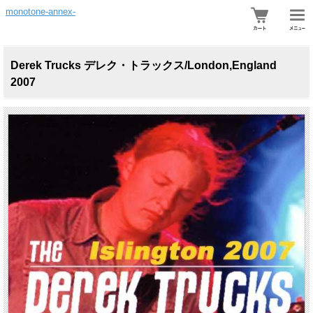
monotone-annex-
Derek Trucks デレク・トラックス/London,England
2007