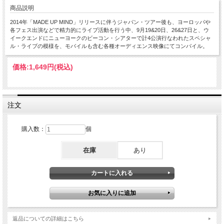
商品説明
2014年「MADE UP MIND」リリースに伴うジャパン・ツアー後も、ヨーロッパや
各フェス出演などで精力的にライブ活動を行う中、9月19&20日、26&27日と、ウ
イークエンドにニューヨークのビーコン・シアターで計4公演行なわれたスペシャ
ル・ライブの模様を、モバイルも含む各種オーディエンス映像にてコンパイル。
価格:
1,649円
(税込)
注文
購入数：
個
在庫
あり
返品についての詳細はこちら