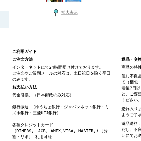
拡大表示
ご利用ガイド
ご注文方法
返品・交
インターネットにて24時間受け付けております。
商品の特
ご注文やご質問メールの対応は、土日祝日を除く平日
但し不良
のみです。
て（梱包
お支払い方法
着後7日
と、ご要
代金引換、（日本郵政のみ対応）
ください
銀行振込 （ゆうちょ銀行・ジャパンネット銀行・ミ
恐れ入り
ズホ銀行・三菱UFJ銀行）
ようご了
返品送料
各種クレジットカード
だし、不
（DINERS, JCB, AMEX,VISA, MASTER,) [分
いにてお
割・リボ] 利用可能