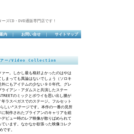
ーズCD・DVD通販専門店です！
案内
｜
お問い合せ
｜
サイトマップ
アー/Video Collection
ツァー。しかし最も格好よかったのはやは
てしまっても異論はないでしょう（ソロキ
意外にもアイテムの少ない９０年代、グレ
ブライアン・アダムスと共演したステー
 STREETのミックとボウイを思い出し腰が
７年ラスベガスでのステージ。フルセット
らしい"ステージです。本作の一番の見所
年に制作されたブライアンのキャリアを総
いデビュー時のレア映像が散りばめられて
っています。なかなか欲張った映像コレク
すすめです。