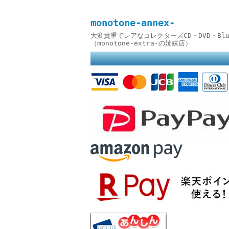
monotone-annex-
大変貴重でレアなコレクターズCD・DVD・B
（monotone-extra-の姉妹店）