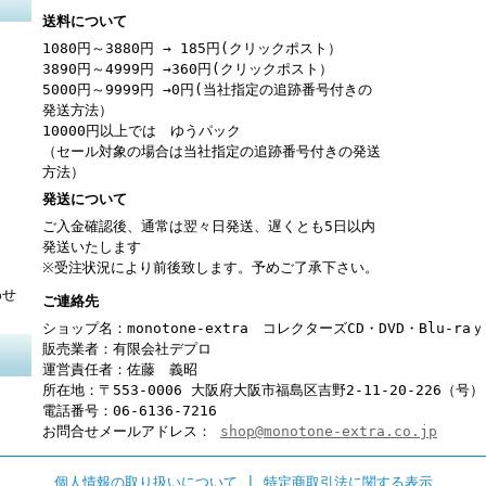
送料について
1080円～3880円 → 185円(クリックポスト）
3890円～4999円 →360円(クリックポスト）
5000円～9999円 →0円(当社指定の追跡番号付きの
発送方法）
10000円以上では ゆうパック
（セール対象の場合は当社指定の追跡番号付きの発送
方法）
発送について
ご入金確認後、通常は翌々日発送、遅くとも5日以内
発送いたします
※受注状況により前後致します。予めご了承下さい。
わせ
ご連絡先
ショップ名：monotone-extra コレクターズCD・DVD・Blu-r
販売業者：有限会社デプロ
運営責任者：佐藤 義昭
所在地：〒553-0006 大阪府大阪市福島区吉野2-11-20-226（号）
電話番号：06-6136-7216
お問合せメールアドレス：
shop@monotone-extra.co.jp
個人情報の取り扱いについて
|
特定商取引法に関する表示