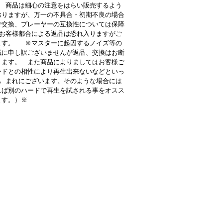
 商品は細心の注意をはらい販売するよう
おりますが、万一の不具合・初期不良の場合
で交換、プレーヤーの互換性については保障
お客様都合による返品は恐れ入りますがご
ます。 ※マスターに起因するノイズ等の
誠に申し訳ございませんが返品、交換はお断
ります。 また商品によりましてはお客様ご
ードとの相性により再生出来ないなどといっ
も まれにございます。そのような場合には
れば別のハードで再生を試される事をオスス
ます。）※