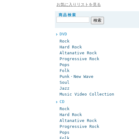
お気に入りリストを見る
商品検索
DVD
Rock
Hard Rock
Altanative Rock
Progressive Rock
Pops
Folk
Punk・New Wave
Soul
Jazz
Music Video Collection
CD
Rock
Hard Rock
Altanative Rock
Progressive Rock
Pops
Folk