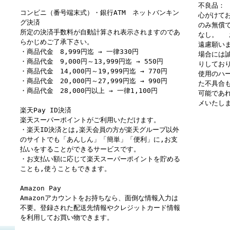
不良品：
コンビニ（番号端末式）・銀行ATM ネットバンキン
心がけて
グ決済
のみ無償
所定の決済手数料が自動計算され表示されますのであ
なし。 
らかじめご了承下さい。
遠慮願い
・商品代金 8,999円迄 → 一律330円
場合には
・商品代金 9,000円～13,999円迄 → 550円
りしてお
・商品代金 14,000円～19,999円迄 → 770円
使用のハ
・商品代金 20,000円～27,999円迄 → 990円
た不具合
・商品代金 28,000円以上 → 一律1,100円
可能であ
メいたし
楽天Pay ID決済
楽天スーパーポイントがご利用いただけます。
・楽天ID決済とは,楽天会員の方が楽天グループ以外
のサイトでも「あんしん」「簡単」「便利」に,お支
払いをすることができるサービスです。
・お支払い額に応じて楽天スーパーポイントを貯める
ことも,使うこともできます。
Amazon Pay
Amazonアカウントをお持ちなら、面倒な情報入力は
不要。登録された配送先情報やクレジットカード情報
を利用してお買い物できます。