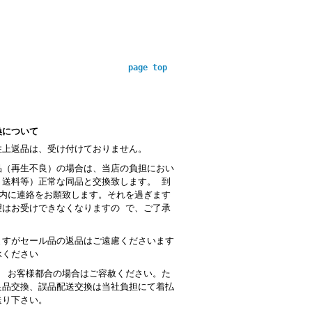
page top
換について
性上返品は、受け付けておりません。
品（再生不良）の場合は、当店の負担におい
・送料等）正常な同品と交換致します。 到
以内に連絡をお願致します。それを過ぎます
望はお受けできなくなりますの で、ご了承
。
ますがセール品の返品はご遠慮くださいます
承ください
： お客様都合の場合はご容赦ください。た
良品交換、誤品配送交換は当社負担にて着払
送り下さい。