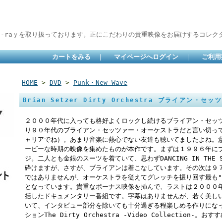
lu-raｙを取り扱っております。正にこだわりの貴重映像をお届けするコレクタ
カートをみる
｜
マイページへログイン
｜
ご利用
HOME
>
DVD
>
Punk・New Wave
Brian Setzer Dirty Orchestra ブライアン・セッツ
２０００年代に入っても格好よくロックし続けるブライアン・セッ
り９０年代のブライアン・セッツァー・オーケストラだと言い切っ
ャリアでね）。あまり音楽に熱心でない友達も聴いてましたよね。
ービーな時期の映像を集めたものが本作です。まずは１９９６年に
ジ。二人とも金銀のスーツを着ていて、思わずDANCING IN THE
砕けますが、さすが、ブライアンは着こなしています。その次は９
ではありませんが、オーケストラを従えてグレッチを振り回す最も"
となっています。貴重なボーナス映像を挿んで、ラストは２０００
括したドキュメンタリー番組です。字幕はありませんが、若く美し
いて、インタビュー部分を除いても十分過ぎる程楽しめる作りにな
ションThe Dirty Orchestra -Video Collection-。お