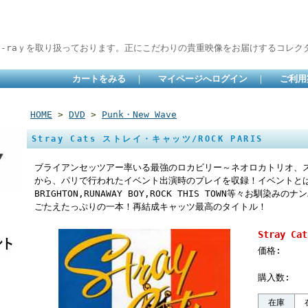
lu-raｙを取り扱っております。正にこだわりの貴重映像をお届けするコレクタ
カートをみる
｜
マイページへログイン
｜
ご利用
HOME
>
DVD
>
Punk・New Wave
Stray Cats ストレイ・キャッツ/ROCK PARIS
ブライアンセッツアー率いる最強のロカビリー～ネオロカトリオ、ス
から、パリで行われたイベント出演時のプレイを収録！イベントとはいえ、MY
BRIGHTON,RUNAWAY BOY,ROCK THIS TOWN等々お馴
ごたえたっぷりの一本！再結成キャッツ最高のタイトル！
Stray C
価格:
購入数:
在庫