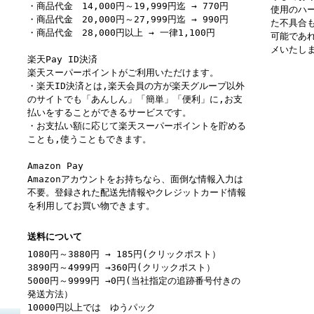
・商品代金 14,000円～19,999円迄 → 770円
使用のハ
・商品代金 20,000円～27,999円迄 → 990円
た不具合
・商品代金 28,000円以上 → 一律1,100円
可能であ
メいたし
楽天Pay ID決済
楽天スーパーポイントがご利用いただけます。
・楽天ID決済とは,楽天会員の方が楽天グループ以外
のサイトでも「あんしん」「簡単」「便利」に,お支
払いをすることができるサービスです。
・お支払い額に応じて楽天スーパーポイントを貯める
ことも,使うこともできます。
Amazon Pay
Amazonアカウントをお持ちなら、面倒な情報入力は
不要。登録された配送先情報やクレジットカード情報
を利用してお買い物できます。
送料について
1080円～3880円 → 185円(クリックポスト）
3890円～4999円 →360円(クリックポスト）
5000円～9999円 →0円(当社指定の追跡番号付きの
発送方法）
10000円以上では ゆうパック