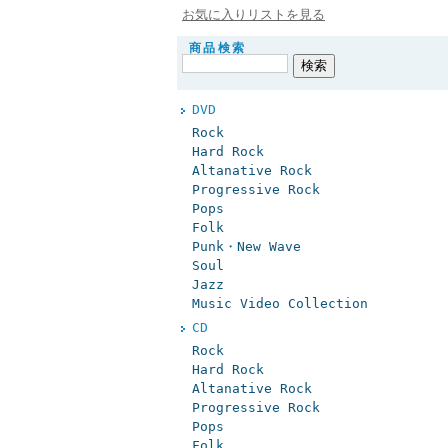
お気に入りリストを見る
商品検索
DVD
Rock
Hard Rock
Altanative Rock
Progressive Rock
Pops
Folk
Punk・New Wave
Soul
Jazz
Music Video Collection
CD
Rock
Hard Rock
Altanative Rock
Progressive Rock
Pops
Folk