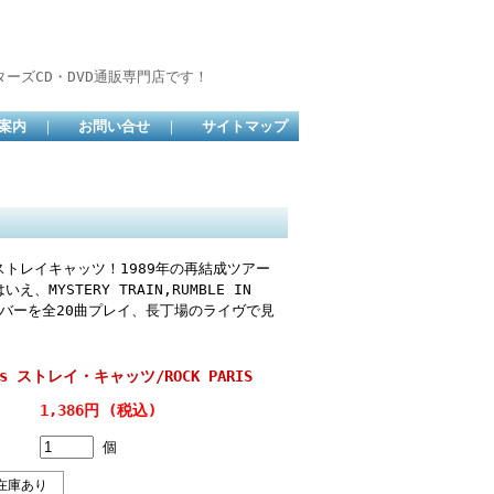
ーズCD・DVD通販専門店です！
案内
｜
お問い合せ
｜
サイトマップ
トレイキャッツ！1989年の再結成ツアー
STERY TRAIN,RUMBLE IN
染みのナンバーを全20曲プレイ、長丁場のライヴで見
ats ストレイ・キャッツ/ROCK PARIS
1,386円 (税込)
個
在庫あり