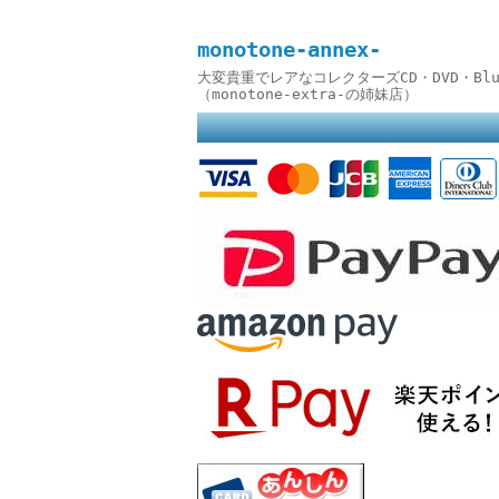
monotone-annex-
大変貴重でレアなコレクターズCD・DVD・B
（monotone-extra-の姉妹店）