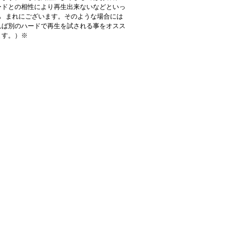
ードとの相性により再生出来ないなどといっ
も まれにございます。そのような場合には
れば別のハードで再生を試される事をオスス
ます。）※