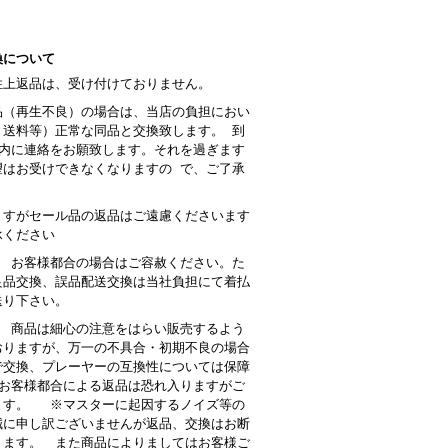
換について
性上返品は、受け付けておりません。
品（再生不良）の場合は、当店の負担におい
・送料等）正常な同品と交換致します。 到
以内に連絡をお願致します。それを過ぎます
望はお受けできなくなりますの で、ご了承
。
ますがセール品の返品はご遠慮くださいます
承ください
： お客様都合の場合はご容赦ください。た
良品交換、誤品配送交換は当社負担にて着払
送り下さい。
 商品は細心の注意をはらい販売するよう
おりますが、万一の不具合・初期不良の場合
で交換、プレーヤーの互換性については保障
お客様都合による返品は恐れ入りますがご
ます。 ※マスターに起因するノイズ等の
誠に申し訳ございませんが返品、交換はお断
ります。 また商品によりましてはお客様ご