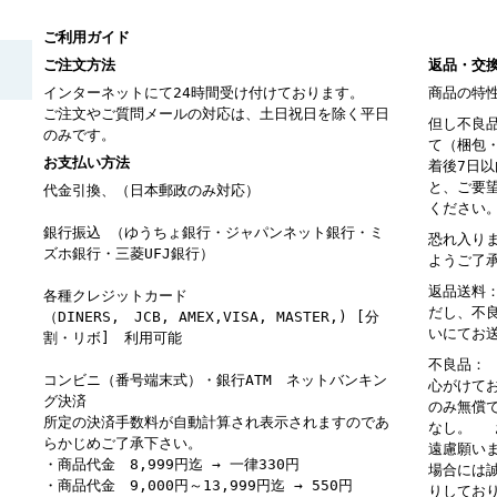
ご利用ガイド
ご注文方法
返品・交
インターネットにて24時間受け付けております。
商品の特
ご注文やご質問メールの対応は、土日祝日を除く平日
但し不良
のみです。
て（梱包
お支払い方法
着後7日
と、ご要
代金引換、（日本郵政のみ対応）
ください
銀行振込 （ゆうちょ銀行・ジャパンネット銀行・ミ
恐れ入り
ズホ銀行・三菱UFJ銀行）
ようご了
返品送料
各種クレジットカード
だし、不
（DINERS, JCB, AMEX,VISA, MASTER,) [分
いにてお
割・リボ] 利用可能
不良品：
コンビニ（番号端末式）・銀行ATM ネットバンキン
心がけて
グ決済
のみ無償
所定の決済手数料が自動計算され表示されますのであ
なし。 
らかじめご了承下さい。
遠慮願い
・商品代金 8,999円迄 → 一律330円
場合には
・商品代金 9,000円～13,999円迄 → 550円
りしてお