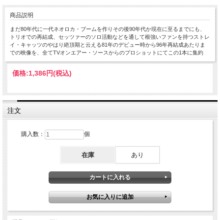
商品説明
まだ80年代に一代ネオロカ・ブームを作りその後90年代か現在に至るまでにも、
トリオでの再結成、セッツァーのソロ活動などを通して根強いファンを持つストレ
イ・キャッツのやはり絶頂期と云える81年のデビュー時から96年再結成あたりま
での映像を、全てTVオンエアー・ソースからのプロショットにてこの1本に集約
価格:
1,386円
(税込)
注文
購入数：
個
在庫
あり