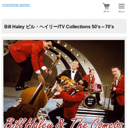
monotone-annex-
Bill Haley ビル・ヘイリー/TV Collections 50's～70's