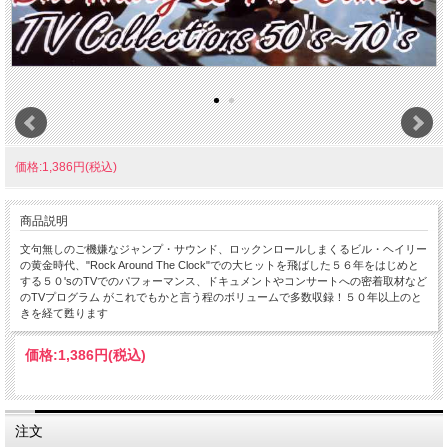
価格:1,386円(税込)
商品説明
文句無しのご機嫌なジャンプ・サウンド、ロックンロールしまくるビル・ヘイリー
の黄金時代、"Rock Around The Clock"での大ヒットを飛ばした５６年をはじめと
する５０'sのTVでのパフォーマンス、ドキュメントやコンサートへの密着取材など
のTVプログラム がこれでもかと言う程のボリュームで多数収録！５０年以上のと
きを経て甦ります
価格:
1,386円
(税込)
注文