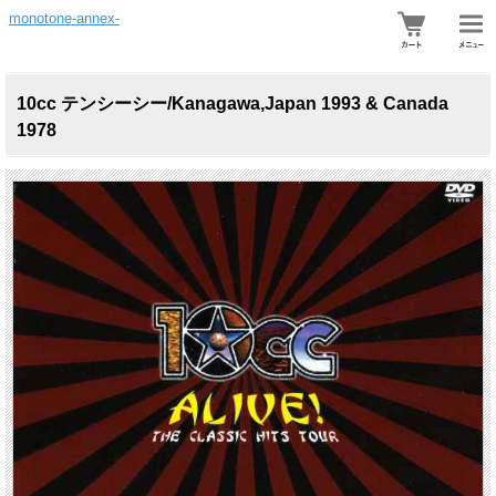
monotone-annex-
10cc テンシーシー/Kanagawa,Japan 1993 & Canada
1978