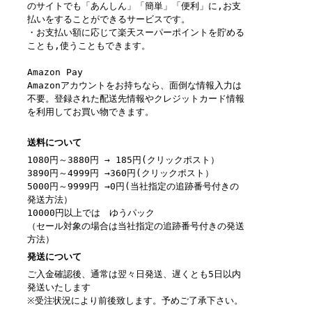
のサイトでも「あんしん」「簡単」「便利」に,お支
払いをすることができるサービスです。
・お支払い額に応じて楽天スーパーポイントを貯める
ことも,使うこともできます。
Amazon Pay
Amazonアカウントをお持ちなら、面倒な情報入力は
不要。登録された配送先情報やクレジットカード情報
を利用してお買い物できます。
送料について
1080円～3880円 → 185円(クリックポスト）
3890円～4999円 →360円(クリックポスト）
5000円～9999円 →0円(当社指定の追跡番号付きの
発送方法）
10000円以上では ゆうパック
（セール対象の場合は当社指定の追跡番号付きの発送
方法）
発送について
ご入金確認後、通常は翌々日発送、遅くとも5日以内
発送いたします
※受注状況により前後致します。予めご了承下さい。