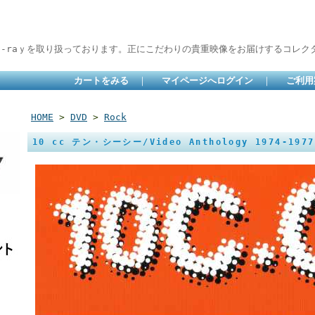
lu-raｙを取り扱っております。正にこだわりの貴重映像をお届けするコレクタ
カートをみる
｜
マイページへログイン
｜
ご利用
HOME
>
DVD
>
Rock
10 cc テン・シーシー/Video Anthology 1974-1977