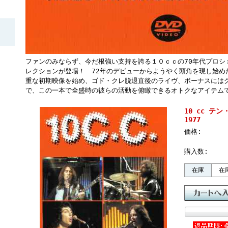
ファンのみならず、今だ根強い支持を誇る１０ｃｃの70年代プロシ
レクションが登場！ 72年のデビューからようやく頭角を現し始め
重な初期映像を始め、ゴド・クレ脱退直後のライヴ、ボーナスにはグ
で、この一本で全盛時の彼らの活動を俯瞰できるオトクなアイテムで
10 cc テン・
1977
価格:
購入数:
在庫
在