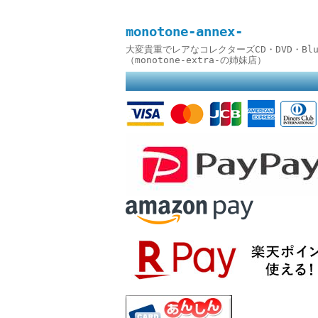
monotone-annex-
大変貴重でレアなコレクターズCD・DVD・B
（monotone-extra-の姉妹店）