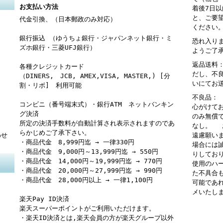
お支払い方法
着後7日
と、ご要
代金引換、（日本郵政のみ対応）
ください
銀行振込 （ゆうちょ銀行・ジャパンネット銀行・ミ
恐れ入り
ズホ銀行・三菱UFJ銀行）
ようご了
返品送料
各種クレジットカード
だし、不
（DINERS, JCB, AMEX,VISA, MASTER,) [分
いにてお
割・リボ] 利用可能
不良品：
コンビニ（番号端末式）・銀行ATM ネットバンキン
心がけて
グ決済
のみ無償
所定の決済手数料が自動計算され表示されますのであ
なし。 
らかじめご了承下さい。
わせ
遠慮願い
・商品代金 8,999円迄 → 一律330円
場合には
・商品代金 9,000円～13,999円迄 → 550円
りしてお
・商品代金 14,000円～19,999円迄 → 770円
使用のハ
・商品代金 20,000円～27,999円迄 → 990円
た不具合
・商品代金 28,000円以上 → 一律1,100円
可能であ
メいたし
楽天Pay ID決済
楽天スーパーポイントがご利用いただけます。
・楽天ID決済とは,楽天会員の方が楽天グループ以外