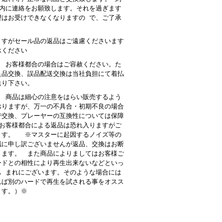
以内に連絡をお願致します。それを過ぎます
望はお受けできなくなりますの で、ご了承
。
ますがセール品の返品はご遠慮くださいます
承ください
： お客様都合の場合はご容赦ください。た
良品交換、誤品配送交換は当社負担にて着払
送り下さい。
 商品は細心の注意をはらい販売するよう
おりますが、万一の不具合・初期不良の場合
で交換、プレーヤーの互換性については保障
お客様都合による返品は恐れ入りますがご
ます。 ※マスターに起因するノイズ等の
誠に申し訳ございませんが返品、交換はお断
ります。 また商品によりましてはお客様ご
ードとの相性により再生出来ないなどといっ
も まれにございます。そのような場合には
れば別のハードで再生を試される事をオスス
ます。）※