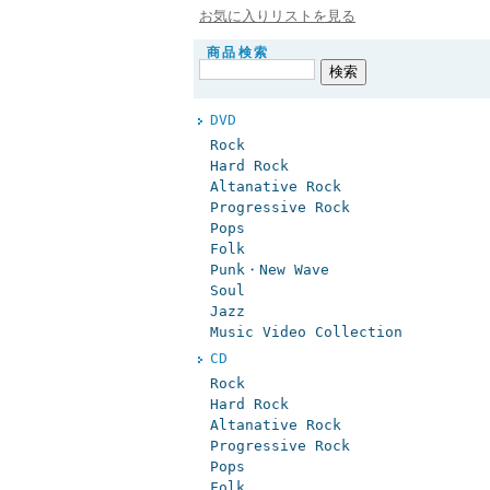
お気に入りリストを見る
商品検索
DVD
Rock
Hard Rock
Altanative Rock
Progressive Rock
Pops
Folk
Punk・New Wave
Soul
Jazz
Music Video Collection
CD
Rock
Hard Rock
Altanative Rock
Progressive Rock
Pops
Folk