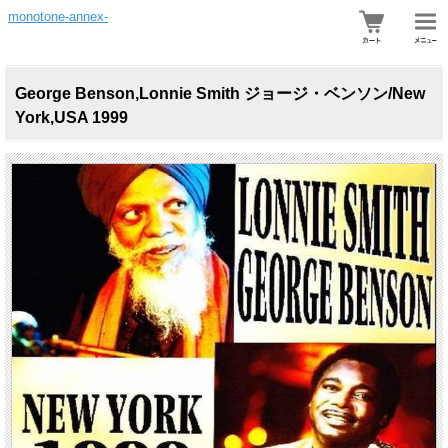
monotone-annex-
George Benson,Lonnie Smith ジョージ・ベンソン/New
York,USA 1999